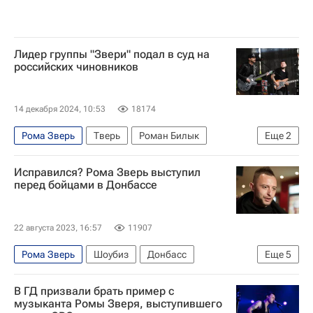
Лидер группы "Звери" подал в суд на
российских чиновников
14 декабря 2024, 10:53
18174
Рома Зверь
Тверь
Роман Билык
Еще
2
Общество
Россия
Исправился? Рома Зверь выступил
перед бойцами в Донбассе
22 августа 2023, 16:57
11907
Рома Зверь
Шоубиз
Донбасс
Еще
5
Знаменитости
Украина
Роман Билык
В ГД призвали брать пример с
Госдума РФ
Донецкая Народная Республика
музыканта Ромы Зверя, выступившего