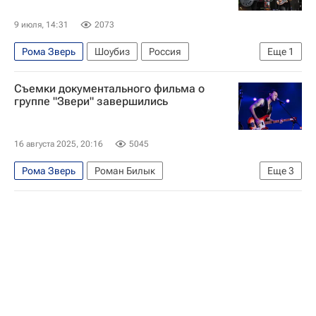
9 июля, 14:31
2073
Рома Зверь
Шоубиз
Россия
Еще
1
Роман Билык
Съемки документального фильма о
группе "Звери" завершились
16 августа 2025, 20:16
5045
Рома Зверь
Роман Билык
Еще
3
Александр Войтинский
Культура
Культура