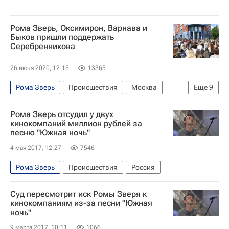
Рома Зверь, Оксимирон, Варнава и
Быков пришли поддержать
Серебренникова
26 июня 2020, 12:15
13365
Рома Зверь
Происшествия
Москва
Еще
9
Кирилл Серебренников
Дмитрий Быков*
Рома Зверь отсудил у двух
Гоголь-центр
Антон Долин
кинокомпаний миллион рублей за
песню "Южная ночь"
Екатерина Варнава
Дело "Седьмой студии"
4 мая 2017, 12:27
7546
Oxxxymiron (Мирон Федоров)
Дело Кирилла Серебренникова
Культура
Рома Зверь
Происшествия
Россия
Суд пересмотрит иск Ромы Зверя к
кинокомпаниям из-за песни "Южная
ночь"
9 марта 2017, 10:11
1066