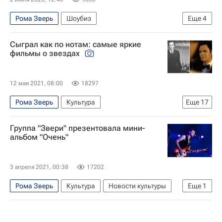
Рома Зверь
Шоубиз
Еще
4
Фонд "Петербургский международный экономический форум" (фонд)
Сыграл как по нотам: самые яркие
Санкт-Петербург
Россия
Знаменитости
фильмы о звездах
12 мая 2021, 08:00
18297
Рома Зверь
Культура
Еще
17
Фредди Меркьюри (Фаpух Булсара)
Группа "Звери" презентовала мини-
Марина Александрова
Элтон Джон
альбом "Очень"
Муслим Магомаев
Марион Котийяр
Кейт Бланшетт
Знаменитости
3 апреля 2021, 00:38
17202
Стиль жизни
Милош Бикович
Рома Зверь
Культура
Новости культуры
Еще
1
лучшие фильмы
что посмотреть
Музыка
Сергей Безруков
Виктор Цой