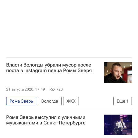
Оливер Стоун
The Doors
Рене Зеллвегер
Кино
Власти Вологды убрали мусор после
поста в Instagram певца Ромы Зверя
21 августа 2020, 17:49
723
Рома Зверь
Вологда
ЖКХ
Еще
1
Городская среда
Рома Зверь выступил с уличными
музыкантами в Санкт-Петербурге