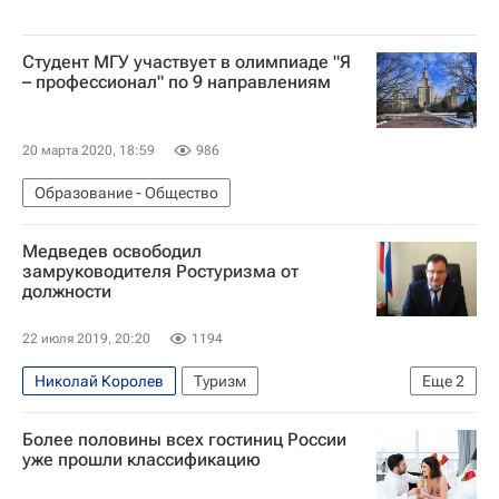
Cтудент МГУ участвует в олимпиаде "Я
– профессионал" по 9 направлениям
20 марта 2020, 18:59
986
Образование - Общество
Медведев освободил
замруководителя Ростуризма от
должности
22 июля 2019, 20:20
1194
Николай Королев
Туризм
Еще
2
Федеральное агентство по туризму (Ростуризм)
Более половины всех гостиниц России
Дмитрий Медведев
уже прошли классификацию