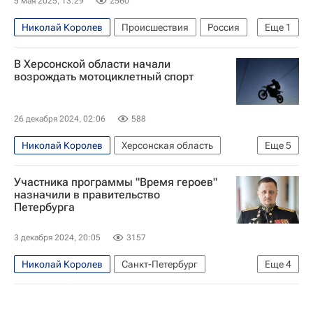
5 мая 2025, 13:29
2560
Николай Королев
Происшествия
Россия
Еще
1
Москва
В Херсонской области начали
возрождать мотоциклетный спорт
26 декабря 2024, 02:06
588
Николай Королев
Херсонская область
Еще
5
Украина
Геническ
Игорь Кастюкевич
Участника программы "Время героев"
ДОСААФ
Общество
назначили в правительство
Петербурга
3 декабря 2024, 20:05
3157
Николай Королев
Санкт-Петербург
Еще
4
Россия
Александр Беглов
Владимир Путин
Программа "Время героев"