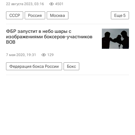
22 августа 2023, 03:16
4501
СССР
Россия
Москва
Еще
5
Дмитрий Медведев
Лаврентий Берия
ФБР запустит в небо шары с
Иосиф Сталин (Джугашвили)
изображениями боксеров-участников
ВОВ
Служба внешней разведки Российской Федерации (СВР России)
ФСБ
7 мая 2020, 19:31
129
Федерация бокса России
Бокс