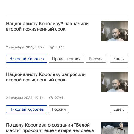
Националисту Королеву* назначили
второй пожизненный срок
2 сентября 2025, 17:27
4027
Николай Королев
Происшествия
Россия
Еще
2
Оклахома-Сити
США
Националисту Королеву запросили
второй пожизненный срок
21 августа 2025, 19:14
2794
Николай Королев
Россия
Еще
3
Московский городской суд
США
По делу Королева о создании "Белой
Оклахома-Сити
масти" проходят еще четыре человека