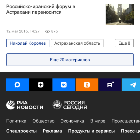
Российско-иранский форум в
Россия
Астрахани переносится
12 мая 2016, 14:27
876
Николай Королев
Астраханская область
Еще
8
Политика
Астрахань
Игорь Шувалов
Еще
20
материалов
Александр Цыбульский
Сергей Левин
Махмуд Ваэзи
Министерство экономического развития РФ (Минэкономразвития России)
Министерство иностранных дел Российской Федерации (МИД РФ)
Политика
Общество
Экономика
В мире
Происшеств
Спецпроекты
Реклама
Продукты и сервисы
Пресс-ц