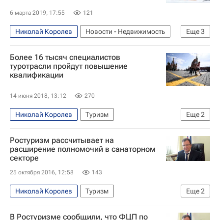
6 марта 2019, 17:55
121
Николай Королев
Новости - Недвижимость
Еще
3
Федеральное агентство по туризму (Ростуризм)
Более 16 тысяч специалистов
Коммерческая недвижимость
Гостиницы
туротрасли пройдут повышение
квалификации
14 июня 2018, 13:12
270
Николай Королев
Туризм
Еще
2
Федеральное агентство по туризму (Ростуризм)
Ростуризм рассчитывает на
Россия
расширение полномочий в санаторном
секторе
25 октября 2016, 12:58
143
Николай Королев
Туризм
Еще
2
Федеральное агентство по туризму (Ростуризм)
В Ростуризме сообщили, что ФЦП по