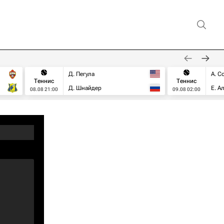
Д. Пегула
А. С
Теннис
Теннис
Д. Шнайдер
Е. А
08.08 21:00
09.08 02:00