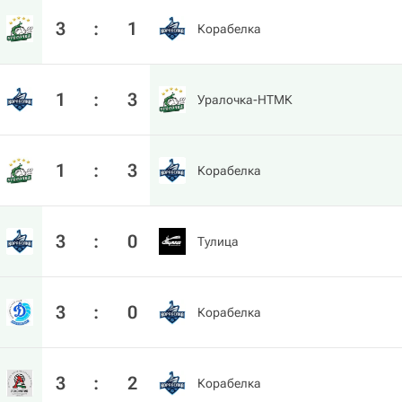
3
:
1
Корабелка
1
:
3
Уралочка-НТМК
1
:
3
Корабелка
3
:
0
Тулица
3
:
0
Корабелка
3
:
2
Корабелка