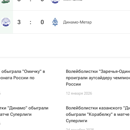
3
:
0
Динамо-Метар
 обыграла "Омичку" в
Волейболистки "Заречья-Один
оната России по
проиграли аутсайдеру чемпио
России
6
12 января 2026
тки "Динамо" обыграли
Волейболистки казанского "Д
матче Суперлиги
обыграли "Корабелку" в матче
Суперлиги
6
24 декабря 2025