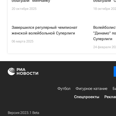
обыграли "Минчанку"
обыграли "
20 октября 2025
18 октября 20
Завершился регулярный чемпионат
Волейболис
женской волейбольной Суперлиги
"Динамо" по
Суперлиги
06 марта 2025
24 февраля 20
Футбол
Фигурное катание
Б
Спецпроекты
Рекла
Версия 2023.1 Beta