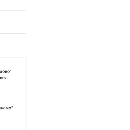
цово"
ната
инамо"