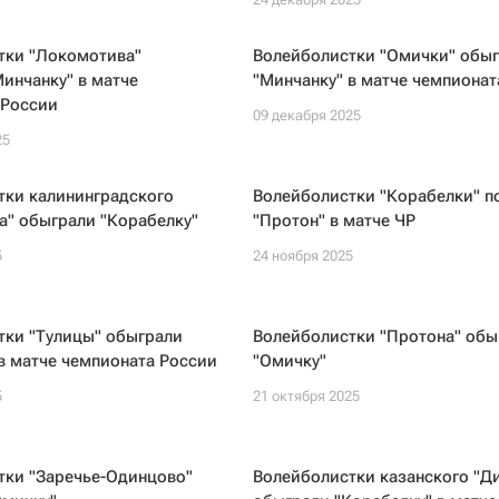
тки "Локомотива"
Волейболистки "Омички" обы
инчанку" в матче
"Минчанку" в матче чемпионат
 России
09 декабря 2025
25
тки калининградского
Волейболистки "Корабелки" п
а" обыграли "Корабелку"
"Протон" в матче ЧР
5
24 ноября 2025
тки "Тулицы" обыграли
Волейболистки "Протона" обы
в матче чемпионата России
"Омичку"
5
21 октября 2025
тки "Заречье-Одинцово"
Волейболистки казанского "Д