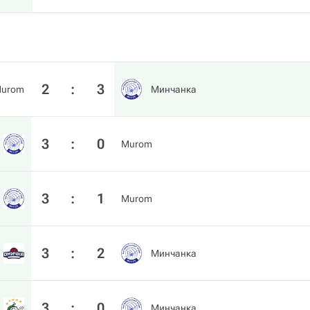
2
:
3
urom
Минчанка
3
:
0
Murom
3
:
1
Murom
3
:
2
Минчанка
3
:
0
Минчанка