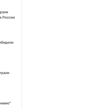
грали
а России
обедили
грали
инамо"