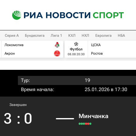
Серия А
Бундеслига
Лига 1
КХЛ
НХЛ
Евролига
НБА
Локомотив
ЦСКА
Футбол
Акрон
Ростов
08.08 20:30
Тур:
19
Время начала:
25.01.2026 в 17:30
Завершен
3
:
0
Минчанка