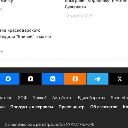
Омичку"
обыграли "Корабелку" в матче
Суперлиги
25
12 октября 2025
тки краснодарского
бедили "Енисей" в матче
25
иатлон
ЗОЖ
Хоккей
Авто/мото
Единоборства
Sport sto
ма
Продукты и сервисы
Пресс-центр
Об агентстве
Ко
Свидетельство о регистрации Эл № ФС77-57640