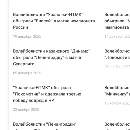
Волейболистки "Уралочки-НТМК"
Волейболис
обыграли "Енисей" в матче чемпионата
обыграли "М
России
чемпионата
19 декабря 2025
14 декабря 20
Волейболистки казанского "Динамо"
Волейболис
обыграли "Ленинградку" в матче
"Локомотив
Суперлиги
28 ноября 202
05 декабря 2025
"Уралочка-НТМК" обыграла
Волейболис
"Локомотив" и одержала третью
"Минчанку" 
победу подряд в ЧР
15 ноября 202
23 ноября 2025
Волейболистки "Ленинградки"
Волейболис