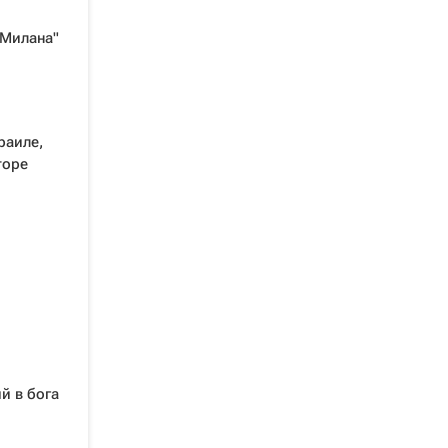
"Милана"
раиле,
торе
й в бога