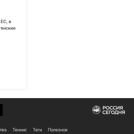
ЕС, в
генские
ries
Теннис
Теги
Полезное