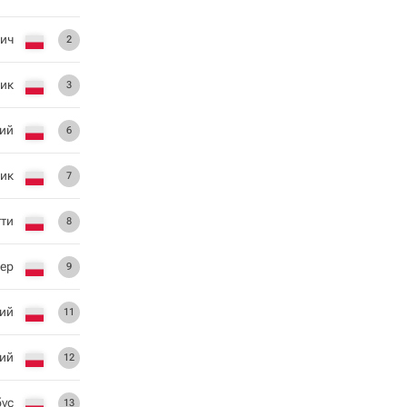
ич
2
чик
3
ий
6
ик
7
тти
8
ер
9
ий
11
ий
12
ус
13