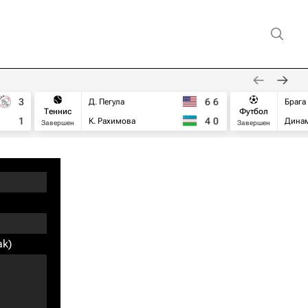
3
6
6
Д. Пегула
Брага
Теннис
Футбол
1
4
0
К. Рахимова
Дина
Завершен
Завершен
ak)