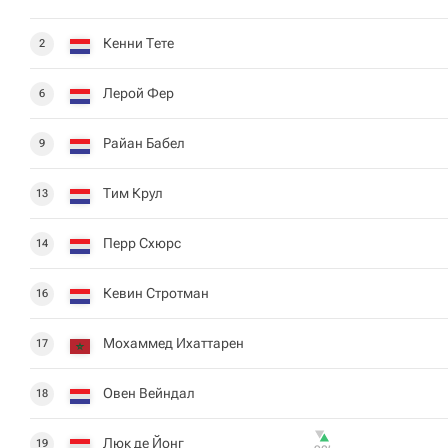
Кенни Тете
2
Лерой Фер
6
Райан Бабел
9
Тим Крул
13
Перр Схюрс
14
Кевин Стротман
16
Мохаммед Ихаттарен
17
Овен Вейндал
18
Люк де Йонг
19