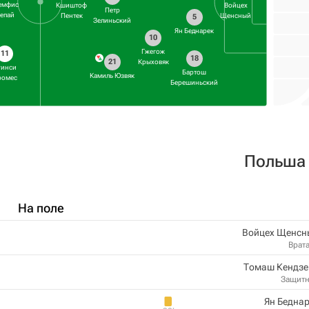
емфис
Кшиштоф
Войцех
Петр
епай
Пентек
Щенсный
5
Зелиньский
Ян Беднарек
10
Гжегож
11
18
21
Крыховяк
уинси
Бартош
Камиль Юзвяк
ромес
Берешиньский
Польша
На поле
Войцех Щенсн
Врат
Томаш Кендзе
Защит
Ян Бедна