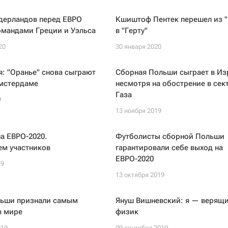
дерландов перед ЕВРО
Кшиштоф Пентек перешел из 
омандами Греции и Уэльса
в "Герту"
20
30 января 2020
тя: "Оранье" снова сыграют
Сборная Польши сыграет в Из
Амстердаме
несмотря на обострение в сек
Газа
9
13 ноября 2019
а ЕВРО-2020.
Футболисты сборной Польши
ем участников
гарантировали себе выход на
ЕВРО-2020
19
13 октября 2019
льши признали самым
Януш Вишневский: я — верящи
в мире
физик
019
09 сентября 2019