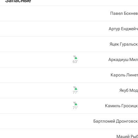
Запасные
Павел Бохнев
Артур Енджей
Яцек Гуральск
Аркадиуш Мил
63‎’‎
Кароль Лине
Якуб Мод
77‎’‎
Камиль Гросицк
71‎’‎
Бартломей Дронговск
Мацей Рыб