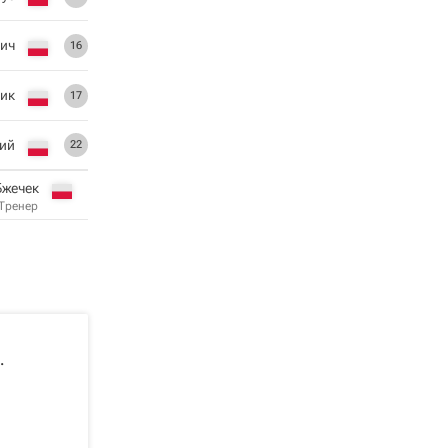
ич
16
ик
17
ий
22
Бжечек
Тренер
.