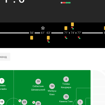
56‎’‎
61‎’‎
63‎’‎
71‎’‎
74‎’‎
77‎’‎
8
манд
4
7
19
Томаш
тивен
14
Себастьян
Кендзера
ргвейн
Шиманьский
Матеуш
Клих
15
Камиль Глик
10
23
1
20