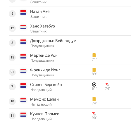
Защитник
Натан Аке
5
Защитник
Ханс Хатебур
12
Защитник
Джорджиньо Вейналдум
8
Полузащитник
Мартен де Рон
15
71‎’‎
Полузащитник
Френки де Йонг
21
89‎’‎
Полузащитник
Стивен Бергвейн
7
61‎’‎
74‎’‎
Нападающий
Мемфис Депай
10
74‎’‎
Нападающий
Куинси Промес
11
90‎’‎
Нападающий