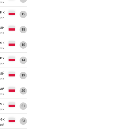
ник
ик
15
ник
ий
18
ник
як
10
ник
их
14
ник
ий
19
ник
кий
20
ник
як
21
ник
ек
23
ий