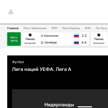
Главное
Лига Чемпионов
РПЛ
Лига Европы
АПЛ
Ла Лига
3
3
А. Калинская
Матч-
Теннис
Теннис
центр
6
6
Д. Шнайдер
Завершен
Завершен
Футбол
Лига наций УЕФА. Лига A
Нидерланды