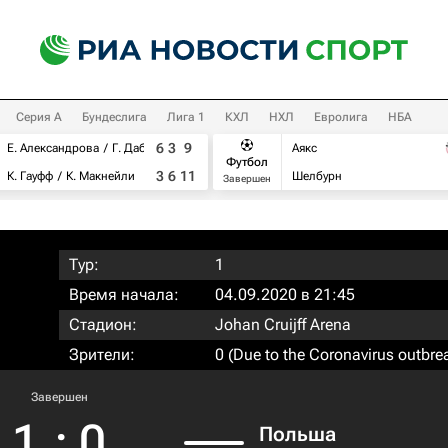
Серия А
Бундеслига
Лига 1
КХЛ
НХЛ
Евролига
НБА
6
3
9
Е. Александрова
Г. Дабровски
Аякс
Футбол
3
6
11
К. Гауфф
К. Макнейли
Шелбурн
Завершен
Тур:
1
Время начала:
04.09.2020 в 21:45
Стадион:
Johan Cruijff Arena
Зрители:
0 (Due to the Coronavirus outbre
Завершен
1
:
0
Польша