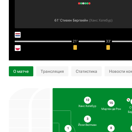
61‎’‎
Стивен Бергвейн
(
Ханс Хатебур
)
21‎’‎
33‎’‎
О матче
Трансляция
Статистика
Новости ко
12
15
Ханс Хатебур
С
Мартен де Рон
Бе
3
Йоэл Велтман
8
1