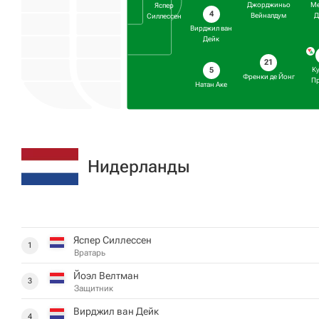
Джорджиньо
М
Яспер
4
Вейналдум
Д
Силлессен
Вирджил ван
Дейк
21
5
К
Френки де Йонг
П
Натан Аке
Нидерланды
Яспер Силлессен
1
Вратарь
Йоэл Велтман
3
Защитник
Вирджил ван Дейк
4