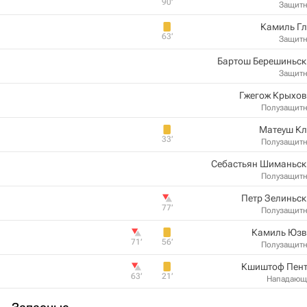
90‎’‎
Защит
Камиль Гл
63‎’‎
Защит
Бартош Берешиньск
Защит
Гжегож Крыхов
Полузащит
Матеуш Кл
33‎’‎
Полузащит
Себастьян Шиманьск
Полузащит
Петр Зелиньс
77‎’‎
Полузащит
Камиль Юзв
71‎’‎
56‎’‎
Полузащит
Кшиштоф Пент
63‎’‎
21‎’‎
Нападающ