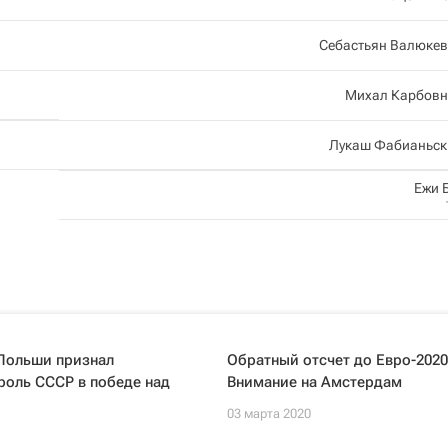
Себастьян Валюкев
Михал Карбовн
Лукаш Фабианьск
Ежи 
Польши признал
Обратный отсчет до Евро-2020
оль СССР в победе над
Внимание на Амстердам
03 марта 2020