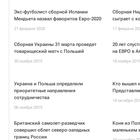
Экс-футболист сборной Испании
Сборная Ни
Мендьета назвал фаворитов Евро-2020
сыграет с к
21 февраля 2020
17 февраля 20
Сборная Украины 31 марта проведет
20 лет спус
товарищеский матч с Польшей
на ЕВРО в 
30 ноября 2019
18 ноября 201
Украина и Польша определили
Кто вышел н
приоритетные направления
Представля
сотрудничества
14 октября 20
06 ноября 2019
Британский самолет-разведчик
Коня из По
совершил облет северо-западных
маленьким 
границ России
10 сентября 2