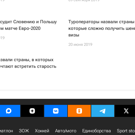
ссудит Словению и Польшу
Туроператоры назвали страны 
м матче Евро-2020
которые сложно получить шен
визы
019
20 июня 2019
звали страны, в которых
чтают встретить старость
иатлон
ЗОЖ
Хоккей
Авто/мото
Единоборства
Sport sto