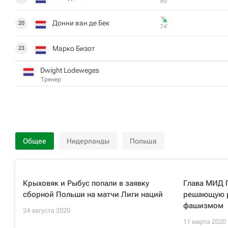
90‎’‎
Донни ван де Бек
20
74‎’‎
Марко Бизот
23
Dwight Lodeweges
Тренер
Общее
Нидерланды
Польша
Крыховяк и Рыбус попали в заявку
Глава МИД 
сборной Польши на матчи Лиги наций
решающую р
фашизмом
24 августа 2020
11 марта 2020