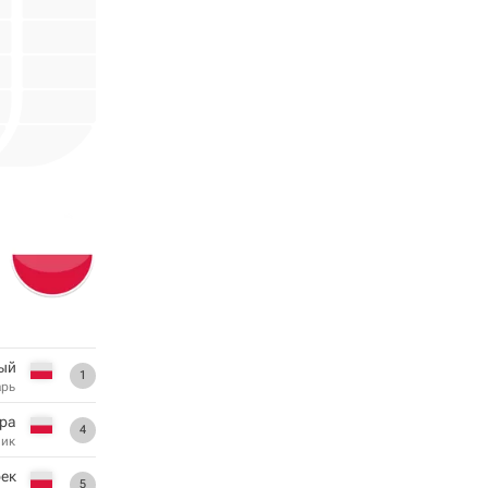
ый
1
арь
ра
4
ник
рек
5