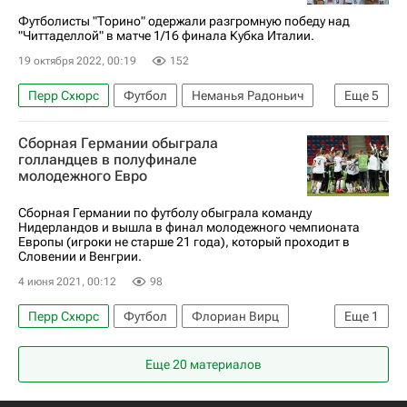
Футболисты "Торино" одержали разгромную победу над
"Читтаделлой" в матче 1/16 финала Кубка Италии.
19 октября 2022, 00:19
152
Перр Схюрс
Футбол
Неманья Радоньич
Еще
5
Алексей Миранчук
Читтаделла
Торино
Сборная Германии обыграла
Дженоа
Кубок Италии
голландцев в полуфинале
молодежного Евро
Сборная Германии по футболу обыграла команду
Нидерландов и вышла в финал молодежного чемпионата
Европы (игроки не старше 21 года), который проходит в
Словении и Венгрии.
4 июня 2021, 00:12
98
Перр Схюрс
Футбол
Флориан Вирц
Еще
1
Молодежный чемпионат Европы по футболу
Еще 20 материалов