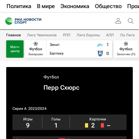
Политика
В мире
Экономика
Общество
Про
Главное
Лига Чемпионов
РПЛ
Лига Европы
АПЛ
Ла Лига
1
Зенит
Матч-
Футбол
Футбол
центр
0
Балтика
Завершен
Закончен (П)
Футбол
Перр Схюрс
Серия А
2023/2024
Игры
Голы
Карточки
9
1
2
–