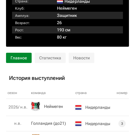
Нидерланды
Страна:
Неймеген
Клуб:
Защитник
Амплуа:
26
Возраст:
193 см
Рост:
80 кг
Вес:
Главное
Статистика
Новости
История выступлений
сезон
команда
страна
номер
Неймеген
2026/ н.в.
Нидерланды
н.в.
Голландия (до21)
Нидерланды
3