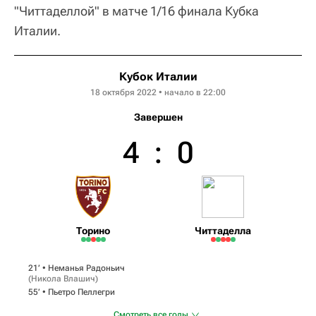
"Читтаделлой" в матче 1/16 финала Кубка
Италии.
Кубок Италии
18 октября 2022 • начало в 22:00
Завершен
4
:
0
Торино
Читтаделла
21‎’‎ •
Неманья Радоньич
(
Никола Влашич
)
55‎’‎ •
Пьетро Пеллегри
Смотреть все голы