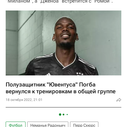
"Миланом", а "Дженоа" встретится с "Ромой".
Полузащитник "Ювентуса" Погба
вернулся к тренировкам в общей группе
18 октября 2022, 21:01
Футбол
Неманья Радоньич
Перр Схюрс