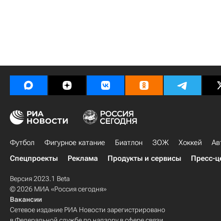
Футбол
Фигурное катание
Биатлон
ЗОЖ
Хоккей
Ав
Спецпроекты
Реклама
Продукты и сервисы
Пресс-ц
Версия 2023.1 Beta
© 2026 МИА «Россия сегодня»
Вакансии
Сетевое издание РИА Новости зарегистрировано
в Федеральной службе по надзору в сфере связи,