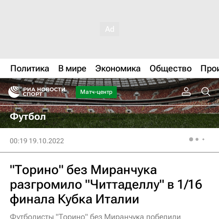
Политика
В мире
Экономика
Общество
Про
Матч-центр
Футбол
00:19 19.10.2022
"Торино" без Миранчука
разгромило "Читтаделлу" в 1/16
финала Кубка Италии
Футболисты "Торино" без Миранчука победили