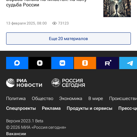
судьба России
13 февраля 2025, 08:00
73123
Еще
20
материалов
Политика
Общество
Экономика
В мире
Происшеств
Спецпроекты
Реклама
Продукты и сервисы
Пресс-ц
Версия 2023.1 Beta
© 2026 МИА «Россия сегодня»
Вакансии