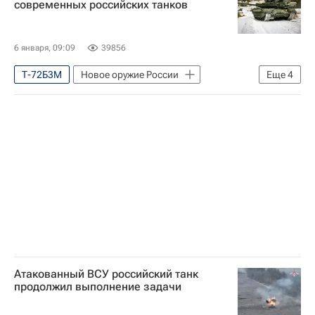
современных российских танков
Министерство обороны РФ (Минобороны РФ)
Вооруженные силы Украины
6 января, 09:09
39856
Т-72Б3М
Новое оружие России
Еще
4
Россия
Ростех
Т-90М
Безопасность
Атакованный ВСУ российский танк
продолжил выполнение задачи