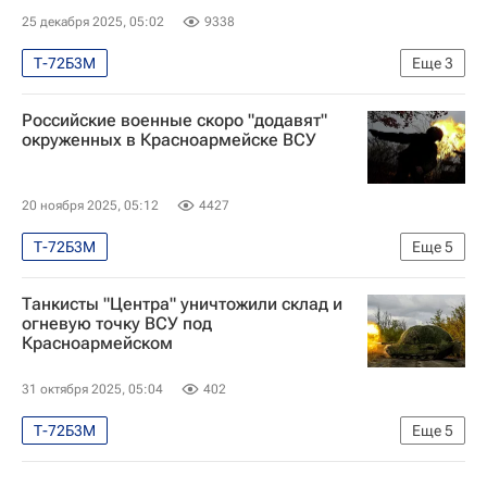
25 декабря 2025, 05:02
9338
Т-72Б3М
Еще
3
Специальная военная операция на Украине
Российские военные скоро "додавят"
Безопасность
Россия
окруженных в Красноармейске ВСУ
20 ноября 2025, 05:12
4427
Т-72Б3М
Еще
5
Специальная военная операция на Украине
Танкисты "Центра" уничтожили склад и
Безопасность
Красноармейск
огневую точку ВСУ под
Красноармейском
Вооруженные силы Украины
Министерство обороны РФ (Минобороны РФ)
31 октября 2025, 05:04
402
Т-72Б3М
Еще
5
Специальная военная операция на Украине