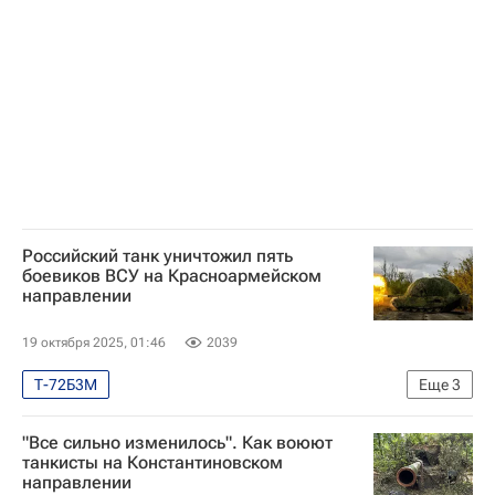
Безопасность
Красноармейск
Вооруженные силы Украины
Министерство обороны РФ (Минобороны РФ)
Российский танк уничтожил пять
боевиков ВСУ на Красноармейском
направлении
19 октября 2025, 01:46
2039
Т-72Б3М
Еще
3
Специальная военная операция на Украине
"Все сильно изменилось". Как воюют
Безопасность
танкисты на Константиновском
направлении
Вооруженные силы Украины