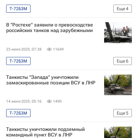
Т-72Б3М
Еще
4
Специальная военная операция на Украине
В "Ростехе" заявили о превосходстве
Вооруженные силы Украины
российских танков над зарубежными
Т-72 "Урал"
Безопасность
23 июля 2025, 07:38
11649
Т-72Б3М
Еще
6
Специальная военная операция на Украине
Танкисты "Запада" уничтожили
Безопасность
Ленинградская область
замаскированные позиции ВСУ в ЛНР
Ростех
Министерство обороны РФ (Минобороны РФ)
14 июля 2025, 05:16
1490
Т-90М
Т-72Б3М
Еще
5
Специальная военная операция на Украине
Танкисты уничтожили подземный
Безопасность
Россия
командный пункт ВСУ в ЛНР