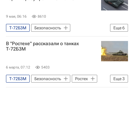
9 мая, 06:16
8610
Т-72Б3М
Безопасность
Еще
6
Нижний Тагил
Челябинск
Омск
В "Ростехе" рассказали о танках
Уралвагонзавод
Ростех
Т-90М
Т-72Б3М
6 марта, 07:12
5403
Т-72Б3М
Безопасность
Ростех
Еще
3
Уралвагонзавод
Т-72 "Урал"
Технологии