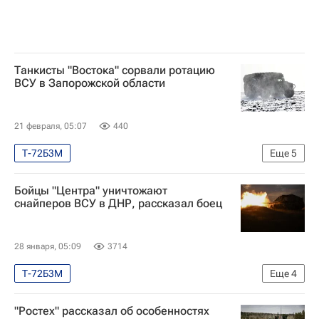
Танкисты "Востока" сорвали ротацию
ВСУ в Запорожской области
21 февраля, 05:07
440
Т-72Б3М
Еще
5
Специальная военная операция на Украине
Бойцы "Центра" уничтожают
Безопасность
Запорожская область
снайперов ВСУ в ДНР, рассказал боец
Вооруженные силы Украины
Министерство обороны РФ (Минобороны РФ)
28 января, 05:09
3714
Т-72Б3М
Еще
4
Специальная военная операция на Украине
"Ростех" рассказал об особенностях
Безопасность