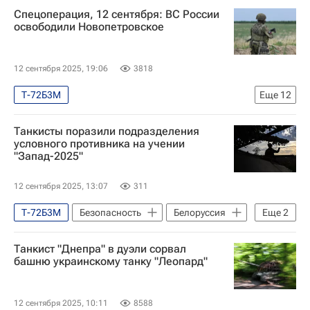
Спецоперация, 12 сентября: ВС России
БМП-2
БМП-3
освободили Новопетровское
Учения "Запад-2025"
12 сентября 2025, 19:06
3818
Т-72Б3М
Еще
12
Специальная военная операция на Украине
Танкисты поразили подразделения
Безопасность
Россия
Украина
условного противника на учении
"Запад-2025"
Днепропетровская область
Мария Захарова
Дмитрий Песков
12 сентября 2025, 13:07
311
Дональд Трамп
Т-72Б3М
Безопасность
Белоруссия
Еще
2
Вооруженные силы Украины
Россия
Учения "Запад-2025"
Смоленская АЭС
Танкист "Днепра" в дуэли сорвал
башню украинскому танку "Леопард"
Государственная корпорация по атомной энергии "Росатом"
В мире
12 сентября 2025, 10:11
8588