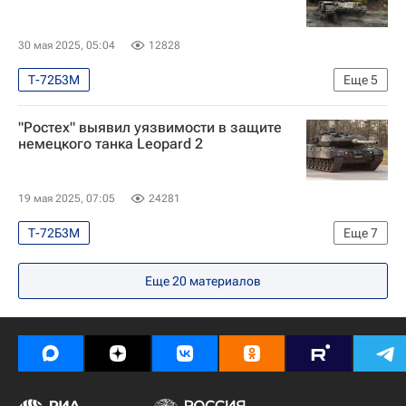
Луганская Народная Республика
Вооруженные силы Украины
30 мая 2025, 05:04
12828
Т-72Б3М
Еще
5
Специальная военная операция на Украине
"Ростех" выявил уязвимости в защите
Россия
немецкого танка Leopard 2
Луганская Народная Республика
Вооруженные силы Украины
19 мая 2025, 07:05
24281
Безопасность
Т-72Б3М
Еще
7
Специальная военная операция на Украине
Еще
20
материалов
Безопасность
Ростех
Т-90М
Вооруженные силы Украины
Германия
Технологии