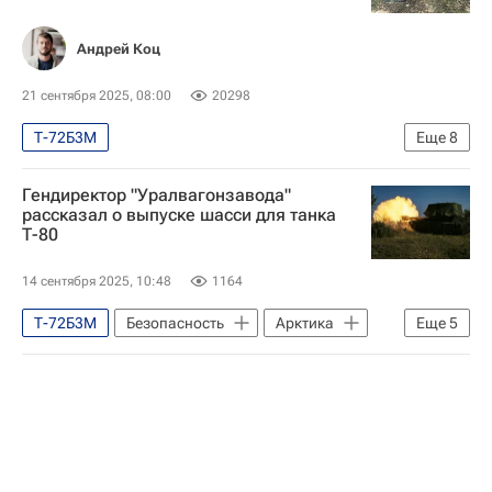
Андрей Коц
21 сентября 2025, 08:00
20298
Т-72Б3М
Еще
8
Специальная военная операция на Украине
Гендиректор "Уралвагонзавода"
Безопасность
Мариуполь
рассказал о выпуске шасси для танка
Т-80
Артемовск (Донецкая область)
Попасная
Вооруженные силы Украины
14 сентября 2025, 10:48
1164
Т-64
Т-72Б
Т-72Б3М
Безопасность
Арктика
Еще
5
Россия
Александр Потапов
Уралвагонзавод
Т-80
Т-90М