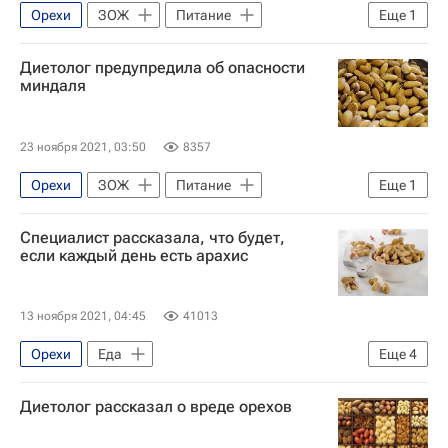
Орехи
ЗОЖ
Питание
Еще
1
Здоровье
Диетолог предупредила об опасности
миндаля
23 ноября 2021, 03:50
8357
Орехи
ЗОЖ
Питание
Еще
1
Здоровье
Специалист рассказала, что будет,
если каждый день есть арахис
13 ноября 2021, 04:45
41013
Орехи
Еда
Еще
4
Здоровый образ жизни (ЗОЖ)
ЗОЖ
Диетолог рассказал о вреде орехов
Питание
Здоровье