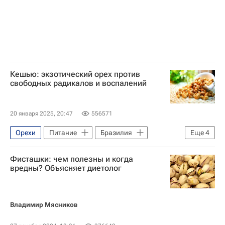
Кешью: экзотический орех против
свободных радикалов и воспалений
20 января 2025, 20:47
556571
Орехи
Питание
Бразилия
Еще
4
Вьетнам
Здоровье - Общество
Фисташки: чем полезны и когда
Гоа
Здоровый образ жизни (ЗОЖ)
вредны? Объясняет диетолог
Владимир Мясников