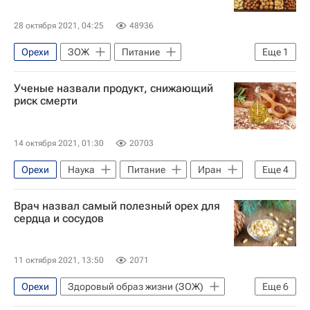
28 октября 2021, 04:25
48936
Орехи
ЗОЖ
Питание
Еще
1
Здоровье
Ученые назвали продукт, снижающий
риск смерти
14 октября 2021, 01:30
20703
Орехи
Наука
Питание
Иран
Еще
4
Канада
Здоровье
биология
Врач назвал самый полезный орех для
Долголетие
сердца и сосудов
11 октября 2021, 13:50
2071
Орехи
Здоровый образ жизни (ЗОЖ)
Еще
6
ЗОЖ
Общество
Питание