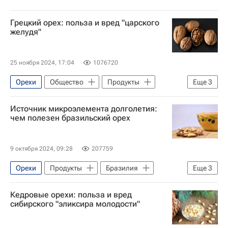
Грецкий орех: польза и вред "царского
желудя"
25 ноября 2024, 17:04
1076720
Орехи
Общество
Продукты
Еще
3
Питание
Средиземноморье
Источник микроэлемента долголетия:
Здоровый образ жизни (ЗОЖ)
чем полезен бразильский орех
9 октября 2024, 09:28
207759
Орехи
Продукты
Бразилия
Еще
3
Перу
Боливия
Кедровые орехи: польза и вред
Здоровый образ жизни (ЗОЖ)
сибирского "эликсира молодости"