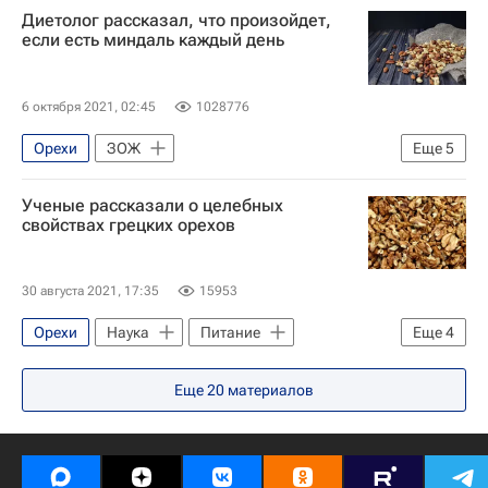
Диетолог рассказал, что произойдет,
Здоровье - Общество
Здоровье
если есть миндаль каждый день
Евгений Арзамасцев
6 октября 2021, 02:45
1028776
Орехи
ЗОЖ
Еще
5
Здоровый образ жизни (ЗОЖ)
Ученые рассказали о целебных
Общество
Питание
свойствах грецких орехов
Здоровье - Общество
Здоровье
30 августа 2021, 17:35
15953
Орехи
Наука
Питание
Еще
4
Испания
США
Здоровье
Еще
20
материалов
Американская кардиологическая ассоциация