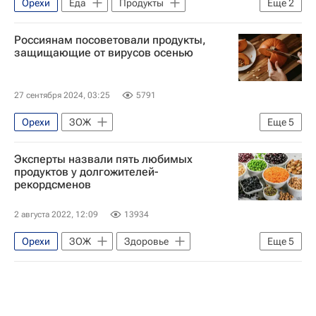
Орехи
Еда
Продукты
Еще
2
Витамины
Здоровье - Общество
Россиянам посоветовали продукты,
защищающие от вирусов осенью
27 сентября 2024, 03:25
5791
Орехи
ЗОЖ
Еще
5
Здоровый образ жизни (ЗОЖ)
Питание
Эксперты назвали пять любимых
Здоровье
Ягоды
Фрукты
продуктов у долгожителей-
рекордсменов
2 августа 2022, 12:09
13934
Орехи
ЗОЖ
Здоровье
Еще
5
Питание
Здоровый образ жизни (ЗОЖ)
Общество
Здоровье - Общество
Бананы