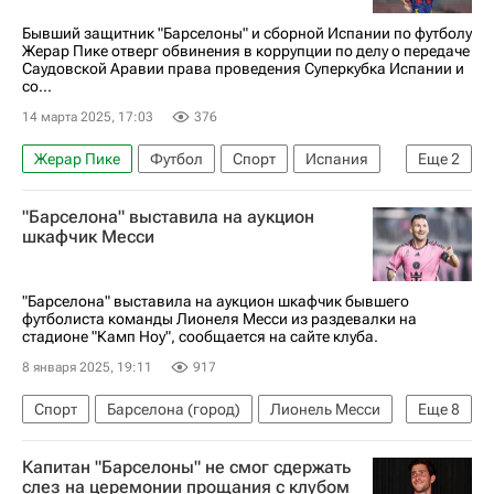
Бывший защитник "Барселоны" и сборной Испании по футболу
Жерар Пике отверг обвинения в коррупции по делу о передаче
Саудовской Аравии права проведения Суперкубка Испании и
со...
14 марта 2025, 17:03
376
Жерар Пике
Футбол
Спорт
Испания
Еще
2
Саудовская Аравия
Барселона
"Барселона" выставила на аукцион
шкафчик Месси
"Барселона" выставила на аукцион шкафчик бывшего
футболиста команды Лионеля Месси из раздевалки на
стадионе "Камп Ноу", сообщается на сайте клуба.
8 января 2025, 19:11
917
Спорт
Барселона (город)
Лионель Месси
Еще
8
Виктор
Роналдиньо
РБ Лейпциг
RFEF
Капитан "Барселоны" не смог сдержать
Барселона
Чемпионат Испании по футболу
слез на церемонии прощания с клубом