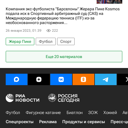
Компания экс-футболиста "Барселоны" Жерара Пике Kosmos
подала иск в Спортивный арбитражный суд (CAS) на
Международную федерацию тенниса (ITF) из-за
необоснованного расторжения...
26 января 2023, 01:39
222
Жерар Пике
Футбол
Спорт
Еще 20 материалов
Футбол
Фигурное катание
Биатлон
ЗОЖ
Хоккей
Ав
Спецпроекты
Реклама
Продукты и сервисы
Пресс-ц