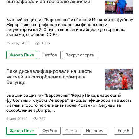
оштрафовали за торговлю акциями
Бывший защитник "Барселоны" и сборной Испании по футболу
Жерар Пике оштрафован испанским финансовым
регулятором на 200 тысяч евро за инсайдерскую торговлю
акциями, сообщает COPE.
12 мая, 14:39
1595
Жерар Пике
Футбол
Вокруг спорта
Пике дисквалифицировали на шесть
матчей за оскорбление арбитра в
Сегунде
Бывший защитник "Барселоны" Жерар Пике, владеющий
футбольным клубом "Андорра", дисквалифицирован на шесть
матчей второго по силе дивизиона Испании - Сегунды за
оскорбление арбитра,...
6 мая, 21:42
767
Жерар Пике
Футбол
Спорт
Испания
Еще
5