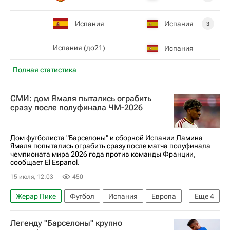
Испания
Испания
3
Испания (до21)
Испания
Полная статистика
СМИ: дом Ямаля пытались ограбить
сразу после полуфинала ЧМ-2026
Дом футболиста "Барселоны" и сборной Испании Ламина
Ямаля попытались ограбить сразу после матча полуфинала
чемпионата мира 2026 года против команды Франции,
сообщает El Espanol.
15 июля, 12:03
450
Жерар Пике
Футбол
Испания
Европа
Еще
4
Франция
ЧМ по футболу 2026
Легенду "Барселоны" крупно
Ламин Ямаль
Барселона