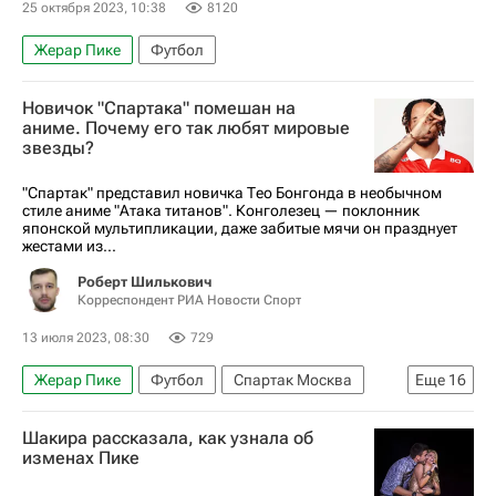
25 октября 2023, 10:38
8120
Жерар Пике
Футбол
Новичок "Спартака" помешан на
аниме. Почему его так любят мировые
звезды?
"Спартак" представил новичка Тео Бонгонда в необычном
стиле аниме "Атака титанов". Конголезец — поклонник
японской мультипликации, даже забитые мячи он празднует
жестами из...
Роберт Шилькович
Корреспондент РИА Новости Спорт
13 июля 2023, 08:30
729
Жерар Пике
Футбол
Спартак Москва
Еще
16
Тео Бонгонда
UFC
Шакира рассказала, как узнала об
ММА (Смешанные единоборства)
изменах Пике
Исраэль Адесанья
Эден Азар