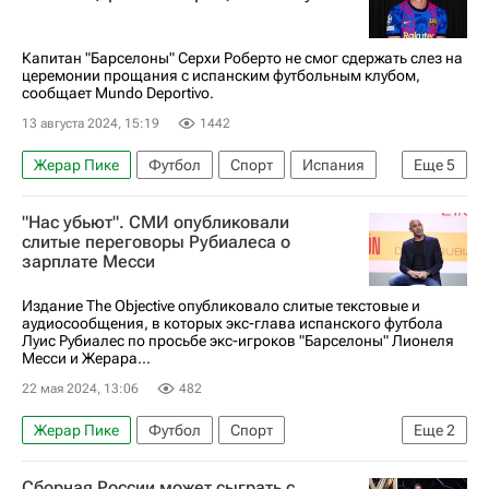
Лига чемпионов УЕФА 2026-2027
Футбол
Капитан "Барселоны" Серхи Роберто не смог сдержать слез на
церемонии прощания с испанским футбольным клубом,
сообщает Mundo Deportivo.
13 августа 2024, 15:19
1442
Жерар Пике
Футбол
Спорт
Испания
Еще
5
Серхи Роберто
Карлес Пуйоль
"Нас убьют". СМИ опубликовали
Фиорентина
Капитан
Барселона
слитые переговоры Рубиалеса о
зарплате Месси
Издание The Objective опубликовало слитые текстовые и
аудиосообщения, в которых экс-глава испанского футбола
Луис Рубиалес по просьбе экс-игроков "Барселоны" Лионеля
Месси и Жерара...
22 мая 2024, 13:06
482
Жерар Пике
Футбол
Спорт
Еще
2
Лионель Месси
Барселона
Сборная России может сыграть с