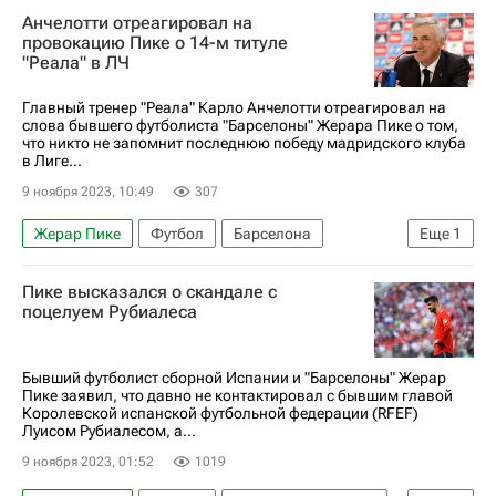
Анчелотти отреагировал на
провокацию Пике о 14-м титуле
"Реала" в ЛЧ
Главный тренер "Реала" Карло Анчелотти отреагировал на
слова бывшего футболиста "Барселоны" Жерара Пике о том,
что никто не запомнит последнюю победу мадридского клуба
в Лиге...
9 ноября 2023, 10:49
307
Жерар Пике
Футбол
Барселона
Еще
1
Карло Анчелотти
Пике высказался о скандале с
поцелуем Рубиалеса
Бывший футболист сборной Испании и "Барселоны" Жерар
Пике заявил, что давно не контактировал с бывшим главой
Королевской испанской футбольной федерации (RFEF)
Луисом Рубиалесом, а...
9 ноября 2023, 01:52
1019