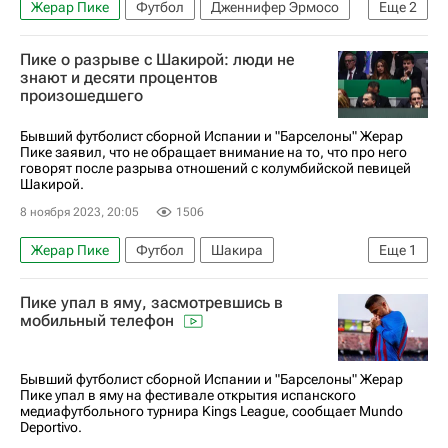
Жерар Пике
Футбол
Дженнифер Эрмосо
Еще
2
Международная федерация футбола (ФИФА)
Пике о разрыве с Шакирой: люди не
RFEF
знают и десяти процентов
произошедшего
Бывший футболист сборной Испании и "Барселоны" Жерар
Пике заявил, что не обращает внимание на то, что про него
говорят после разрыва отношений с колумбийской певицей
Шакирой.
8 ноября 2023, 20:05
1506
Жерар Пике
Футбол
Шакира
Еще
1
Вокруг спорта
Пике упал в яму, засмотревшись в
мобильный телефон
Бывший футболист сборной Испании и "Барселоны" Жерар
Пике упал в яму на фестивале открытия испанского
медиафутбольного турнира Kings League, сообщает Mundo
Deportivo.