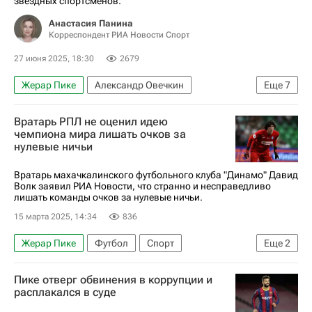
звездных спортсменов.
Анастасия Панина
Корреспондент РИА Новости Спорт
27 июня 2025, 18:30
2679
Жерар Пике
Александр Овечкин
Еще
7
Артём Дзюба
Евгений Малкин
Вратарь РПЛ не оценил идею
Александр Радулов
Дарья Дмитриева
чемпиона мира лишать очков за
нулевые ничьи
Артемий Панарин
Авторы РИА Новости Спорт
Вокруг спорта
Вратарь махачкалинского футбольного клуба "Динамо" Давид
Волк заявил РИА Новости, что странно и несправедливо
лишать команды очков за нулевые ничьи.
15 марта 2025, 14:34
836
Жерар Пике
Футбол
Спорт
Еще
2
Давид Волк
Икер Касильяс
Пике отверг обвинения в коррупции и
расплакался в суде