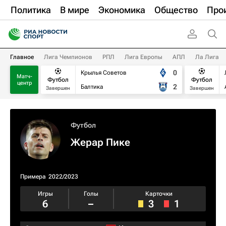
Политика
В мире
Экономика
Общество
Про
Главное
Лига Чемпионов
РПЛ
Лига Европы
АПЛ
Ла Лига
0
Крылья Советов
Матч-
Футбол
Футбол
центр
2
Балтика
Завершен
Завершен
Футбол
Жерар Пике
Примера
2022/2023
Игры
Голы
Карточки
6
–
3
1