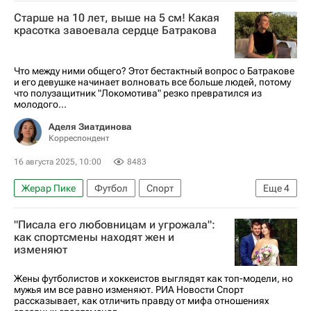
Андорра
Андорра
Барселона
Старше на 10 лет, выше на 5 см! Какая
Альбасете
Сегунда
красотка завоевала сердце Батракова
Что между ними общего? Этот бестактный вопрос о Батракове
и его девушке начинает волновать все больше людей, потому
что полузащитник "Локомотива" резко превратился из
молодого...
Аделя Зиатдинова
Корреспондент
16 августа 2025, 10:00
8483
Жерар Пике
Футбол
Спорт
Еще
4
Златан Ибрагимович
Алексей Батраков
"Писала его любовницам и угрожала":
РПЛ 2026-2027 (Чемпионат России по футболу)
как спортсмены находят жен и
изменяют
Авторы РИА Новости Спорт
Жены футболистов и хоккеистов выглядят как топ-модели, но
мужья им все равно изменяют. РИА Новости Спорт
рассказывает, как отличить правду от мифа отношениях