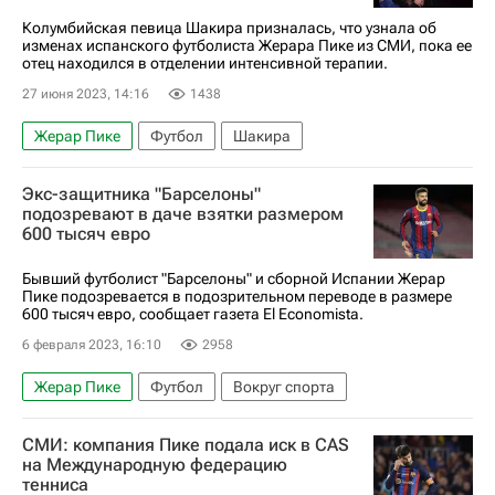
Давид де Хеа
Усэйн Болт
Колумбийская певица Шакира призналась, что узнала об
изменах испанского футболиста Жерара Пике из СМИ, пока ее
Зайон Уильямсон
НБА
отец находился в отделении интенсивной терапии.
Евгения Медведева
Андрес Иньеста
27 июня 2023, 14:16
1438
Фернандо Торрес
Хамес Родригес
Жерар Пике
Футбол
Шакира
Лукас Подольски
Вокруг спорта
Экс-защитника "Барселоны"
Авторы РИА Новости Спорт
подозревают в даче взятки размером
600 тысяч евро
Бывший футболист "Барселоны" и сборной Испании Жерар
Пике подозревается в подозрительном переводе в размере
600 тысяч евро, сообщает газета El Economista.
6 февраля 2023, 16:10
2958
Жерар Пике
Футбол
Вокруг спорта
СМИ: компания Пике подала иск в CAS
на Международную федерацию
тенниса