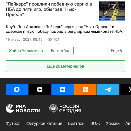
"Лейкерс" продлили победную серию в
Руди Гобер
Донован Митчелл
НБА до пяти игр, обыграв "Нью-
Орлеан"
Клуб "Лос-Анджелес Лейкерс" переиграл "Нью-Орлеан" и
одержал пятую победу подряд в регулярном чемпионате НБА.
16 января 2021, 08:45
104
Зайон Уильямсон
Баскетбол
Еще
5
Леброн Джеймс
Андре Драммонд
НБА
Еще 20 материалов
Нью-Йорк Никс
Лос-Анджелес Клипперс
Футбол
Фигурное катание
Биатлон
ЗОЖ
Хоккей
Ав