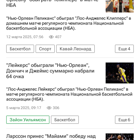
НБА
"Нью-Орлеан Пеликанс" обыграл "Лос-Анджелес Клипперс" в
домашнем матче регулярного чемпионата Национальной
баскетбольной ассоциации (НБА).
12 марта 2025, 07:56
407
Баскетбол
Спорт
Кавай Леонард
Еще
4
Джеймс Харден
Си Джей Макколлум
"Лейкерс" обыграли "Нью-Орлеан",
Нью-Орлеан Пеликанс
Дончич и Джеймс суммарно набрали
64 очка
Лос-Анджелес Клипперс
"Лос-Анджелес Лейкерс" обыграл "Нью-Орлеан Пеликанс" в
матче регулярного чемпионата Национальной баскетбольной
ассоциации (НБА).
5 марта 2025, 09:17
306
Зайон Уильямсон
Баскетбол
Еще
6
Леброн Джеймс
Лос-Анджелес Лейкерс
Ларссон принес "Майами" победу над
Нью-Орлеан Пеликанс
Лука Дончич
НБА