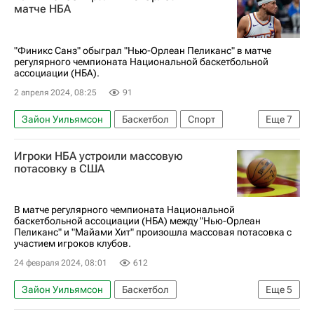
Лос-Анджелес Лейкерс
матче НБА
Нью-Орлеан Пеликанс
НБА
"Финикс Санз" обыграл "Нью-Орлеан Пеликанс" в матче
регулярного чемпионата Национальной баскетбольной
ассоциации (НБА).
2 апреля 2024, 08:25
91
Зайон Уильямсон
Баскетбол
Спорт
Еще
7
Новый Орлеан
Девин Букер
Юсуф Нуркич
Игроки НБА устроили массовую
Финикс Санз
Нью-Орлеан Пеликанс
потасовку в США
Детройт Пистонс
баскетбол
В матче регулярного чемпионата Национальной
баскетбольной ассоциации (НБА) между "Нью-Орлеан
Пеликанс" и "Майами Хит" произошла массовая потасовка с
участием игроков клубов.
24 февраля 2024, 08:01
612
Зайон Уильямсон
Баскетбол
Еще
5
Нью-Орлеан Пеликанс
Кевин Лав