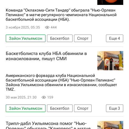
Команда "Оклахома-Сити Тандер" обыграла "Нью-Орлеан
Пеликанс" в матче регулярного чемпионата Национальной
баскетбольной ассоциации (НБА).
3 ноября 2025, 05:35
444
Зайон Уильямсон
Баскетбол
Спорт
Еще
4
Оклахома-Сити
Шэй Гилджес-Александер
Баскетболиста клуба НБА обвинили в
Нью-Орлеан Пеликанс
изнасиловании, пишут СМИ
Оклахома-Сити Тандер
Американского форварда клуба Национальной
баскетбольной ассоциации (НБА) "Нью-Орлеан Пеликанс"
Зайона Уильямсона обвинили в изнасиловании, сообщает
TMZ.
30 мая 2025, 21:30
159
Зайон Уильямсон
Баскетбол
Спорт
Еще
3
Нью-Орлеан Пеликанс
НБА
Вокруг спорта
Трипл-дабл Уильямсона помог "Нью-
Орлеану" обыграть "Клипперс" в матче