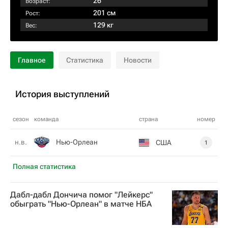
26
Возраст:
201 см
Рост:
129 кг
Вес:
Главное
Статистика
Новости
История выступлений
сезон
команда
страна
номер
Нью-Орлеан
н.в.
США
1
Полная статистика
Дабл-дабл Дончича помог "Лейкерс"
обыграть "Нью-Орлеан" в матче НБА