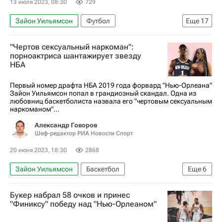
13 июля 2023, 08:30
729
Зайон Уильямсон
Футбол
Еще
17
Спартак Москва
Тео Бонгонда
UFC
"Чертов сексуальный наркоман":
ММА (Смешанные единоборства)
порноактриса шантажирует звезду
НБА
Исраэль Адесанья
Жерар Пике
Эден Азар
Давид де Хеа
Усэйн Болт
НБА
Первый номер драфта НБА 2019 года форвард "Нью-Орлеана"
Зайон Уильямсон попал в грандиозный скандал. Одна из
Евгения Медведева
Андрес Иньеста
любовниц баскетболиста назвала его "чертовым сексуальным
наркоманом"...
Фернандо Торрес
Хамес Родригес
Александр Говоров
Лукас Подольски
Вокруг спорта
Шеф-редактор РИА Новости Спорт
Авторы РИА Новости Спорт
20 июня 2023, 18:30
2868
Зайон Уильямсон
Баскетбол
Еще
6
Авторы РИА Новости Спорт
НБА
Букер набрал 58 очков и принес
Нью-Орлеан
Вокруг спорта
"Финиксу" победу над "Нью-Орлеаном"
Леброн Джеймс
Нью-Орлеан Пеликанс