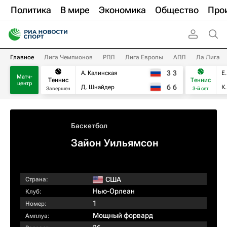
Политика
В мире
Экономика
Общество
Про
Главное
Лига Чемпионов
РПЛ
Лига Европы
АПЛ
Ла Лига
3
3
А. Калинская
Е
Матч-
Теннис
Теннис
центр
6
6
Д. Шнайдер
К
Завершен
3-й сет
Баскетбол
Зайон Уильямсон
США
Страна:
Нью-Орлеан
Клуб:
1
Номер:
Мощный форвард
Амплуа: