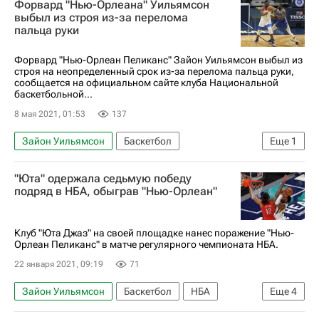
Форвард "Нью-Орлеана" Уильямсон
Футбольные трансферы и слухи
выбыл из строя из-за перелома
пальца руки
Форвард "Нью-Орлеан Пеликанс" Зайон Уильямсон выбыл из
строя на неопределенный срок из-за перелома пальца руки,
сообщается на официальном сайте клуба Национальной
баскетбольной...
8 мая 2021, 01:53
137
Зайон Уильямсон
Баскетбол
Еще
1
Нью-Орлеан Пеликанс
"Юта" одержала седьмую победу
подряд в НБА, обыграв "Нью-Орлеан"
Клуб "Юта Джаз" на своей площадке нанес поражение "Нью-
Орлеан Пеликанс" в матче регулярного чемпионата НБА.
22 января 2021, 09:19
71
Зайон Уильямсон
Баскетбол
НБА
Еще
4
Юта Джаз
Нью-Орлеан Пеликанс