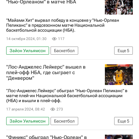
"Нью-Орлеаном" в матче НБА
Спорт
"Майами Хит" вырвал победу в концовке у "Нью-Орлеан
Пеликанс" в предсезонном матче Национальной
баскетбольной ассоциации (НБА).
14 октября 2024, 01:30
117
Зайон Уильямсон
Баскетбол
Еще
5
Тайлер Хирро
Майами Хит
"Лос-Анджелес Лейкерс" вышел в
Нью-Орлеан Пеликанс
Данкан Робинсон
плей-офф НБА, где сыграет с
"Денвером"
Спорт
"Лос-Анджелес Лейкерс" обыграл "Нью-Орлеан Пеликанс" в
матче плей-ин Национальной баскетбольной ассоциации
(НБА) и вышли в плей-офф.
17 апреля 2024, 08:42
273
Зайон Уильямсон
Баскетбол
Еще
5
Энтони Дэвис
Леброн Джеймс
"Финикс" обыграл "Нью-Орлеан" в