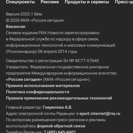
Спецпроекты
Реклама
Продукты и сервисы
Пресс-ц
Версия 2023.1 Beta
© 2026 МИА «Россия сегодня»
Вакансии
Сетевое издание РИА Новости зарегистрировано
в Федеральной службе по надзору в сфере связи,
информационных технологий и массовых коммуникаций
(Роскомнадзор) 08 апреля 2014 года.
Свидетельство о регистрации Эл № ФС77-57640
Учредитель: Федеральное государственное унитарное
предприятие Международное информационное агентство
«Россия сегодня»
(МИА «Россия сегодня»).
Правила использования материалов
Политика конфиденциальности
Правила применения рекомендательных технологий
Главный редактор:
Гаврилова А.В.
Адрес электронной почты Редакции:
r-sport.internet@ria.ru
По вопросам размещения пресс-релизов и рекламы
воспользуйтесь
формой обратной связи
Телефон Редакции:
7 (495) 645-6601