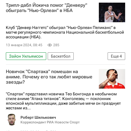
Трипл-дабл Йокича помог "Денверу"
Джимми Батлер
Майами Хит
НБА
обыграть "Нью-Орлеан" в НБА
Клуб "Денвер Наггетс" обыграл "Нью-Орлеан Пеликанс" в
матче регулярного чемпионата Национальной баскетбольной
ассоциации (НБА).
13 января 2024, 08:45
285
Зайон Уильямсон
Баскетбол
Еще
4
Денвер Наггетс
Нью-Орлеан Пеликанс
Новичок "Спартака" помешан на
Майкл Портер
Никола Йокич
аниме. Почему его так любят мировые
звезды?
"Спартак" представил новичка Тео Бонгонда в необычном
стиле аниме "Атака титанов". Конголезец — поклонник
японской мультипликации, даже забитые мячи он празднует
жестами из...
Роберт Шилькович
Корреспондент РИА Новости Спорт