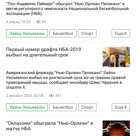
"Лос-Анджелес Лейкерс" обыграл "Нью-Орлеан Пеликанс" в
матче регулярного чемпионата Национальной баскетбольной
ассоциации (НБА).
4 марта, 10:55
93
Зайон Уильямсон
Баскетбол
Спорт
Еще
8
Лос-Анджелес
Лука Дончич
Егор Демин
Первый номер драфта НБА-2019
Лос-Анджелес Лейкерс
Бруклин Нетс
выбыл на длительный срок
Нью-Орлеан Пеликанс
Анонсы и трансляции матчей
НБА
Американский форвард "Нью-Орлеан Пеликанс" Зайон
Уильямсон выбыл на длительный срок из-за травмы правой
приводящей мышцы, сообщает инсайдер Шэмс Чарания в
соцсети Х.
3 декабря 2025, 02:08
397
Зайон Уильямсон
Баскетбол
Спорт
Еще
4
Нью-Орлеан Пеликанс
"Оклахома" обыграла "Нью-Орлеан" в
Голден Стэйт Уорриорз
матче НБА
Лос-Анджелес Лейкерс
НБА