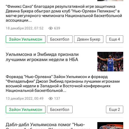
"Финикс Санз" благодаря результативной игре защитника
Девина Букера обыграл дома клуб "Нью-Орлеан Пеликанс" в
матче регулярного чемпионата Национальной баскетбольной
ассоциации...
18 декабря 2022, 07:52
639
Зайон Уильямсон
Баскетбол
Девин Букер
Еще
4
Крис Пол
Финикс Санз
Уильямсона и Эмбиида признали
Нью-Орлеан Пеликанс
НБА
лучшими игроками недели в НБА
Форвард "Нью-Орлеана" Зайон Уильямсон и форвард
"Филадельфии" Джоэл Эмбиид признаны лучшими игроками
восьмой недели в Западной и Восточной конференциях
Национальной баскетбольной...
13 декабря 2022, 00:49
137
Зайон Уильямсон
Баскетбол
Еще
2
Джоэл Эмбиид
НБА
Дабл-дабл Уильямсона помог "Нью-