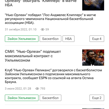
Орлеану" обыграть "Клипперс" в матче
НБА
"Нью-Орлеан" победил "Лос-Анджелес Клипперс" в матче
регулярного чемпионата Национальной баскетбольной
ассоциации (НБА).
31 октября 2022, 01:10
59
Зайон Уильямсон
Баскетбол
НБА
Еще
4
Норман Пауэлл
Си Джей Макколлум
СМИ: "Нью-Орлеан" подпишет
Лос-Анджелес Клипперс
максимальный контракт с
Уильямсоном
Нью-Орлеан Пеликанс
Клуб "Нью-Орлеан Пеликанс" договорился с баскетболистом
Зайоном Уильямсоном о подписании максимального
контракта, сообщает ESPN со ссылкой на агента Остина
Брауна.
3 июля 2022, 01:28
793
Зайон Уильямсон
Баскетбол
Еще
2
Нью-Орлеан Пеликанс