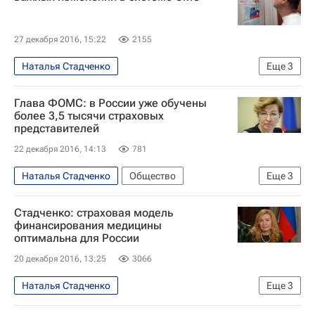
Федеральный фонд обязательного медицинского страхования РФ
Россия
27 декабря 2016, 15:22
2155
Наталья Стадченко
Еще
3
Обязательное медицинское страхование
Глава ФОМС: в России уже обучены
Федеральный фонд обязательного медицинского страхования РФ
более 3,5 тысячи страховых
представителей
Россия
22 декабря 2016, 14:13
781
Наталья Стадченко
Общество
Еще
3
Обязательное медицинское страхование
Стадченко: страховая модель
Федеральный фонд обязательного медицинского страхования РФ
финансирования медицины
оптимальна для России
Россия
20 декабря 2016, 13:25
3066
Наталья Стадченко
Еще
3
Обязательное медицинское страхование