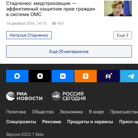
Стадченко: медстраховщик —
Федеральный фонд обязательного медицинского страхования РФ
эффективный защитник прав граждан
в системе ОМС
Россия
14 декабря 2016, 14:15
431
Наталья Стадченко
Еще
3
Обязательное медицинское страхование
Еще
20
материалов
Федеральный фонд обязательного медицинского страхования РФ
Россия
Политика
Общество
Экономика
В мире
Происшеств
Спецпроекты
Реклама
Продукты и сервисы
Пресс-ц
Версия 2023.1 Beta