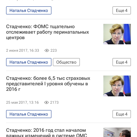
Наталья Стадченко
Еще
4
Обязательное медицинское страхование
Стадченко: ФОМС тщательно
полис ОМС
отслеживает работу перинатальных
центров
Обязательное медицинское страхование
Россия
2 июня 2017, 16:33
223
Наталья Стадченко
Общество
Еще
4
Обязательное медицинское страхование
Стадченко: более 6,5 тыс страховых
Обязательное медицинское страхование
представителей I уровня обучены в
2016 г
Федеральный фонд обязательного медицинского страхования РФ
Россия
25 мая 2017, 13:16
2173
Наталья Стадченко
Еще
4
Обязательное медицинское страхование
Стадченко: 2016 год стал началом
Обязательное медицинское страхование
важных изменений в системе ОМС