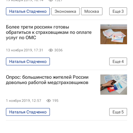
19 ноября 2019, 16:14
1527
Наталья Стадченко
Экономика
Москва
Еще
3
Госдума РФ
Более трети россиян готовы
Федеральный фонд обязательного медицинского страхования РФ
обратиться к страховщикам по оплате
услуг по ОМС
Обязательное медицинское страхование
13 ноября 2019, 17:31
3036
Наталья Стадченко
Еще
4
Обязательное медицинское страхование
Опрос: большинство жителей России
Общество
довольно работой медстраховщиков
Федеральный фонд обязательного медицинского страхования РФ
Россия
1 ноября 2019, 12:57
195
Наталья Стадченко
Еще
5
Обязательное медицинское страхование
Общество