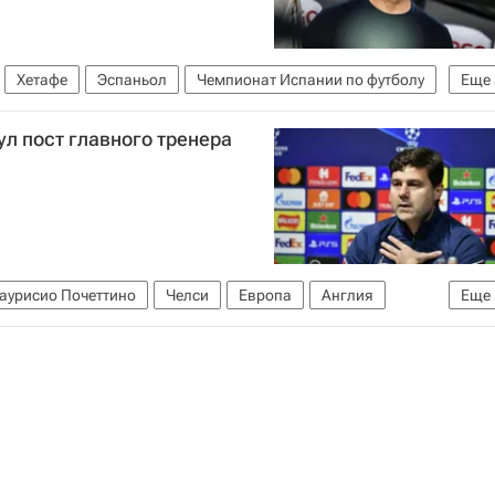
Хетафе
Эспаньол
Чемпионат Испании по футболу
Еще
рдалас
Ханс-Дитер Флик
л пост главного тренера
аурисио Почеттино
Челси
Европа
Англия
Еще
Эспаньол
Энцо Мареска
Штутгарт