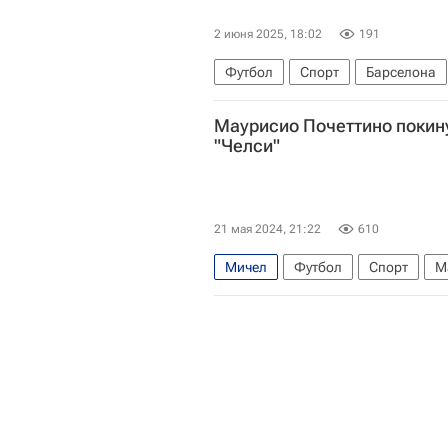
2 июня 2025, 18:02
191
Футбол
Спорт
Барселона
Мануэль Пеллегрини
Хосе Бо
Маурисио Почеттино покину
"Челси"
21 мая 2024, 21:22
610
Мичел
Футбол
Спорт
М
Франция
Тоттенхэм (мол.)