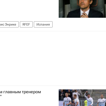
уис Энрике
RFEF
Испания
ым главным тренером
"