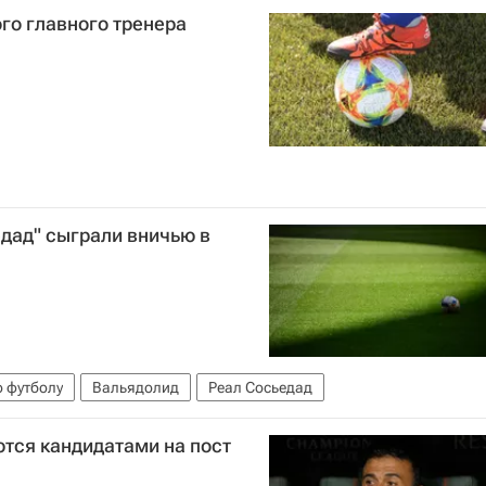
го главного тренера
едад" сыграли вничью в
 футболу
Вальядолид
Реал Сосьедад
тся кандидатами на пост