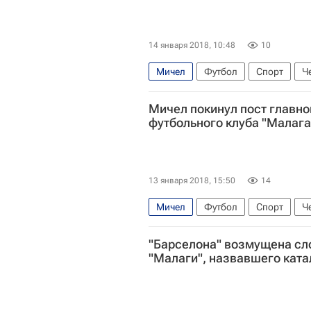
14 января 2018, 10:48
10
Мичел
Футбол
Спорт
Ч
Мичел покинул пост главно
футбольного клуба "Малага
13 января 2018, 15:50
14
Мичел
Футбол
Спорт
Ч
"Барселона" возмущена сл
"Малаги", назвавшего кат