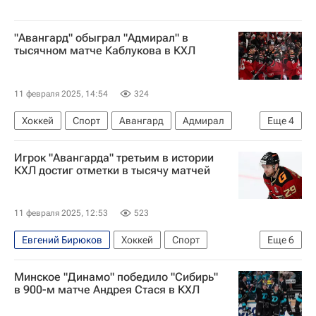
"Авангард" обыграл "Адмирал" в
тысячном матче Каблукова в КХЛ
11 февраля 2025, 14:54
324
Хоккей
Спорт
Авангард
Адмирал
Еще
4
КХЛ 2025-2026
Илья Каблуков
Игрок "Авангарда" третьим в истории
Николай Прохоркин
Дамир Шарипзянов
КХЛ достиг отметки в тысячу матчей
11 февраля 2025, 12:53
523
Евгений Бирюков
Хоккей
Спорт
Еще
6
Илья Каблуков
Вадим Шипачев
Авангард
Минское "Динамо" победило "Сибирь"
Адмирал
ХК Динамо (Москва)
в 900-м матче Андрея Стася в КХЛ
КХЛ 2025-2026