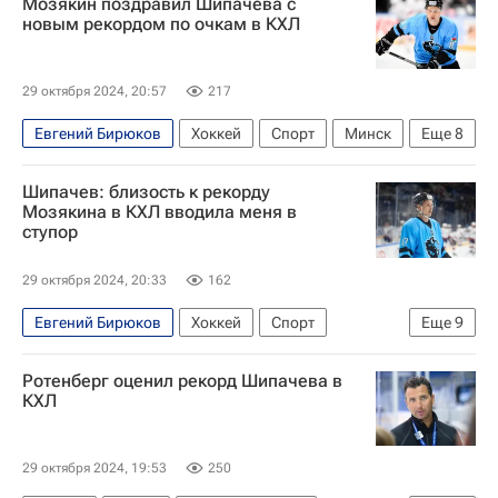
Мозякин поздравил Шипачева с
новым рекордом по очкам в КХЛ
29 октября 2024, 20:57
217
Евгений Бирюков
Хоккей
Спорт
Минск
Еще
8
Пхенчхан
Пекин
Сергей Мозякин
Шипачев: близость к рекорду
Вадим Шипачев
ХК Динамо (Москва)
Мозякина в КХЛ вводила меня в
ступор
Металлург (Магнитогорск)
Северсталь
КХЛ 2025-2026
29 октября 2024, 20:33
162
Евгений Бирюков
Хоккей
Спорт
Еще
9
Казань
Минск
Пхенчхан
Ротенберг оценил рекорд Шипачева в
Сергей Мозякин
Вадим Шипачев
КХЛ
ХК Динамо (Москва)
Северсталь
Металлург (Магнитогорск)
КХЛ 2025-2026
29 октября 2024, 19:53
250