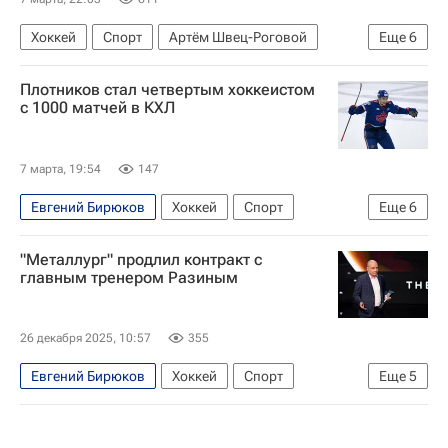
Хоккей
Спорт
Артём Швец-Роговой
Еще
6
Марат Хайруллин
СКА (Санкт-Петербург)
Плотников стал четвертым хоккеистом
Шанхайские драконы
КХЛ 2025-2026
с 1000 матчей в КХЛ
ХК Динамо (Москва)
Николай Голдобин
7 марта, 19:54
147
Евгений Бирюков
Хоккей
Спорт
Еще
6
Сергей Плотников
Вадим Шипачев
"Металлург" продлил контракт с
ХК Динамо (Москва)
СКА (Санкт-Петербург)
главным тренером Разиным
Шанхайские драконы
КХЛ 2025-2026
26 декабря 2025, 10:57
355
Евгений Бирюков
Хоккей
Спорт
Еще
5
Андрей Разин
Металлург (Магнитогорск)
КХЛ 2025-2026
Кристалл (Санкт-Петербург)