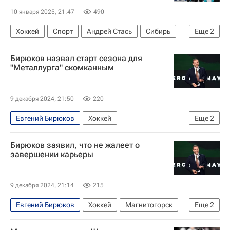
10 января 2025, 21:47
490
Хоккей
Спорт
Андрей Стась
Сибирь
Еще
2
КХЛ 2025-2026
Динамо (Минск)
Бирюков назвал старт сезона для
"Металлурга" скомканным
9 декабря 2024, 21:50
220
Евгений Бирюков
Хоккей
Еще
2
Металлург (Магнитогорск)
КХЛ 2025-2026
Бирюков заявил, что не жалеет о
завершении карьеры
9 декабря 2024, 21:14
215
Евгений Бирюков
Хоккей
Магнитогорск
Еще
2
Салават Юлаев
КХЛ 2025-2026