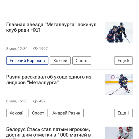
Главная звезда "Металлурга" покинул
клуб ради НХЛ
8 мая, 12:30
1997
Евгений Бирюков
Хоккей
Спорт
Еще
5
Металлург (Магнитогорск)
Чикаго Блэкхокс
Разин рассказал об уходе одного из
Ак Барс
Национальная хоккейная лига (НХЛ)
лидеров "Металлурга"
КХЛ 2025-2026
6 мая, 15:33
487
Хоккей
Спорт
Андрей Разин
Еще
1
Металлург (Магнитогорск)
Белорус Стась стал пятым игроком,
достигшим отметки в 1000 матчей в