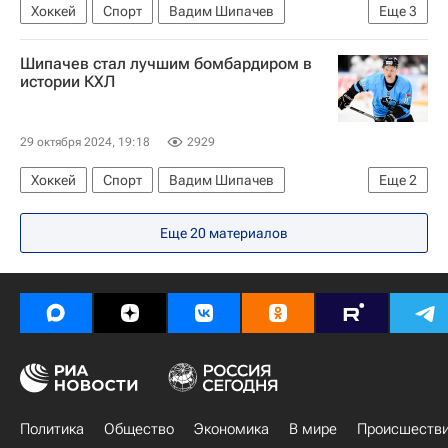
Хоккей
Спорт
Вадим Шипачев
Еще
3
Роман Ротенберг
СКА (Санкт-Петербург)
Шипачев стал лучшим бомбардиром в
Динамо (Минск)
истории КХЛ
29 октября 2024, 19:18
2929
Хоккей
Спорт
Вадим Шипачев
Еще
2
КХЛ 2025-2026
Динамо (Минск)
Еще
20
материалов
Политика
Общество
Экономика
В мире
Происшеств