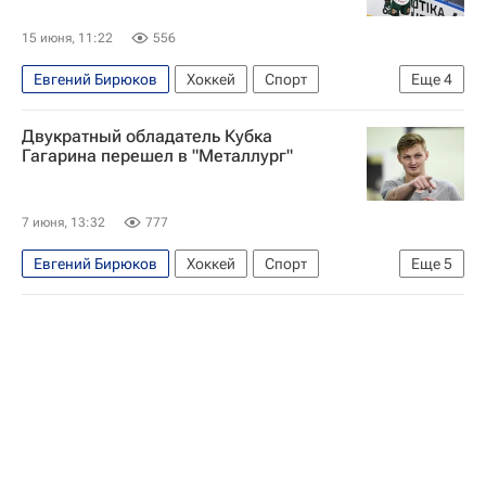
15 июня, 11:22
556
Евгений Бирюков
Хоккей
Спорт
Еще
4
КХЛ 2025-2026
Локомотив (Ярославль)
Двукратный обладатель Кубка
Металлург (Магнитогорск)
Ак Барс
Гагарина перешел в "Металлург"
7 июня, 13:32
777
Евгений Бирюков
Хоккей
Спорт
Еще
5
Владислав Провольнев
ЦСКА
ХК Спартак (Москва)
КХЛ 2025-2026
Металлург (Магнитогорск)