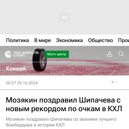
Политика
В мире
Экономика
Общество
Про
Матч-центр
Хоккей
20:57 29.10.2024
Мозякин поздравил Шипачева с
новым рекордом по очкам в КХЛ
Мозякин поздравил Шипачева со званием лучшего
бомбардира в истории КХЛ