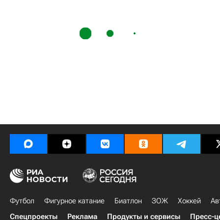
Футбол
Фигурное катание
Биатлон
ЗОЖ
Хоккей
Ав
Спецпроекты
Реклама
Продукты и сервисы
Пресс-ц