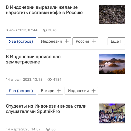
Европейско-Средиземноморский сейсмологический центр (EMSC)
В Индонезии выразили желание
нарастить поставки кофе в Россию
3 июня 2023, 07:44
3076
Ява (остров)
Индонезия
Россия
Еще
1
Экономика
В Индонезии произошло
землетрясение
14 апреля 2023, 13:18
4184
Ява (остров)
В мире
Индонезия
Студенты из Индонезии вновь стали
слушателями SputnikPro
14 марта 2023, 14:07
86