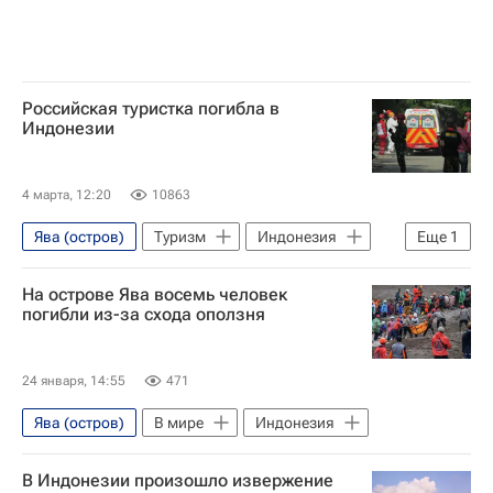
Российская туристка погибла в
Индонезии
4 марта, 12:20
10863
Ява (остров)
Туризм
Индонезия
Еще
1
В мире
На острове Ява восемь человек
погибли из-за схода оползня
24 января, 14:55
471
Ява (остров)
В мире
Индонезия
В Индонезии произошло извержение