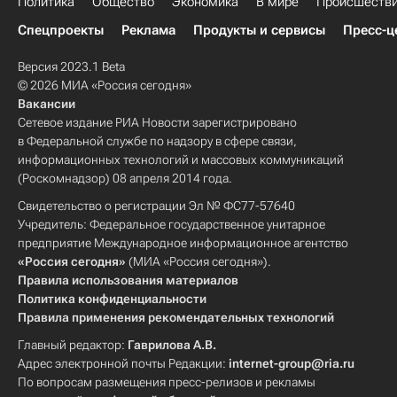
Политика
Общество
Экономика
В мире
Происшеств
Спецпроекты
Реклама
Продукты и сервисы
Пресс-ц
Версия 2023.1 Beta
© 2026 МИА «Россия сегодня»
Вакансии
Сетевое издание РИА Новости зарегистрировано
в Федеральной службе по надзору в сфере связи,
информационных технологий и массовых коммуникаций
(Роскомнадзор) 08 апреля 2014 года.
Свидетельство о регистрации Эл № ФС77-57640
Учредитель: Федеральное государственное унитарное
предприятие Международное информационное агентство
«Россия сегодня»
(МИА «Россия сегодня»).
Правила использования материалов
Политика конфиденциальности
Правила применения рекомендательных технологий
Главный редактор:
Гаврилова А.В.
Адрес электронной почты Редакции:
internet-group@ria.ru
По вопросам размещения пресс-релизов и рекламы