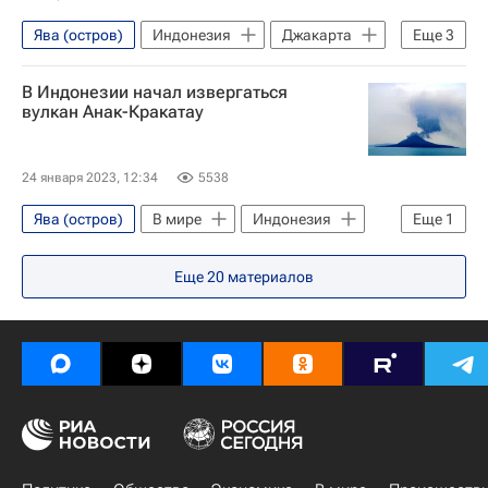
Ява (остров)
Индонезия
Джакарта
Еще
3
МИА "Россия сегодня"
Sputnik
В Индонезии начал извергаться
Новости агентства
вулкан Анак-Кракатау
24 января 2023, 12:34
5538
Ява (остров)
В мире
Индонезия
Еще
1
Происшествия
Еще
20
материалов