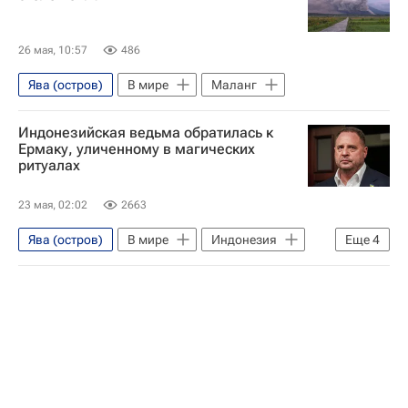
26 мая, 10:57
486
Ява (остров)
В мире
Маланг
Индонезийская ведьма обратилась к
Ермаку, уличенному в магических
ритуалах
23 мая, 02:02
2663
Ява (остров)
В мире
Индонезия
Еще
4
Бали
Андрей Ермак
Владимир Зеленский
Юлия Мендель