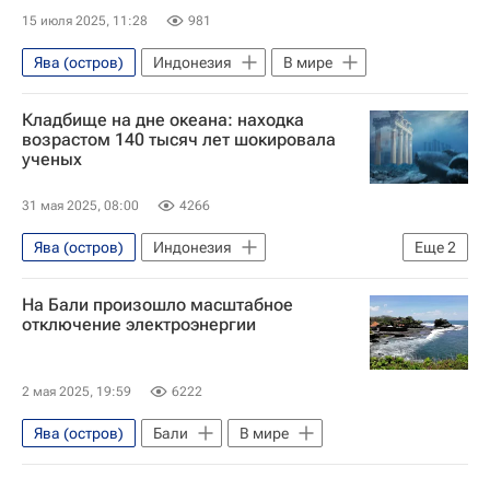
15 июля 2025, 11:28
981
Ява (остров)
Индонезия
В мире
Кладбище на дне океана: находка
возрастом 140 тысяч лет шокировала
ученых
31 мая 2025, 08:00
4266
Ява (остров)
Индонезия
Еще
2
Юго-Восточная Азия
Наука
На Бали произошло масштабное
отключение электроэнергии
2 мая 2025, 19:59
6222
Ява (остров)
Бали
В мире