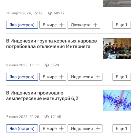
10 марта 2024, 15:12
60977
Ява (остров)
В мире
Джакарта
Еще
1
Сулавеси
В Индонезии группа коренных народов
потребовала отключения Интернета
9 июня 2023, 15:11
5528
Ява (остров)
В мире
Индонезия
Еще
1
Бантен
В Индонезии произошло
землетрясение магнитудой 6,2
7 июня 2023, 20:26
12145
Ява (остров)
В мире
Индонезия
Еще
1