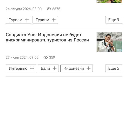
24 августа 2024, 08:00
8876
Туризм
Туризм
Еще
9
Маршруты - Туризм
Бали
Сандиага Уно: Индонезия не будет
Индонезия
Денпасар
Аэрофлот
дискриминировать туристов из России
Ассоциация туроператоров России (АТОР)
туристы
куда можно лететь
Визы
27 июня 2024, 09:00
359
Интервью
Бали
Индонезия
Еще
5
Россия
Visa, Inc.
MasterCard, Inc.
American Express
Туризм