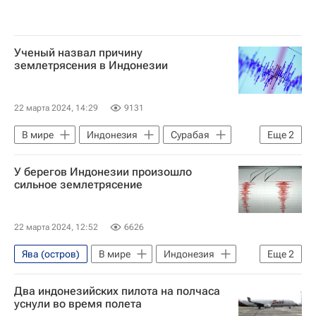
Ученый назвал причину
землетрясения в Индонезии
22 марта 2024, 14:29
9131
В мире
Индонезия
Сурабая
Еще
2
Яванское море
У берегов Индонезии произошло
Европейско-Средиземноморский сейсмологический центр (EMSC)
сильное землетрясение
22 марта 2024, 12:52
6626
Ява (остров)
В мире
Индонезия
Еще
2
Европейско-Средиземноморский сейсмологический центр (EMSC)
Два индонезийских пилота на полчаса
Сурабая
уснули во время полета