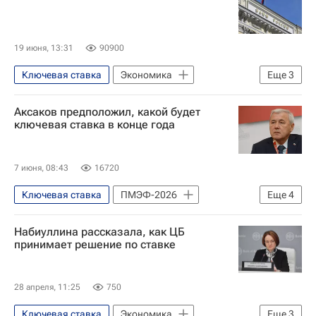
19 июня, 13:31
90900
Ключевая ставка
Экономика
Еще
3
Россия
Владимир Путин
Аксаков предположил, какой будет
Центральный Банк РФ (ЦБ РФ)
ключевая ставка в конце года
7 июня, 08:43
16720
Ключевая ставка
ПМЭФ-2026
Еще
4
Экономика
Анатолий Аксаков
Набиуллина рассказала, как ЦБ
Центральный Банк РФ (ЦБ РФ)
принимает решение по ставке
Госдума РФ
28 апреля, 11:25
750
Ключевая ставка
Экономика
Еще
3