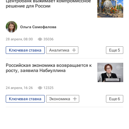
Центробанк выжимает компромиссное
Центральный Банк РФ (ЦБ РФ)
Россия
решение для России
Ольга Самофалова
28 апреля, 08:00
35036
Ключевая ставка
Аналитика
Еще
5
Россия
Центральный Банк РФ (ЦБ РФ)
Российская экономика возвращается к
Эльвира Набиуллина
Экономика
росту, заявила Набиуллина
Министерство финансов РФ (Минфин России)
24 апреля, 16:26
12325
Ключевая ставка
Экономика
Еще
6
Россия
Эльвира Набиуллина
Центральный Банк РФ (ЦБ РФ)
Инфляция
Безработица