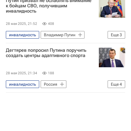
Путин призвал не ослаблять внимание
Вооруженные силы РФ
к бойцам СВО, получившим
инвалидность
Здоровье - Общество
28 мая 2025, 21:52
408
инвалидность
Владимир Путин
Еще
3
Специальная военная операция на Украине
Дегтярев попросил Путина поручить
Россия
Здоровье - Общество
создать центры адаптивного спорта
28 мая 2025, 21:34
188
инвалидность
Россия
Еще
4
Михаил Дегтярев
Владимир Путин
Спорт
Общество