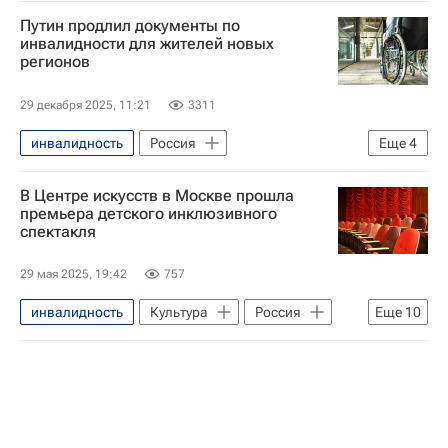
Путин продлил документы по
инвалидности для жителей новых
регионов
29 декабря 2025, 11:21
3311
инвалидность
Россия
Еще
4
Донецкая Народная Республика
В Центре искусств в Москве прошла
Луганская Народная Республика
премьера детского инклюзивного
спектакля
Владимир Путин
Общество
29 мая 2025, 19:42
757
инвалидность
Культура
Россия
Еще
10
Москва
Денис Майданов
Жасмин
Дмитрий Песков
Денис Клявер
Алсу (Алсу Абрамова)
Татьяна Навка
Маргарита Симоньян