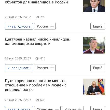
объектов для инвалидов в России
28 мая 2025, 23:03
79
инвалидность
Россия
Еще
2
Михаил Дегтярев
Спорт
Дегтярев назвал число инвалидов,
занимающихся спортом
28 мая 2025, 22:57
415
инвалидность
Россия
Еще
3
Михаил Дегтярев
Спорт
Путин призвал власти не менять
Здоровье - Общество
отношение к проблемам людей с
инвалидностью
28 мая 2025, 22:27
533
инвалидность
Общество
Россия
Еще
2