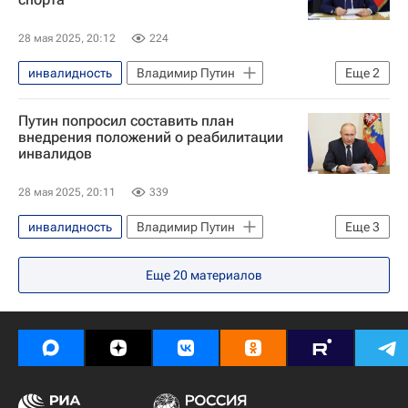
28 мая 2025, 20:12
224
инвалидность
Владимир Путин
Еще
2
Спорт
Россия
Путин попросил составить план
внедрения положений о реабилитации
инвалидов
28 мая 2025, 20:11
339
инвалидность
Владимир Путин
Еще
3
Общество
Россия
Еще
20
материалов
Здоровье - Общество