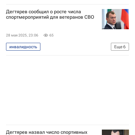
Дмитрий Миляев
Владимир Путин
Дегтярев сообщил о росте числа
Здоровье - Общество
Спорт
спортмероприятий для ветеранов СВО
28 мая 2025, 23:06
65
инвалидность
Еще
6
Специальная военная операция на Украине
Россия
Михаил Дегтярев
Федеральное медико-биологическое агентство (ФМБА России)
Спорт
Здоровье - Общество
Дегтярев назвал число спортивных