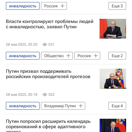
инвалидность
Россия
Еще
3
Владимир Путин
Спорт
Власти контролируют проблемы людей
Здоровье - Общество
с инвалидностью, заявил Путин
28 мая 2025, 20:20
531
инвалидность
Общество
Россия
Еще
2
Владимир Путин
Здоровье - Общество
Путин призвал поддерживать
российских производителей протезов
28 мая 2025, 20:18
352
инвалидность
Владимир Путин
Еще
4
Россия
Общество
Технологии
Путин попросил расширить календарь
Здоровье - Общество
соревнований в сфере адаптивного
спорта