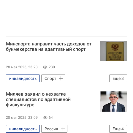
Общество
Театр
Минспорта направит часть доходов от
букмекерства на адаптивный спорт
28 мая 2025, 23:23
230
инвалидность
Спорт
Еще
3
Министерство спорта РФ
Миляев заявил о нехватке
Михаил Дегтярев
Здоровье - Общество
специалистов по адаптивной
физкультуре
28 мая 2025, 23:09
64
инвалидность
Россия
Еще
4