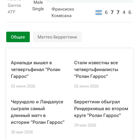
Male
Garros
Single
Франсиско
ATP
6
7
7
4
6
Комесана
Общее
Маттео Берреттини
Арнальди вышел в
Стали известны все
четвертьфинал "Ролан
четвертьфиналисты
Гаррос"
"Ролан Гаррос"
02 июня 2026
02 июня 2026
Черундоло и Ландалусе
Берреттини обыграл
сыграли самый
Риндеркнеша во втором
длинный матч в
круге "Ролан Гаррос"
истории "Ролан Гаррос"
29 мая 2026
30 мая 2026