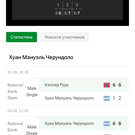
1
2
3
3
:
6
6
:
7
6
:
7
Статистика
Новости участников
Хуан Мануэль Черундоло
05.08, 20:35
6
6
Каспер Рууд
National
Male
Bank
Single
Open
1
2
Хуан Мануэль Черундоло
04.08, 22:05
6
6
Хуан Мануэль Черундоло
National
Male
Bank
Single