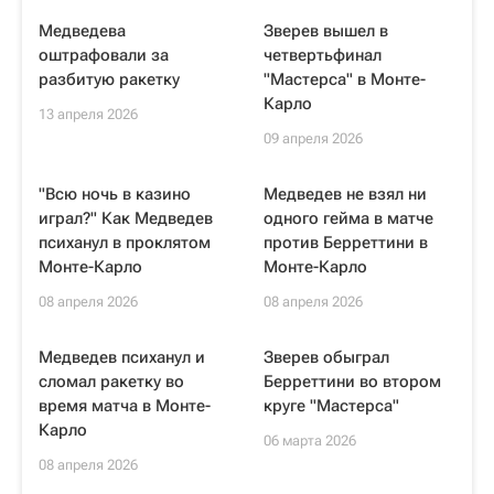
Медведева
Зверев вышел в
оштрафовали за
четвертьфинал
разбитую ракетку
"Мастерса" в Монте-
Карло
13 апреля 2026
09 апреля 2026
"Всю ночь в казино
Медведев не взял ни
играл?" Как Медведев
одного гейма в матче
психанул в проклятом
против Берреттини в
Монте-Карло
Монте-Карло
08 апреля 2026
08 апреля 2026
Медведев психанул и
Зверев обыграл
сломал ракетку во
Берреттини во втором
время матча в Монте-
круге "Мастерса"
Карло
06 марта 2026
08 апреля 2026