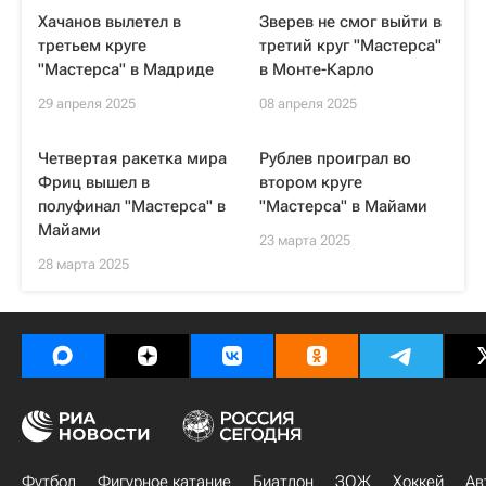
Хачанов вылетел в
Зверев не смог выйти в
третьем круге
третий круг "Мастерса"
"Мастерса" в Мадриде
в Монте-Карло
29 апреля 2025
08 апреля 2025
Четвертая ракетка мира
Рублев проиграл во
Фриц вышел в
втором круге
полуфинал "Мастерса" в
"Мастерса" в Майами
Майами
23 марта 2025
28 марта 2025
Футбол
Фигурное катание
Биатлон
ЗОЖ
Хоккей
Ав