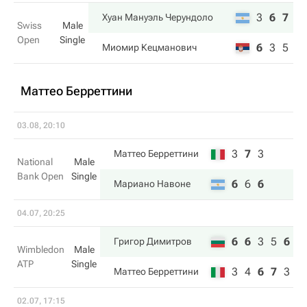
3
6
7
Хуан Мануэль Черундоло
Swiss
Male
Open
Single
6
3
5
Миомир Кецманович
Маттео Берреттини
03.08, 20:10
3
7
3
Маттео Берреттини
National
Male
Bank Open
Single
6
6
6
Мариано Навоне
04.07, 20:25
6
6
3
5
6
Григор Димитров
Wimbledon
Male
ATP
Single
3
4
6
7
3
Маттео Берреттини
02.07, 17:15