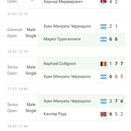
Open
4
2
Харнад Меджедович
21.07, 12:10
2
1
Хуан Мануэль Черундоло
Generali
Male
Open
Single
6
6
Марко Трунгеллити
18.07, 12:10
1
7
7
Raphael Collignon
Swiss
Male
Open
Single
6
6
5
Хуан Мануэль Черундоло
17.07, 14:40
3
7
6
Хуан Мануэль Черундоло
Swiss
Male
Open
Single
6
5
2
Каспер Рууд
16.07, 11:40