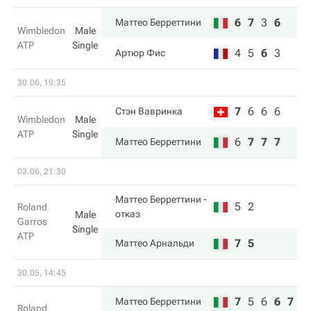
6
7
3
6
Маттео Берреттини
Wimbledon
Male
ATP
Single
4
5
6
3
Артюр Фис
30.06, 19:35
7
6
6
6
Стэн Вавринка
Wimbledon
Male
ATP
Single
6
7
7
7
Маттео Берреттини
03.06, 21:30
Маттео Берреттини
-
5
2
Roland
отказ
Male
Garros
Single
ATP
7
5
Маттео Арнальди
30.05, 14:45
7
5
6
6
7
Маттео Берреттини
Roland