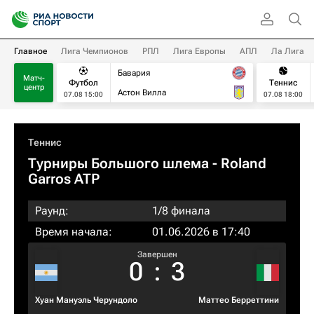
Главное
Лига Чемпионов
РПЛ
Лига Европы
АПЛ
Ла Лига
Бавария
Матч-
Футбол
Теннис
центр
Астон Вилла
07.08 15:00
07.08 18:00
Теннис
Турниры Большого шлема
- Roland
Garros ATP
Раунд:
1/8 финала
Время начала:
01.06.2026 в 17:40
Завершен
0
:
3
Хуан Мануэль Черундоло
Маттео Берреттини