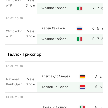
Wimbledon
Male
ATP
Single
7
7
6
Флавио Коболли
04.07, 15:20
6
6
7
Карен Хачанов
Wimbledon
Male
ATP
Single
0
7
6
Флавио Коболли
Таллон Грикспор
05.08, 22:30
7
2
4
Александр Зверев
National
Male
Bank Open
Single
6
6
6
Таллон Грикспор
04.08, 23:00
6
5
Лоренцо Сонего