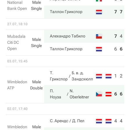
National
Male
Bank Open
Single
7
7
Таллон Грикспор
27.07, 18:10
7
4
6
Алехандро Табило
Mubadala
Male
Citi DC
Single
Open
6
6
4
Таллон Грикспор
03.07, 15:45
Т.
Б. в. д.
1
2
Грикспор
Зандсхюлп
Wimbledon
Male
ATP
Double
П.
N.
6
6
Ноуза
Oberleitner
02.07, 17:40
4
4
С. Арендс
Д. Пел
Wimbledon
Male