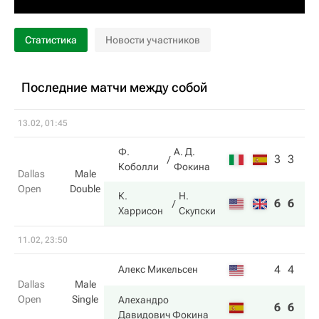
Статистика
Новости участников
Последние матчи между собой
13.02, 01:45
Ф.
А. Д.
3
3
Коболли
Фокина
Dallas
Male
Open
Double
К.
Н.
6
6
Харрисон
Скупски
11.02, 23:50
4
4
Алекс Микельсен
Dallas
Male
Open
Single
Алехандро
6
6
Давидович Фокина