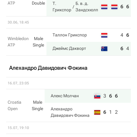
ATP
Double
Т.
Б. в. д.
6
6
Грикспор
Зандсхюлп
30.06, 18:45
4
6
5
Таллон Грикспор
Wimbledon
Male
ATP
Single
6
4
7
Джеймс Дакворт
Алехандро Давидович Фокина
16.07, 23:05
3
6
6
Алекс Молчан
Croatia
Male
Open
Single
Алехандро
6
1
2
Давидович Фокина
15.07, 19:10