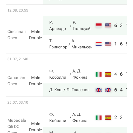
12.08, 20:55
Р.
Р.
6
3
10
Арнеодо
Галлоуэй
Cincinnati
Male
Open
Double
Т.
А.
1
6
6
Грикспор
Микельсен
31.07, 21:40
Ф.
А. Д.
4
6
13
Коболли
Фокина
Canadian
Male
Open
Double
6
4
15
Д. Кэш
Л. Гласспол
25.07, 03:10
Ф.
А. Д.
2
3
Mubadala
Коболли
Фокина
Male
Citi DC
Double
Open
М.
А.