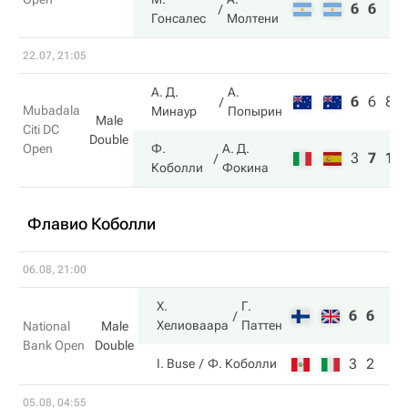
6
6
Гонсалес
Молтени
22.07, 21:05
А. Д.
А.
6
6
8
Mubadala
Минаур
Попырин
Male
Citi DC
Double
Open
Ф.
А. Д.
3
7
10
Коболли
Фокина
Флавио Коболли
06.08, 21:00
Х.
Г.
6
6
Хелиоваара
Паттен
National
Male
Bank Open
Double
3
2
I. Buse
Ф. Коболли
05.08, 04:55