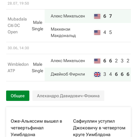
28.07, 19:50
6
7
Алекс Микельсен
Mubadala
Male
Citi DC
Single
Маккензи
Open
4
5
Макдональд
30.06, 14:30
6
6
2
3
2
Алекс Микельсен
Wimbledon
Male
ATP
Single
3
4
6
6
6
Джейкоб Фирнли
Общее
Алехандро Давидович-Фокина
Оже-Альяссим вышел в
Сафиуллин уступил
четвертьфинал
Джоковичу в четвертом
Уимблдона
круге Уимблдона