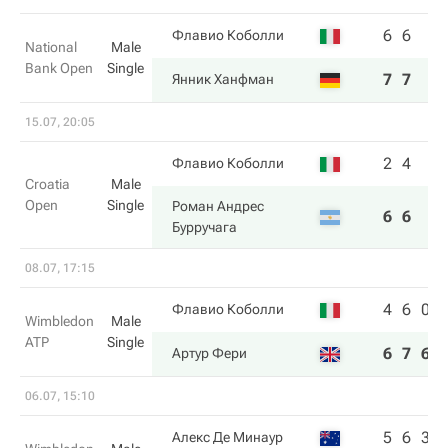
6
6
Флавио Коболли
National
Male
Bank Open
Single
7
7
Янник Ханфман
15.07, 20:05
2
4
Флавио Коболли
Croatia
Male
Open
Single
Роман Андрес
6
6
Бурручага
08.07, 17:15
4
6
0
Флавио Коболли
Wimbledon
Male
ATP
Single
6
7
6
Артур Фери
06.07, 15:10
5
6
3
Алекс Де Минаур