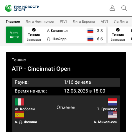
Главное
Лига Чемпионов
РПЛ
Лига Европы
АПЛ
Ла Лига
3
3
А. Калинская
Матч-
Теннис
Теннис
центр
6
6
Д. Шнайдер
Завершен
Завершен
Теннис
ATP
- Cincinnati Open
Раунд:
1/16 финала
Время начала:
12.08.2025 в 18:00
Отменен
Ф. Коболли
Т. Грикспор
А. Д. Фокина
А. Микельсен