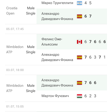
4
5
Марко Трунгеллити
Croatia
Male
Open
Single
Алехандро
6
7
Давидович Фокина
05.07, 17:45
Феликс Оже-
6
7
6
6
6
Альяссим
Wimbledon
Male
ATP
Single
Алехандро
7
6
3
7
1
Давидович Фокина
03.07, 18:00
Алехандро
7
6
6
Давидович Фокина
Wimbledon
Male
ATP
Single
6
2
3
Мартон Фучович
01.07, 15:05