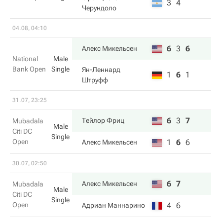
3
4
Черундоло
04.08, 04:10
6
3
6
Алекс Микельсен
National
Male
Bank Open
Single
Ян-Леннард
1
6
1
Штруфф
31.07, 23:25
6
3
7
Тейлор Фриц
Mubadala
Male
Citi DC
Single
Open
1
6
6
Алекс Микельсен
30.07, 02:50
6
7
Алекс Микельсен
Mubadala
Male
Citi DC
Single
Open
4
6
Адриан Маннарино