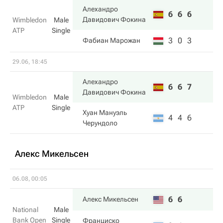
Алехандро
6
6
6
Давидович Фокина
Wimbledon
Male
ATP
Single
3
0
3
Фабиан Марожан
29.06, 18:45
Алехандро
6
6
7
Давидович Фокина
Wimbledon
Male
ATP
Single
Хуан Мануэль
4
4
6
Черундоло
Алекс Микельсен
06.08, 00:05
6
6
Алекс Микельсен
National
Male
Bank Open
Single
Франциско