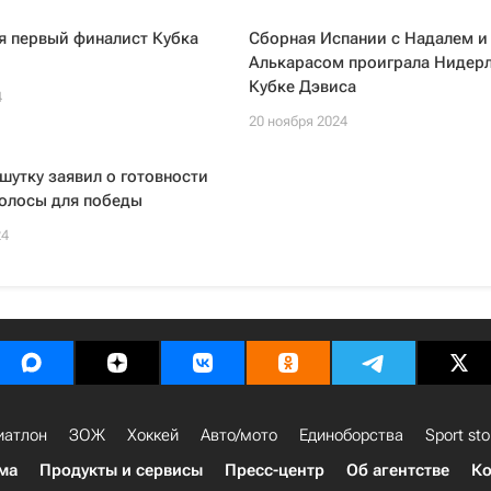
я первый финалист Кубка
Сборная Испании c Надалем и
Алькарасом проиграла Нидер
Кубке Дэвиса
4
20 ноября 2024
шутку заявил о готовности
волосы для победы
24
иатлон
ЗОЖ
Хоккей
Авто/мото
Единоборства
Sport sto
ма
Продукты и сервисы
Пресс-центр
Об агентстве
Ко