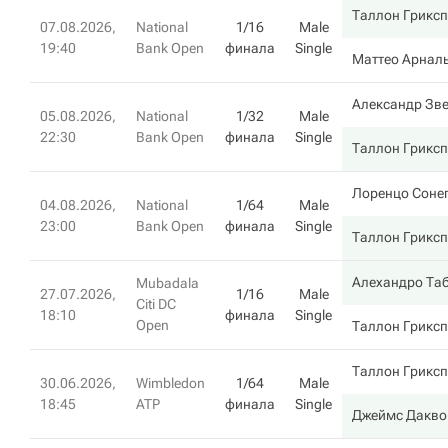
Таллон Грикс
07.08.2026,
National
1/16
Male
19:40
Bank Open
финала
Single
Маттео Арнал
Александр Зв
05.08.2026,
National
1/32
Male
22:30
Bank Open
финала
Single
Таллон Грикс
Лоренцо Соне
04.08.2026,
National
1/64
Male
23:00
Bank Open
финала
Single
Таллон Грикс
Алехандро Та
Mubadala
27.07.2026,
1/16
Male
Citi DC
18:10
финала
Single
Open
Таллон Грикс
Таллон Грикс
30.06.2026,
Wimbledon
1/64
Male
18:45
ATP
финала
Single
Джеймс Дакво