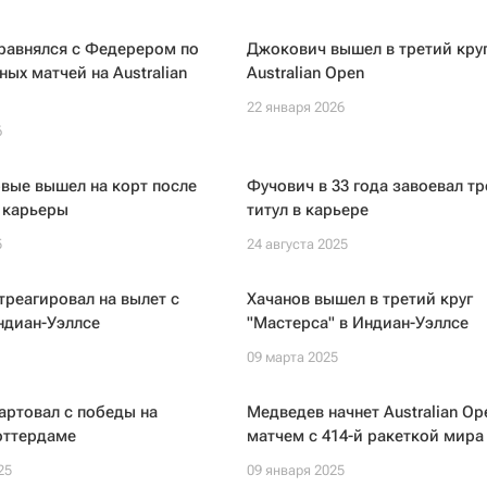
равнялся с Федерером по
Джокович вышел в третий кру
ных матчей на Australian
Australian Open
22 января 2026
6
вые вышел на корт после
Фучович в 33 года завоевал т
 карьеры
титул в карьере
5
24 августа 2025
реагировал на вылет с
Хачанов вышел в третий круг
ндиан-Уэллсе
"Мастерса" в Индиан-Уэллсе
09 марта 2025
артовал с победы на
Медведев начнет Australian Op
оттердаме
матчем с 414-й ракеткой мира
25
09 января 2025