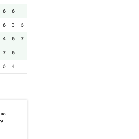
6
6
6
3
6
4
6
7
7
6
6
4
ина
уг