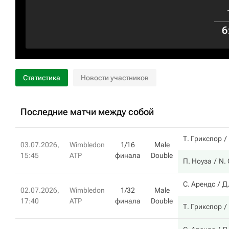
6
Статистика
Новости участников
Последние матчи между собой
Т. Грикспор
03.07.2026,
Wimbledon
1/16
Male
15:45
ATP
финала
Double
П. Ноуза
N. 
С. Арендс
Д
02.07.2026,
Wimbledon
1/32
Male
17:40
ATP
финала
Double
Т. Грикспор