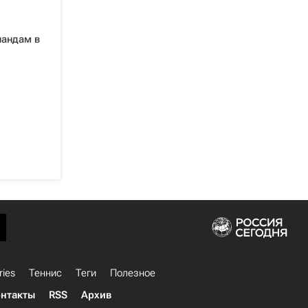
ландам в
ries
Теннис
Теги
Полезное
нтакты
RSS
Архив