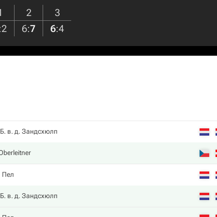
1
2
3
:
2
6
:
7
6
:
4
Б. в. д. Зандсхюлп
Oberleitner
. Пел
Б. в. д. Зандсхюлп