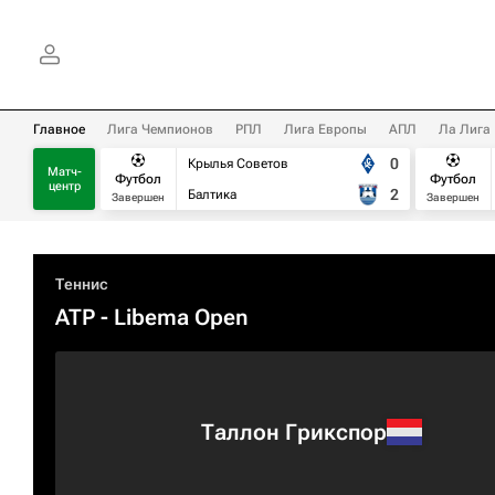
Главное
Лига Чемпионов
РПЛ
Лига Европы
АПЛ
Ла Лига
0
Крылья Советов
Матч-
Футбол
Футбол
центр
2
Балтика
Завершен
Завершен
Теннис
ATP
- Libema Open
Таллон Грикспор