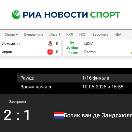
Серия А
Бундеслига
Лига 1
КХЛ
НХЛ
Евролига
НБА
0
Локомотив
ЦСКА
Футбол
0
Акрон
Ростов
1-й тайм
Раунд:
1/16 финала
Время начала:
10.06.2026 в 15:55
Завершен
2
:
1
Ботик ван де Зандсхюл