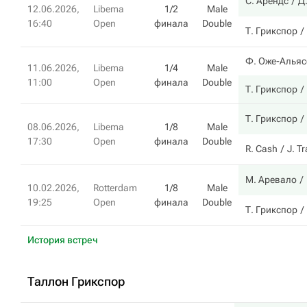
С. Арендс
Д
12.06.2026,
Libema
1/2
Male
16:40
Open
финала
Double
Т. Грикспор
Ф. Оже-Алья
11.06.2026,
Libema
1/4
Male
11:00
Open
финала
Double
Т. Грикспор
Т. Грикспор
08.06.2026,
Libema
1/8
Male
17:30
Open
финала
Double
R. Cash
J. T
М. Аревало
10.02.2026,
Rotterdam
1/8
Male
19:25
Open
финала
Double
Т. Грикспор
История встреч
Таллон Грикспор