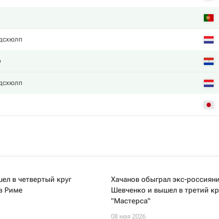
ндсхюлп
о
ндсхюлп
ел в четвертый круг
Хачанов обыграл экс-россиян
в Риме
Шевченко и вышел в третий кр
"Мастерса"
08 мая 2026