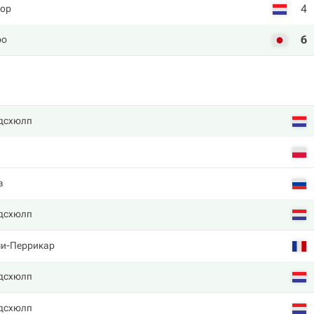
4
пор
6
ро
ндсхюлп
в
ндсхюлп
и-Перрикар
ндсхюлп
ндсхюлп