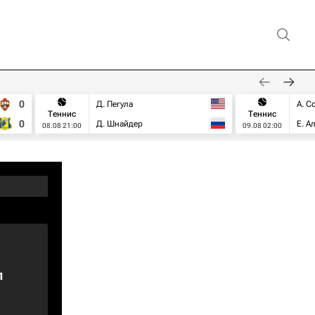
0
Д. Пегула
А. С
Теннис
Теннис
0
Д. Шнайдер
Е. А
08.08 21:00
09.08 02:00
п