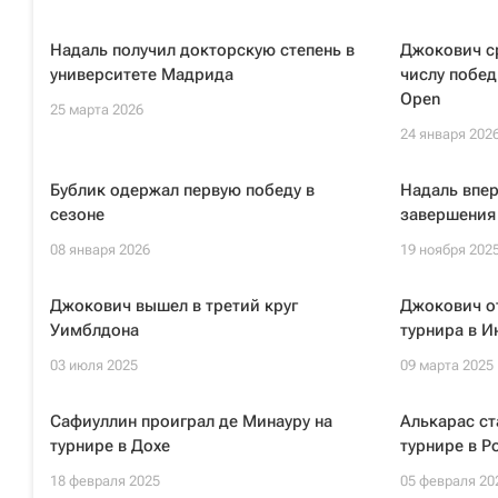
Надаль получил докторскую степень в
Джокович с
университете Мадрида
числу побед
Open
25 марта 2026
24 января 202
Бублик одержал первую победу в
Надаль впер
сезоне
завершения
08 января 2026
19 ноября 202
Джокович вышел в третий круг
Джокович от
Уимблдона
турнира в И
03 июля 2025
09 марта 2025
Сафиуллин проиграл де Минауру на
Алькарас ст
турнире в Дохе
турнире в Р
18 февраля 2025
05 февраля 20