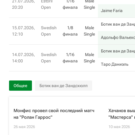
21.07.2026,
Estoril
1/16
Male
20:20
Open
финала
Single
Jaime Faria
Ботик ван де За
15.07.2026,
Swedish
1/8
Male
12:10
Open
финала
Single
Адольфо Вальех
Ботик ван де За
14.07.2026,
Swedish
1/16
Male
14:00
Open
финала
Single
Таро Даниэль
Общее
Ботик ван де Зандсхюлп
Монфис провел свой последний матч
Хачанов выш
на "Ролан Гаррос"
"Мастерса" 
26 мая 2026
10 мая 2026