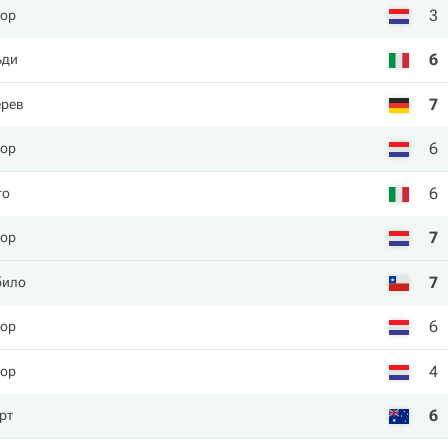
3
пор
6
ьди
7
ерев
6
пор
6
го
7
пор
7
било
6
пор
4
пор
6
рт