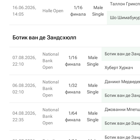
Таллон Грикс
16.06.2026,
1/16
Male
Halle Open
14:05
финала
Single
Шо Шимабуку
Ботик ван де Зандсхюлп
Ботик ван де За
National
07.08.2026,
1/16
Male
Bank
22:10
финала
Single
Open
Хуберт Хуркач
Даниил Медведе
National
06.08.2026,
1/32
Male
Bank
02:10
финала
Single
Open
Ботик ван де За
Джованни Мпетш
National
04.08.2026,
1/64
Male
Bank
22:35
финала
Single
Open
Ботик ван де За
Ботик ван де За