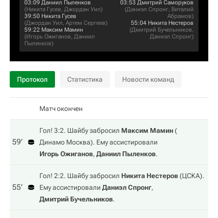
03:09
Даниил Пыленков
03:53
Дмитрий Саморуков
(
Никита Гусев
,
Джордан Уил
)
(
Даниэл Спронг
,
Виталий
39:50
Никита Гусев
Абрамов
)
(
Джордан Уил
,
Артем Сергеев
)
55:04
Никита Нестеров
59:22
Максим Мамин
(
Дмитрий Бучельников
,
(
Игорь Ожиганов
,
Даниил
Даниэл Спронг
)
Пыленков
)
Протокол
Статистика
Новости команд
Матч окончен
Гол! 3:2. Шайбу забросил
Максим Мамин
(
59‎’‎
Динамо Москва
). Ему ассистировали
Игорь Ожиганов
,
Даниил Пыленков
.
Гол! 2:2. Шайбу забросил
Никита Нестеров
(
ЦСКА
).
55‎’‎
Ему ассистировали
Даниэл Спронг
,
Дмитрий Бучельников
.