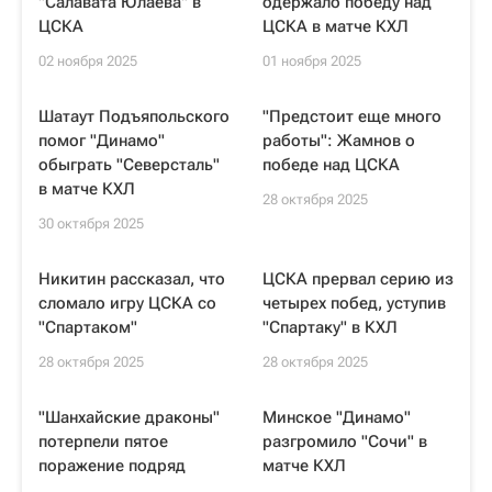
"Салавата Юлаева" в
одержало победу над
ЦСКА
ЦСКА в матче КХЛ
02 ноября 2025
01 ноября 2025
Шатаут Подъяпольского
"Предстоит еще много
помог "Динамо"
работы": Жамнов о
обыграть "Северсталь"
победе над ЦСКА
в матче КХЛ
28 октября 2025
30 октября 2025
Никитин рассказал, что
ЦСКА прервал серию из
сломало игру ЦСКА со
четырех побед, уступив
"Спартаком"
"Спартаку" в КХЛ
28 октября 2025
28 октября 2025
"Шанхайские драконы"
Минское "Динамо"
потерпели пятое
разгромило "Сочи" в
поражение подряд
матче КХЛ