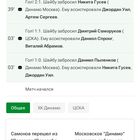
Гол! 2:1. Шайбу забросил
Никита Гусев
(
39‎’‎
Динамо Москва
). Ему ассистировали
Джордан Уил
,
Артем Сергеев
.
Гол! 1:1. Шайбу забросил
Дмитрий Саморуков
(
03‎’‎
ЦСКА
). Ему ассистировали
Даниэл Спронг
,
Виталий Абрамов
.
Гол! 1:0. Шайбу забросил
Даниил Пыленков
(
03‎’‎
Динамо Москва
). Ему ассистировали
Никита Гусев
,
Джордан Уил
.
Матч начался
Общее
ХК Динамо
ЦСКА
Самонов перешел из
Московское "Динамо"