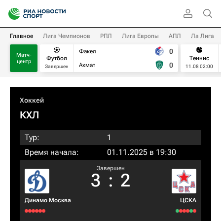
Главное
Лига Чемпионов
РПЛ
Лига Европы
АПЛ
Ла Лига
0
Факел
Матч-
Футбол
Теннис
центр
0
Ахмат
Завершен
11.08 02:00
Хоккей
КХЛ
Тур:
1
Время начала:
01.11.2025 в 19:30
Завершен
3
:
2
Динамо Москва
ЦСКА