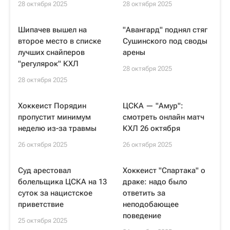
28 октября 2025
28 октября 2025
Шипачев вышел на
"Авангард" поднял стяг
второе место в списке
Сушинского под своды
лучших снайперов
арены
"регулярок" КХЛ
28 октября 2025
28 октября 2025
Хоккеист Порядин
ЦСКА — "Амур":
пропустит минимум
смотреть онлайн матч
неделю из-за травмы
КХЛ 26 октября
26 октября 2025
26 октября 2025
Суд арестовал
Хоккеист "Спартака" о
болельщика ЦСКА на 13
драке: надо было
суток за нацистское
ответить за
приветствие
неподобающее
поведение
25 октября 2025