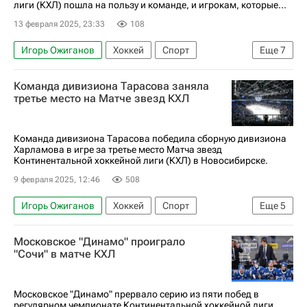
лиги (КХЛ) пошла на пользу и команде, и игрокам, которые...
13 февраля 2025, 23:33
108
Игорь Ожиганов
Хоккей
Спорт
Еще
7
Новосибирск
Никита Гусев
Команда дивизиона Тарасова заняла
Владислав Подъяпольский
третье место на Матче звезд КХЛ
ХК Динамо (Москва)
СКА (Санкт-Петербург)
ХК Спартак (Москва)
КХЛ 2025-2026
Команда дивизиона Тарасова победила сборную дивизиона
Харламова в игре за третье место Матча звезд
Континентальной хоккейной лиги (КХЛ) в Новосибирске.
9 февраля 2025, 12:46
508
Игорь Ожиганов
Хоккей
Спорт
Еще
5
Новосибирск
Никита Гусев
Московское "Динамо" проиграло
Вадим Шипачев
Трактор
Матч звезд КХЛ
"Сочи" в матче КХЛ
Московское "Динамо" прервало серию из пяти побед в
регулярном чемпионате Континентальной хоккейной лиги