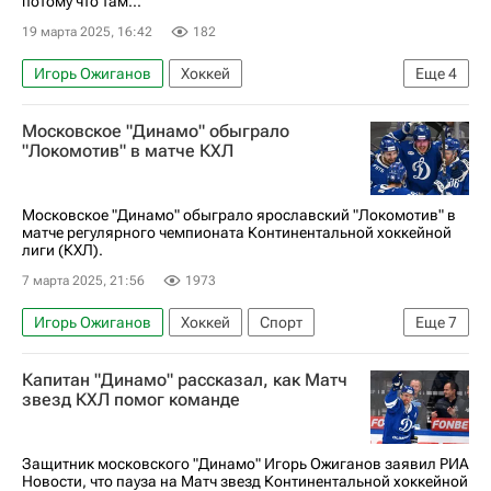
потому что там...
19 марта 2025, 16:42
182
Игорь Ожиганов
Хоккей
Еще
4
ХК Динамо (Москва)
Тампа-Бэй Лайтнинг
Московское "Динамо" обыграло
Национальная хоккейная лига (НХЛ)
"Локомотив" в матче КХЛ
КХЛ 2025-2026
Московское "Динамо" обыграло ярославский "Локомотив" в
матче регулярного чемпионата Континентальной хоккейной
лиги (КХЛ).
7 марта 2025, 21:56
1973
Игорь Ожиганов
Хоккей
Спорт
Еще
7
Москва
Павел Кудрявцев
Артём Михеев
Капитан "Динамо" рассказал, как Матч
Анонсы и трансляции матчей
звезд КХЛ помог команде
ХК Динамо (Москва)
Локомотив (Ярославль)
КХЛ 2025-2026
Защитник московского "Динамо" Игорь Ожиганов заявил РИА
Новости, что пауза на Матч звезд Континентальной хоккейной