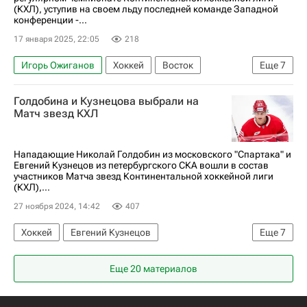
(КХЛ), уступив на своем льду последней команде Западной
конференции -...
17 января 2025, 22:05
218
Игорь Ожиганов
Хоккей
Восток
Еще
7
Москва
Спорт
Артём Волков
Голдобина и Кузнецова выбрали на
Александр Кадейкин
ХК Динамо (Москва)
Матч звезд КХЛ
Трактор
КХЛ 2025-2026
Нападающие Николай Голдобин из московского "Спартака" и
Евгений Кузнецов из петербургского СКА вошли в состав
участников Матча звезд Континентальной хоккейной лиги
(КХЛ),...
27 ноября 2024, 14:42
407
Хоккей
Евгений Кузнецов
Еще
7
Николай Голдобин
Даниил Исаев
Еще 20 материалов
ХК Динамо (Москва)
ХК Спартак (Москва)
СКА (Санкт-Петербург)
Спорт