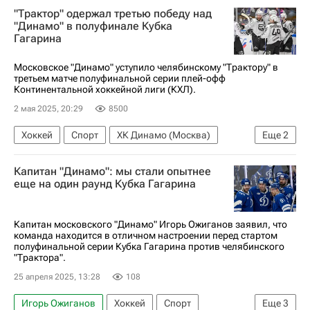
"Трактор" одержал третью победу над
Кубок Гагарина
КХЛ 2025-2026
"Динамо" в полуфинале Кубка
Гагарина
Московское "Динамо" уступило челябинскому "Трактору" в
третьем матче полуфинальной серии плей-офф
Континентальной хоккейной лиги (КХЛ).
2 мая 2025, 20:29
8500
Хоккей
Спорт
ХК Динамо (Москва)
Еще
2
Трактор
КХЛ 2025-2026
Капитан "Динамо": мы стали опытнее
еще на один раунд Кубка Гагарина
Капитан московского "Динамо" Игорь Ожиганов заявил, что
команда находится в отличном настроении перед стартом
полуфинальной серии Кубка Гагарина против челябинского
"Трактора".
25 апреля 2025, 13:28
108
Игорь Ожиганов
Хоккей
Спорт
Еще
3