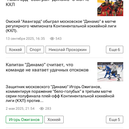
Торпедо
КХЛ 2025-2026
КХЛ
Омский "Авангард" обыграл московское "Динамо" в матче
регулярного чемпионата Континентальной хоккейной лиги
(КХЛ).
13 сентября 2025, 16:35
543
Хоккей
Спорт
Николай Прохоркин
Еще
6
Дамир Шарипзянов
Дмитрий Рашевский
Капитан "Динамо" считает, что
ХК Динамо (Москва)
Авангард
Барыс
команде не хватает удачных отскоков
КХЛ 2025-2026
Защитник московского "Динамо" Игорь Ожиганов,
комментируя поражение "бело-голубых" в третьем матче
серии полуфинала плей-офф Континентальной хоккейной
лиги (КХЛ) против...
2 мая 2025, 21:54
283
Игорь Ожиганов
Хоккей
Еще
5
Олимпийские игры
Москва
Трактор