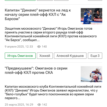
ХК Динамо (Москва)
КХЛ 2025-2026
Капитан "Динамо" вернется на лед к
Кубок Гагарина
началу серии плей-офф КХЛ с "Ак
Барсом"
Защитник московского "Динамо" Игорь Ожиганов готов
принять участие в серии второго раунда плей-офф
Континентальной хоккейной лиги (КХЛ) против казанского
"Ак Барса", сообщил...
9 апреля 2025, 12:33
140
Игорь Ожиганов
Хоккей
Алексей Кудашов
Еще
3
Кирилл Готовец
Ак Барс
КХЛ 2025-2026
"Предвкушаем": Ожиганов о серии
плей-офф КХЛ против СКА
Капитан московского клуба Континентальной хоккейной лиги
(КХЛ) "Динамо" Игорь Ожиганов заявил журналистам, что у
"бело-голубых" будет много поклонников во время серии
первого...
25 марта 2025, 16:29
142