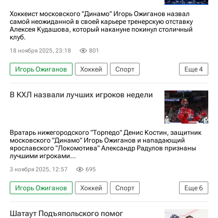
Хоккеист московского "Динамо" Игорь Ожиганов назвал
самой неожиданной в своей карьере тренерскую отставку
Алексея Кудашова, который накануне покинул столичный
клуб.
18 ноября 2025, 23:18
801
Игорь Ожиганов
Хоккей
Спорт
Еще
4
Алексей Кудашов
Никита Гусев
В КХЛ назвали лучших игроков недели
КХЛ 2025-2026
ХК Динамо (Москва)
Вратарь нижегородского "Торпедо" Денис Костин, защитник
московского "Динамо" Игорь Ожиганов и нападающий
ярославского "Локомотива" Александр Радулов признаны
лучшими игроками...
3 ноября 2025, 12:57
695
Игорь Ожиганов
Хоккей
Спорт
Еще
6
Денис Костин
Александр Радулов
Шатаут Подъяпольского помог
Торпедо
ХК Динамо (Москва)