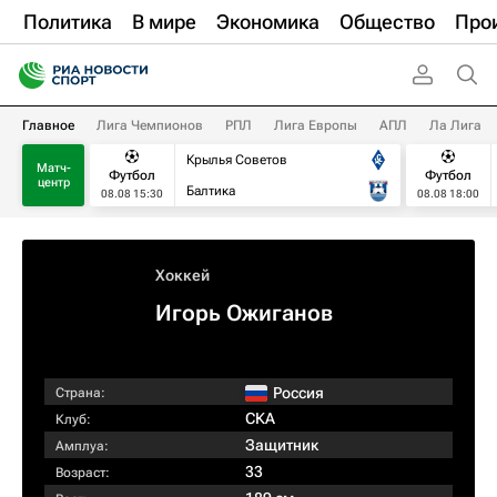
Политика
В мире
Экономика
Общество
Про
Главное
Лига Чемпионов
РПЛ
Лига Европы
АПЛ
Ла Лига
Крылья Советов
Матч-
Футбол
Футбол
центр
Балтика
08.08 15:30
08.08 18:00
Хоккей
Игорь Ожиганов
Россия
Страна:
СКА
Клуб:
Защитник
Амплуа:
33
Возраст: