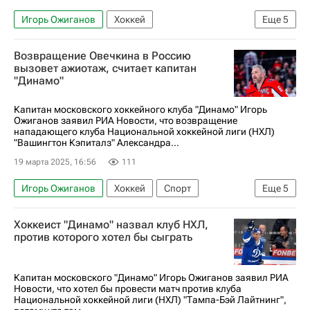
Игорь Ожиганов
Хоккей
Еще
5
ХК Динамо (Москва)
СКА (Санкт-Петербург)
Возвращение Овечкина в Россию
Капитан
КХЛ 2025-2026
Спорт
вызовет ажиотаж, считает капитан
"Динамо"
Капитан московского хоккейного клуба "Динамо" Игорь
Ожиганов заявил РИА Новости, что возвращение
нападающего клуба Национальной хоккейной лиги (НХЛ)
"Вашингтон Кэпиталз" Александра...
19 марта 2025, 16:56
111
Игорь Ожиганов
Хоккей
Спорт
Еще
5
Александр Овечкин
Уэйн Гретцки
Хоккеист "Динамо" назвал клуб НХЛ,
Вашингтон Кэпиталз
ХК Динамо (Москва)
против которого хотел бы сыграть
Национальная хоккейная лига (НХЛ)
Капитан московского "Динамо" Игорь Ожиганов заявил РИА
Новости, что хотел бы провести матч против клуба
Национальной хоккейной лиги (НХЛ) "Тампа-Бэй Лайтнинг",