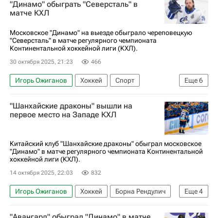
"Динамо" обыграть "Северсталь" в
матче КХЛ
Локомотив (Ярославль)
КХЛ 2025-2026
Московское "Динамо" на выезде обыграло череповецкую
"Северсталь" в матче регулярного чемпионата
Континентальной хоккейной лиги (КХЛ).
30 октября 2025, 21:23
466
Игорь Ожиганов
Хоккей
Спорт
Еще
6
Артём Швец-Роговой
"Шанхайские драконы" вышли на
Владислав Подъяпольский
первое место на Западе КХЛ
ХК Динамо (Москва)
Северсталь
ЦСКА
КХЛ 2025-2026
Китайский клуб "Шанхайские драконы" обыграл московское
"Динамо" в матче регулярного чемпионата Континентальной
хоккейной лиги (КХЛ).
14 октября 2025, 22:03
832
Игорь Ожиганов
Хоккей
Борна Рендулич
Еще
4
Седрик Пакетт
ХК Динамо (Москва)
"Авангард" обыграл "Динамо" в матче