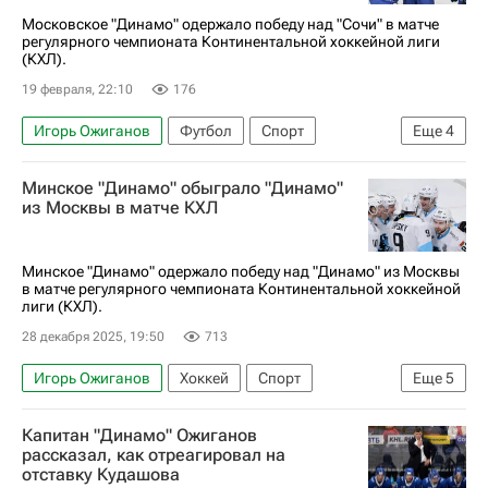
Московское "Динамо" одержало победу над "Сочи" в матче
регулярного чемпионата Континентальной хоккейной лиги
(КХЛ).
19 февраля, 22:10
176
Игорь Ожиганов
Футбол
Спорт
Еще
4
Макс Комтуа
Даниил Пыленков
Минское "Динамо" обыграло "Динамо"
ХК Динамо (Москва)
ХК Сочи
из Москвы в матче КХЛ
Минское "Динамо" одержало победу над "Динамо" из Москвы
в матче регулярного чемпионата Континентальной хоккейной
лиги (КХЛ).
28 декабря 2025, 19:50
713
Игорь Ожиганов
Хоккей
Спорт
Еще
5
Вадим Шипачев
Динамо (Минск)
Капитан "Динамо" Ожиганов
КХЛ 2025-2026
ХК Динамо (Москва)
рассказал, как отреагировал на
отставку Кудашова
Дмитрий Квартальнов