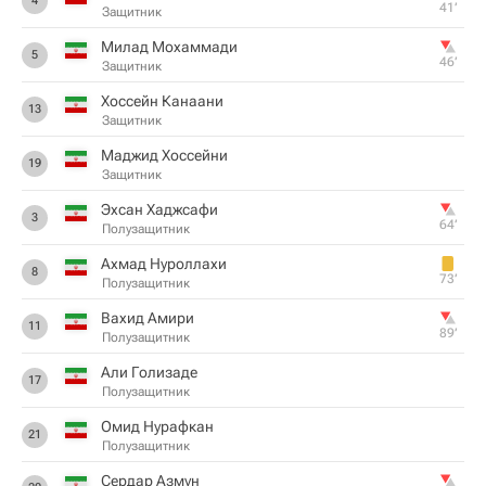
4
41‎’‎
Защитник
Милад Мохаммади
5
46‎’‎
Защитник
Хоссейн Канаани
13
Защитник
Маджид Хоссейни
19
Защитник
Эхсан Хаджсафи
3
64‎’‎
Полузащитник
Ахмад Нуроллахи
8
73‎’‎
Полузащитник
Вахид Амири
11
89‎’‎
Полузащитник
Али Голизаде
17
Полузащитник
Омид Нурафкан
21
Полузащитник
Сердар Азмун