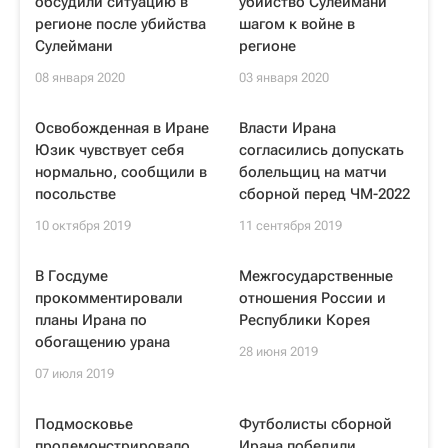
обсудили ситуацию в
убийство Сулеймани
регионе после убийства
шагом к войне в
Сулеймани
регионе
08 января 2020
03 января 2020
Освобожденная в Иране
Власти Ирана
Юзик чувствует себя
согласились допускать
нормально, сообщили в
болельщиц на матчи
посольстве
сборной перед ЧМ-2022
10 октября 2019
11 сентября 2019
В Госдуме
Межгосударственные
прокомментировали
отношения России и
планы Ирана по
Республики Корея
обогащению урана
28 июня 2019
07 июля 2019
Подмосковье
Футболисты сборной
продемонстрировало
Ирана победили