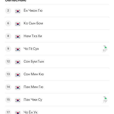
Ён Чжон Гю
2
Ко Сын Бом
6
Нам Тхэ Хи
8
Чо Гё Сун
9
67‎’‎
Сон Бум Гын
12
Сон Мин Кю
13
Пак Мин Гю
14
Пак Чжи Су
15
79‎’‎
Чо Ён Ук
17