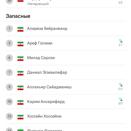
20
88‎’‎
Нападающий
Запасные
Алиреза Бейранванд
1
Ареф Голами
2
41‎’‎
Милад Сарлак
6
Даниал Эсмаилифар
7
Аллахьяр Сайадманеш
9
64‎’‎
Карим Ансарифард
10
89‎’‎
Хоссейн Хоссейни
12
Фаршад Фараджи
14