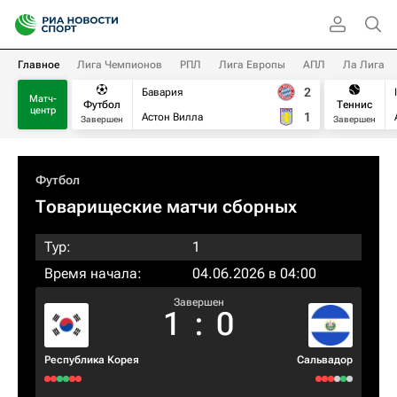
Главное
Лига Чемпионов
РПЛ
Лига Европы
АПЛ
Ла Лига
2
Бавария
Матч-
Футбол
Теннис
центр
1
Астон Вилла
Завершен
Завершен
Футбол
Товарищеские матчи сборных
Тур:
1
Время начала:
04.06.2026 в 04:00
Завершен
1
:
0
Республика Корея
Сальвадор