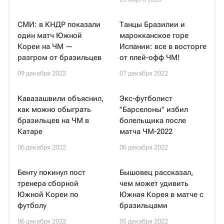
СМИ: в КНДР показали
Танцы Бразилии и
один матч Южной
марокканское горе
Кореи на ЧМ —
Испании: все в восторге
разгром от бразильцев
от плей-офф ЧМ!
09 декабря 2022
07 декабря 2022
Кавазашвили объяснил,
Экс-футболист
как можно обыграть
"Барселоны" избил
бразильцев на ЧМ в
болельщика после
Катаре
матча ЧМ-2022
06 декабря 2022
06 декабря 2022
Бенту покинул пост
Бышовец рассказал,
тренера сборной
чем может удивить
Южной Кореи по
Южная Корея в матче с
футболу
бразильцами
06 декабря 2022
05 декабря 2022