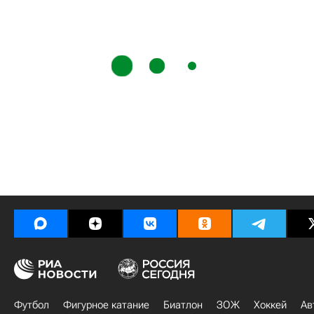
Футбол
Фигурное катание
Биатлон
ЗОЖ
Хоккей
Ав