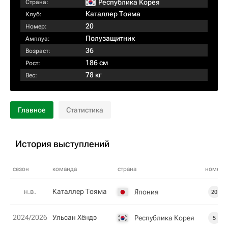
Республика Корея
Страна:
Каталлер Тояма
Клуб:
20
Номер:
Полузащитник
Амплуа:
36
Возраст:
186 см
Рост:
78 кг
Вес:
Главное
Статистика
История выступлений
сезон
команда
страна
номер
н.в.
Каталлер Тояма
Япония
20
2024/2026
Ульсан Хёндэ
Республика Корея
5