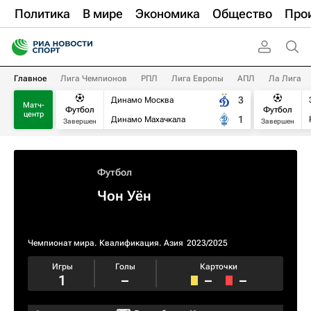
Политика
В мире
Экономика
Общество
Про
Главное
Лига Чемпионов
РПЛ
Лига Европы
АПЛ
Ла Лига
3
Динамо Москва
Матч-
Футбол
Футбол
центр
1
Динамо Махачкала
Завершен
Завершен
Футбол
Чон Уён
Чемпионат мира. Квалификация. Азия
2023/2025
Игры
Голы
Карточки
1
–
–
–