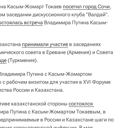
тана Касым-Жомарт Токаев
посетил город Сочи
,
ом заседании дискуссионного клуба "Валдай".
остоялась встреча
Владимира Путина Касым-
азахстана
принимали участие
в заседаниях
ического совета в Ереване (Армения) и Совета
аде
(Туркмения).
Владимира Путина с Касым-Жомартом
с рабочим визитом для участия в XVI Форуме
ства России и Казахстана.
ативе казахстанской стороны
состоялся 
ира Путина с Касым-Жомартом Токаевым, в
редпринимаемые в России и Казахстане шаги по
ения коронавирусной инфекции. В мае