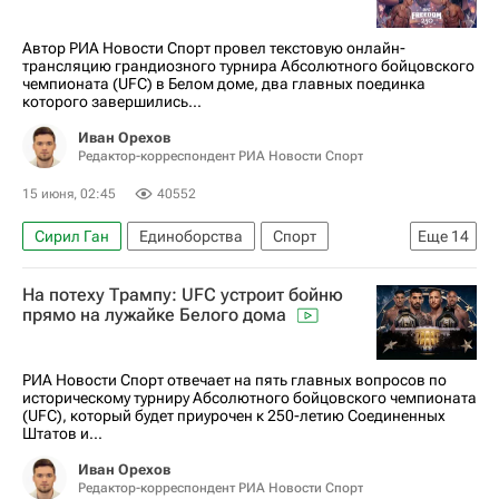
Автор РИА Новости Спорт провел текстовую онлайн-
трансляцию грандиозного турнира Абсолютного бойцовского
чемпионата (UFC) в Белом доме, два главных поединка
которого завершились...
Иван Орехов
Редактор-корреспондент РИА Новости Спорт
15 июня, 02:45
40552
Сирил Ган
Единоборства
Спорт
Еще
14
Спорт — видео
Авторы РИА Новости Спорт
На потеху Трампу: UFC устроит бойню
Материалы РИА Спорт
UFC
прямо на лужайке Белого дома
ММА (Смешанные единоборства)
Майкл Чендлер
Диего Лопес (ММА)
РИА Новости Спорт отвечает на пять главных вопросов по
историческому турниру Абсолютного бойцовского чемпионата
Илия Топурия
Джастин Гэтжи
(UFC), который будет приурочен к 250-летию Соединенных
Штатов и...
Шон О’Мэлли
Алекс Перейра (боец)
Иван Орехов
Деррик Льюис
Дэйна Уайт
Редактор-корреспондент РИА Новости Спорт