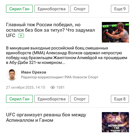
Сирил Ган
Единоборства
Спорт
Еще
9
ММА (Смешанные единоборства)
UFC
Главный тяж России победил, но
Авторы РИА Новости Спорт
остался без боя за титул? Что задумал
UFC
Материалы РИА Спорт
Спорт — видео
Александр Волков (боец)
Дэйна Уайт
В минувшие выходные российский боец смешанных
единоборств (ММА) Александр Волков одержал непростую
Джо Роган
Алекс Перейра (боец)
победу над бразильцем Жаилтоном Алмейдой на прошедшем
в Абу-Даби 321-м номерном...
Иван Орехов
Редактор-корреспондент РИА Новости Спорт
27 октября 2025, 14:15
1581
Сирил Ган
Единоборства
Спорт
Еще
8
ММА (Смешанные единоборства)
UFC
UFC организует реванш боя между
Авторы РИА Новости Спорт
Аспиналлом и Ганом
Материалы РИА Спорт
Спорт — видео