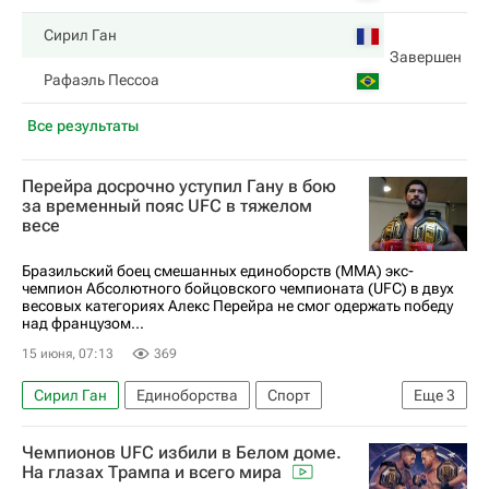
Сирил Ган
Завершен
Рафаэль Пессоа
Все результаты
Перейра досрочно уступил Гану в бою
за временный пояс UFC в тяжелом
весе
Бразильский боец смешанных единоборств (ММА) экс-
чемпион Абсолютного бойцовского чемпионата (UFC) в двух
весовых категориях Алекс Перейра не смог одержать победу
над французом...
15 июня, 07:13
369
Сирил Ган
Единоборства
Спорт
Еще
3
ММА (Смешанные единоборства)
Чемпионов UFC избили в Белом доме.
Алекс Перейра (боец)
UFC
На глазах Трампа и всего мира