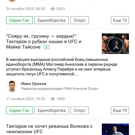
Хабиб Нурмагомедов
Мераб Двалишвили
24 октября 2025, 08:00
5433
Петр Ян
Сирил Ган
Единоборства
Спорт
Еще
15
Авторы РИА Новости Спорт
Спорт — видео
"Сожру их, грузину — кирдык!"
Материалы РИА Спорт
Тактаров о рубках наших в UFC и
Майке Тайсоне
ММА (Смешанные единоборства)
UFC
Вирна Яндироба
Том Аспинэлл
В минувшие выходные российский боец смешанных
единоборств (ММА) Магомед Анкалаев в первом раунде
Александр Волков (боец)
уступил бразильцу Алексу Перейре и не смог впервые
защитить титул UFC в полутяжелой...
Умар Нурмагомедов
Жаилтон Алмейда
Иван Орехов
Азамат Мурзаканов
Александр Ракич
Редактор-корреспондент РИА Новости Спорт
Икрам Алискеров
11 октября 2025, 10:55
1890
Анонсы и трансляции матчей
Ставки
Сирил Ган
Единоборства
Спорт
Еще
19
Авторы РИА Новости Спорт
Спорт — видео
Тактаров не хочет реванша Волкова с
Интервью РИА Спорт
чемпионом UFC