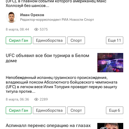
(UFC), в главном событии которого американец Макс
Холлоэуй без шансов...
Иван Орехов
Редактор-корреспондент РИА Новости Спорт
8 марта, 08:44
5375
Сирил Ган
Единоборства
Спорт
Еще
11
Спорт — видео
Авторы РИА Новости Спорт
UFC объявил все бои турнира в Белом
Материалы РИА Спорт
UFC
доме
ММА (Смешанные единоборства)
Илия Топурия
Джастин Гэтжи
Непобежденный испанец грузинского происхождения,
владеющий поясом Абсолютного бойцовского чемпионата
Алекс Перейра (боец)
Чарльз Оливейра
(UFC) в легком весе Илия Топурия проведет первую защиту
титула против...
Макс Холлоуэй
Коди Гарбрандт
8 марта, 06:36
2289
Сирил Ган
Единоборства
Спорт
Еще
6
Дональд Трамп
Илия Топурия
UFC
Аспиналл перенес операцию на глазах
ММА (Смешанные единоборства)