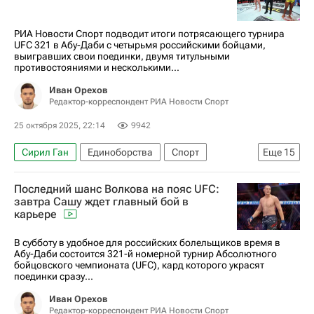
РИА Новости Спорт подводит итоги потрясающего турнира
UFC 321 в Абу-Даби с четырьмя российскими бойцами,
выигравших свои поединки, двумя титульными
противостояниями и несколькими...
Иван Орехов
Редактор-корреспондент РИА Новости Спорт
25 октября 2025, 22:14
9942
Сирил Ган
Единоборства
Спорт
Еще
15
ММА (Смешанные единоборства)
UFC
Последний шанс Волкова на пояс UFC:
Авторы РИА Новости Спорт
завтра Сашу ждет главный бой в
карьере
Материалы РИА Спорт
Спорт — видео
Икрам Алискеров
Жаилтон Алмейда
В субботу в удобное для российских болельщиков время в
Абу-Даби состоится 321-й номерной турнир Абсолютного
Александр Ракич
Маккензи Дерн
бойцовского чемпионата (UFC), кард которого украсят
поединки сразу...
Александр Волков (боец)
Иван Орехов
Азамат Мурзаканов
Умар Нурмагомедов
Редактор-корреспондент РИА Новости Спорт