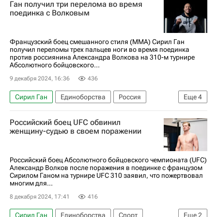
Ган получил три перелома во время
UFC
поединка с Волковым
Французский боец смешанного стиля (MMA) Сирил Ган
получил переломы трех пальцев ноги во время поединка
против россиянина Александра Волкова на 310-м турнире
Абсолютного бойцовского...
9 декабря 2024, 16:36
436
Сирил Ган
Единоборства
Россия
Еще
4
Лас-Вегас
Александр Волков (боец)
Российский боец UFC обвинил
Дэйна Уайт
UFC
женщину-судью в своем поражении
Российский боец Абсолютного бойцовского чемпионата (UFC)
Александр Волков после поражения в поединке с французом
Сирилом Ганом на турнире UFC 310 заявил, что пожертвовал
многим для...
8 декабря 2024, 17:41
416
Сирил Ган
Единоборства
Спорт
Еще
2