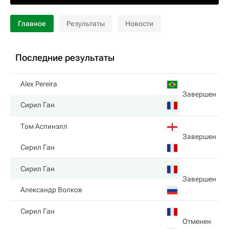
Главное
Результаты
Новости
Последние результаты
Alex Pereira
Завершен
Сирил Ган
Том Аспинэлл
Завершен
Сирил Ган
Сирил Ган
Завершен
Александр Волков
Сирил Ган
Отменен