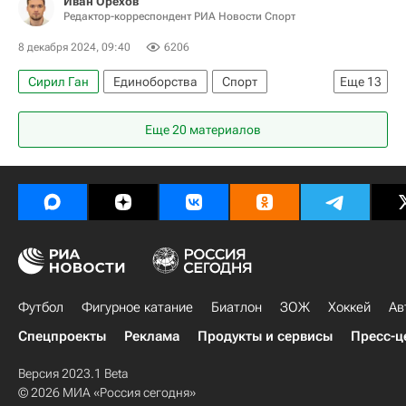
Иван Орехов
Редактор-корреспондент РИА Новости Спорт
8 декабря 2024, 09:40
6206
Сирил Ган
Единоборства
Спорт
Еще
13
Спорт — видео
Авторы РИА Новости Спорт
Еще 20 материалов
Материалы РИА Спорт
ММА (Смешанные единоборства)
UFC
Алешандре Пантожа
Александр Волков (боец)
Шавкат Рахмонов
Иэн Мачадо Гэрри
Алджамейн Стерлинг
Мовсар Евлоев
Майкл Кьеза
Крис Уайдман (боец)
Футбол
Фигурное катание
Биатлон
ЗОЖ
Хоккей
Ав
Спецпроекты
Реклама
Продукты и сервисы
Пресс-ц
Версия 2023.1 Beta
© 2026 МИА «Россия сегодня»