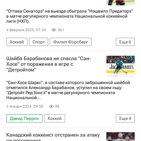
"Оттава Сенаторз" на выезде обыграла "Нэшвилл Предаторз"
в матче регулярного чемпионата Национальной хоккейной
лиги (НХЛ).
4 февраля 2025, 07:34
361
Хоккей
Спорт
Филип Форсберг
Еще
6
Адам Годетт
Джонатан Маршессо
Шайба Барабанова не спасла "Сан-
Оттава Сенаторз
Нэшвилл Предаторз
Хосе" от поражения в игре с
"Детройтом"
Национальная хоккейная лига (НХЛ)
Артем Зуб
"Сан-Хосе Шаркс", в составе которого заброшенной шайбой
отметился Александр Барабанов, уступил на своем льду
"Детройт Ред Уингз" в матче регулярного чемпионата
Национальной...
3 января 2024, 09:50
98
Дэвид Перрон
Хоккей
Еще
4
Александр Барабанов
Фабиан Зеттерлунд
Канадский хоккеист отстранен за атаку
Сан-Хосе Шаркс
Детройт Ред Уингз
на россиянина