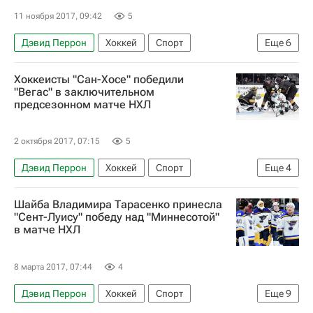
Йоэл Армия
11 ноября 2017, 09:42
5
Дэвид Перрон
Хоккей
Спорт
Еще
6
Национальная хоккейная лига (НХЛ)
Хоккеисты "Сан-Хосе" победили
Вегас Голден Найтс
Виннипег Джетс
"Вегас" в заключительном
предсезонном матче НХЛ
Патрик Лайне
Джеймс Нил
Дмитрий Куликов
2 октября 2017, 07:15
5
Дэвид Перрон
Хоккей
Спорт
Еще
4
Национальная хоккейная лига (НХЛ)
Шайба Владимира Тарасенко принесла
Вегас Голден Найтс
Сан-Хосе Шаркс
"Сент-Луису" победу над "Миннесотой"
в матче НХЛ
Барклай Гудроу
8 марта 2017, 07:44
4
Дэвид Перрон
Хоккей
Спорт
Еще
9