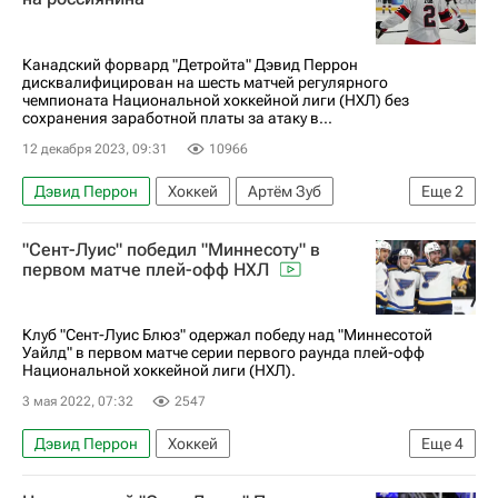
Канадский форвард "Детройта" Дэвид Перрон
дисквалифицирован на шесть матчей регулярного
чемпионата Национальной хоккейной лиги (НХЛ) без
сохранения заработной платы за атаку в...
12 декабря 2023, 09:31
10966
Дэвид Перрон
Хоккей
Артём Зуб
Еще
2
Дилан Ларкин
"Сент-Луис" победил "Миннесоту" в
Национальная хоккейная лига (НХЛ)
первом матче плей-офф НХЛ
Клуб "Сент-Луис Блюз" одержал победу над "Миннесотой
Уайлд" в первом матче серии первого раунда плей-офф
Национальной хоккейной лиги (НХЛ).
3 мая 2022, 07:32
2547
Дэвид Перрон
Хоккей
Еще
4
Национальная хоккейная лига (НХЛ)