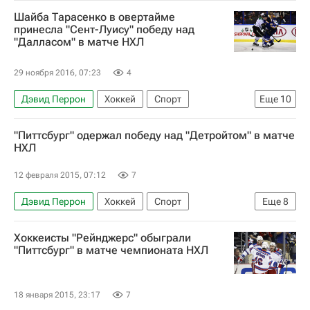
Национальная хоккейная лига (НХЛ)
Шайба Тарасенко в овертайме
Сент-Луис Блюз
Эдмонтон Ойлерз
принесла "Сент-Луису" победу над
"Далласом" в матче НХЛ
Миннесота Уайлд
Колорадо Эвеланш
Каролина Харрикейнз
Нью-Йорк Айлендерс
29 ноября 2016, 07:23
4
Владимир Тарасенко
Микко Койву
Дэвид Перрон
Хоккей
Спорт
Еще
10
Национальная хоккейная лига (НХЛ)
"Питтсбург" одержал победу над "Детройтом" в матче
Сент-Луис Блюз
Калгари Флэймз
НХЛ
Нью-Йорк Айлендерс
Даллас Старз
12 февраля 2015, 07:12
7
Робби Фаббри
Джейми Олексяк
Дэвид Перрон
Хоккей
Спорт
Еще
8
Владимир Тарасенко
Алекс Пьетранджело
Национальная хоккейная лига (НХЛ)
Джейми Бенн
Хоккеисты "Рейнджерс" обыграли
Ванкувер Кэнакс
Чикаго Блэкхокс
"Питтсбург" в матче чемпионата НХЛ
Детройт Ред Уингз
Питтсбург Пингвинз
Ник Спэлинг
Стивен Уайсс
18 января 2015, 23:17
7
Даниэль Седин