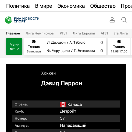
Политика
В мире
Экономика
Общество
Про
Главное
Лига Чемпионов
РПЛ
Лига Европы
АПЛ
Ла Лига
0
Л. Дардери
А. Табило
Матч-
Теннис
Теннис
центр
0
Ф. Черундоло
Т. Этчеверри
Завершен
11.08 17:00
Хоккей
Дэвид Перрон
Канада
Страна:
Детройт
Клуб:
57
Номер:
Нападающий
Амплуа: