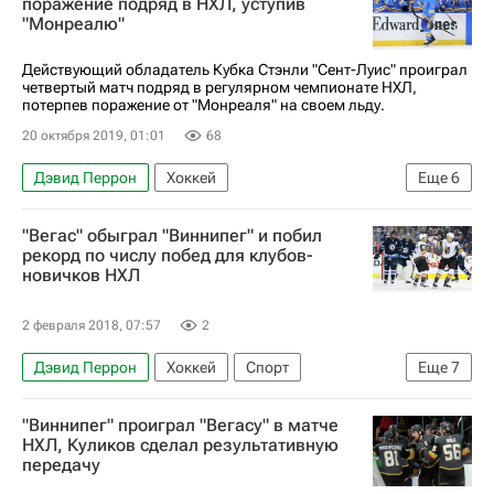
поражение подряд в НХЛ, уступив
"Монреалю"
Действующий обладатель Кубка Стэнли "Сент-Луис" проиграл
четвертый матч подряд в регулярном чемпионате НХЛ,
потерпев поражение от "Монреаля" на своем льду.
20 октября 2019, 01:01
68
Дэвид Перрон
Хоккей
Еще
6
Национальная хоккейная лига (НХЛ)
"Вегас" обыграл "Виннипег" и побил
Сент-Луис Блюз
Монреаль Канадиенс
рекорд по числу побед для клубов-
новичков НХЛ
Джонатан Друэн
Джейден Шварц
Ши Уэбер
2 февраля 2018, 07:57
2
Дэвид Перрон
Хоккей
Спорт
Еще
7
Национальная хоккейная лига (НХЛ)
"Виннипег" проиграл "Вегасу" в матче
Вегас Голден Найтс
Виннипег Джетс
НХЛ, Куликов сделал результативную
передачу
Кайл Коннор
Эрик Хаула
Рейлли Смит