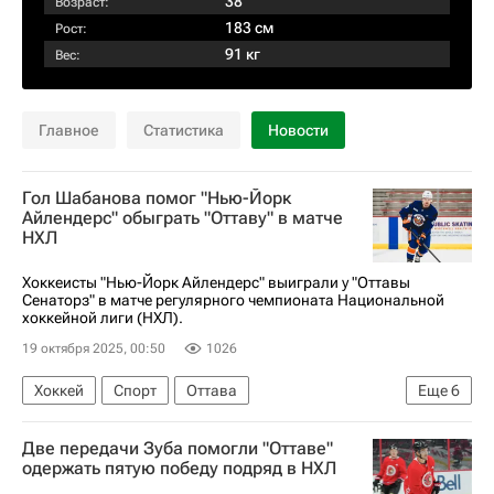
38
Возраст:
183 см
Рост:
91 кг
Вес:
Главное
Статистика
Новости
Гол Шабанова помог "Нью-Йорк
Айлендерс" обыграть "Оттаву" в матче
НХЛ
Хоккеисты "Нью-Йорк Айлендерс" выиграли у "Оттавы
Сенаторз" в матче регулярного чемпионата Национальной
хоккейной лиги (НХЛ).
19 октября 2025, 00:50
1026
Хоккей
Спорт
Оттава
Еще
6
Максим Шабанов
Шейн Пинто
Бо Хорват
Две передачи Зуба помогли "Оттаве"
Оттава Сенаторз
Нью-Йорк Айлендерс
одержать пятую победу подряд в НХЛ
Национальная хоккейная лига (НХЛ)