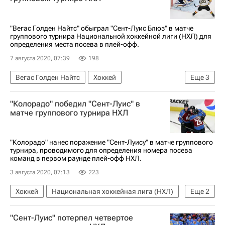
"Вегас Голден Найтс" обыграл "Сент-Луис Блюз" в матче
группового турнира Национальной хоккейной лиги (НХЛ) для
определения места посева в плей-офф.
7 августа 2020, 07:39
198
Вегас Голден Найтс
Хоккей
Еще
3
Национальная хоккейная лига (НХЛ)
"Колорадо" победил "Сент-Луис" в
Сент-Луис Блюз
Даллас Старз
матче группового турнира НХЛ
"Колорадо" нанес поражение "Сент-Луису" в матче группового
турнира, проводимого для определения номера посева
команд в первом раунде плей-офф НХЛ.
3 августа 2020, 07:13
223
Хоккей
Национальная хоккейная лига (НХЛ)
Еще
2
Сент-Луис Блюз
Колорадо Эвеланш
"Сент-Луис" потерпел четвертое