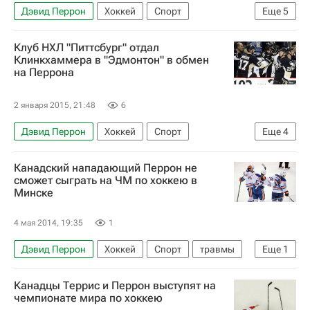
Дэвид Перрон
Хоккей
Спорт
Еще
5
Национальная хоккейная лига (НХЛ)
Клуб НХЛ "Питтсбург" отдал
Нью-Йорк Рейнджерс
Питтсбург Пингвинз
Клинкхаммера в "Эдмонтон" в обмен
на Перрона
Сидни Кросби
Рик Нэш
2 января 2015, 21:48
6
Дэвид Перрон
Хоккей
Спорт
Еще
4
Национальная хоккейная лига (НХЛ)
Канадский нападающий Перрон не
Эдмонтон Ойлерз
Питтсбург Пингвинз
сможет сыграть на ЧМ по хоккею в
Минске
Роберт Клинкхаммер
4 мая 2014, 19:35
1
Дэвид Перрон
Хоккей
Спорт
травмы
Еще
1
Канада
Канадцы Террис и Перрон выступят на
чемпионате мира по хоккею