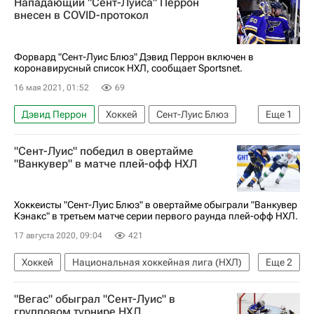
Нападающий "Сент-Луиса" Перрон
Сент-Луис Блюз
Миннесота Уайлд
внесен в COVID-протокол
Спорт — видео
Форвард "Сент-Луис Блюз" Дэвид Перрон включен в
коронавирусный список НХЛ, сообщает Sportsnet.
16 мая 2021, 01:52
69
Дэвид Перрон
Хоккей
Сент-Луис Блюз
Еще
1
Колорадо Эвеланш
"Сент-Луис" победил в овертайме
"Ванкувер" в матче плей-офф НХЛ
Хоккеисты "Сент-Луис Блюз" в овертайме обыграли "Ванкувер
Кэнакс" в третьем матче серии первого раунда плей-офф НХЛ.
17 августа 2020, 09:04
421
Хоккей
Национальная хоккейная лига (НХЛ)
Еще
2
Ванкувер Кэнакс
Сент-Луис Блюз
"Вегас" обыграл "Сент-Луис" в
групповом турнире НХЛ