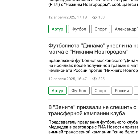
(РПЛ) с "Нижним Новгородом", сообщается в
12 апреля 2025, 17:18
150
Артур
Футбол
Спорт
Александр
Нижний Новгород
Футболиста "Динамо" унесли на н
матча с "Нижним Новгородом"
Бразильский футболист московского "Динам
на носилках после полученной травмы в матч
чемпионата России против "Нижнего Новгор
12 апреля 2025, 16:47
225
Артур
Футбол
Спорт
Россия
Динамо Москва
Нижний Новгород
В "Зените" призвали не спешить с
трансферной кампании клуба
Председатель правления футбольного клуба
Медведев в разговоре с РИА Новости призва
зимней трансферной кампании "сине-бело-г