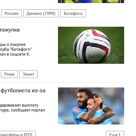
Россия
Данило (1999)
Ботафого
 покупке
ры о покупке
луба "Ботафого"
н в соцсети X.
Рома
Зенит
 футболиста из-за
адерживает выплату
тура, сообщает портал
рансферы в РПЛ
Еще
1