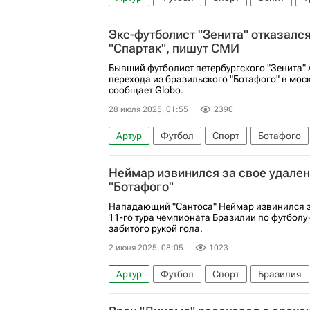
РПЛ 2026-2027 (Чемпионат России по футб
Экс-футболист "Зенита" отказался
"Спартак", пишут СМИ
Бывший футболист петербургского "Зенита" 
перехода из бразильского "Ботафого" в мос
сообщает Globo.
28 июля 2025, 01:55
2390
Артур
Футбол
Спорт
Ботафого
РПЛ 2026-2027 (Чемпионат России по футб
Неймар извинился за свое удален
"Ботафого"
Нападающий "Сантоса" Неймар извинился за
11-го тура чемпионата Бразилии по футболу с
забитого рукой гола.
2 июня 2025, 08:05
1023
Артур
Футбол
Спорт
Бразилия
Зенит