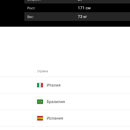
171 см
Рост:
73 кг
Вес:
страна
Италия
Бразилия
Испания