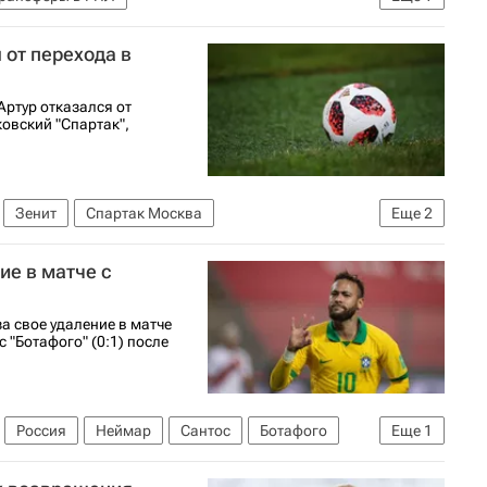
олу)
 от перехода в
Артур отказался от
ковский "Спартак",
Зенит
Спартак Москва
Еще
2
олу)
Трансферы в РПЛ
ие в матче с
 свое удаление в матче
 "Ботафого" (0:1) после
Россия
Неймар
Сантос
Ботафого
Еще
1