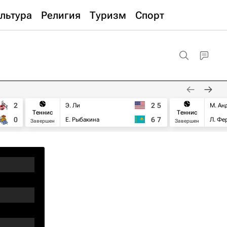
льтура
Религия
Туризм
Спорт
2
2
5
Э. Ли
М. Ан
Теннис
Теннис
0
6
7
Е. Рыбакина
Л. Фе
Завершен
Завершен