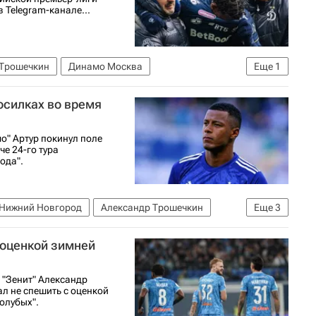
 Telegram-канале...
 Трошечкин
Динамо Москва
Еще
1
осилках во время
о" Артур покинул поле
е 24-го тура
ода".
Нижний Новгород
Александр Трошечкин
Еще
3
Ярослав Гладышев
 оценкой зимней
 "Зенит" Александр
л не спешить с оценкой
олубых".