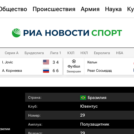
Общество
Происшествия
Армия
Наука
Ку
Серия А
Бундеслига
Лига 1
КХЛ
НХЛ
Евролига
НБА
3
4
I. Jovic
Кельн
Футбол
6
6
А. Корнеева
Реал Сосьедад
Завершен
Бразилия
Страна:
Ювентус
Клуб:
29
Номер:
Полузащитник
Амплуа:
азилии
29
Возраст: