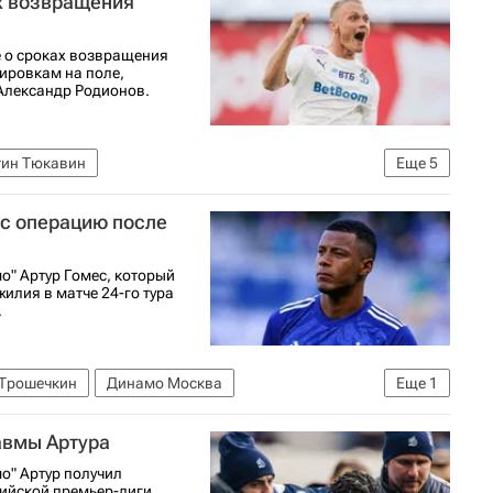
х возвращения
е о сроках возвращения
ировкам на поле,
Александр Родионов.
тин Тюкавин
Еще
5
инамо Москва
Ростов
Нижний Новгород
ес операцию после
олу)
о" Артур Гомес, который
илия в матче 24-го тура
.
 Трошечкин
Динамо Москва
Еще
1
авмы Артура
о" Артур получил
сийской премьер-лиги