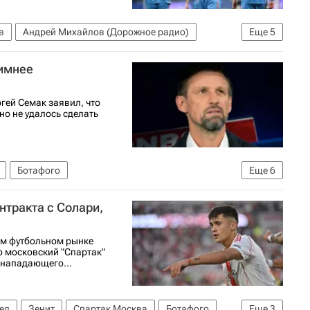
в
Андрей Михайлов (Дорожное радио)
Еще
5
ФК ЦСКА
зимнее
олу)
гей Семак заявил, что
но не удалось сделать
Ботафого
Еще
6
олу)
Зенит
ПФК ЦСКА
Луис Энрике
нтракта с Солари,
м футбольном рынке
о московский "Спартак"
 нападающего...
ел
Зенит
Спартак Москва
Ботафого
Еще
3