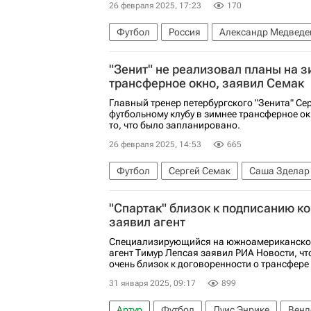
26 февраля 2025, 17:23
170
Футбол
Россия
Александр Медведе
Сергей Семак
Зенит
Ботафого
П
"Зенит" не реализовал планы на 
РПЛ 2026-2027 (Чемпионат России по футб
трансферное окно, заявил Семак
Главный тренер петербургского "Зенита" Сер
футбольному клубу в зимнее трансферное ок
то, что было запланировано.
26 февраля 2025, 14:53
665
Футбол
Сергей Семак
Саша Зделар
РПЛ 2026-2027 (Чемпионат России по футб
"Спартак" близок к подписанию ко
Спорт
Трансферы в РПЛ
заявил агент
Специализирующийся на южноамериканско
агент Тимур Лепсая заявил РИА Новости, чт
очень близок к договоренности о трансфере
31 января 2025, 09:17
899
Артур
Футбол
Луис Энрике
Венд