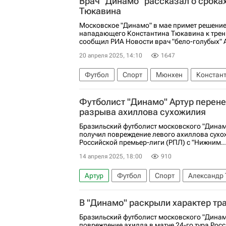
Врач "Динамо" рассказал о срока
Тюкавина
Московское "Динамо" в мае примет решени
нападающего Константина Тюкавина к трен
сообщил РИА Новости врач "бело-голубых" 
20 апреля 2025, 14:10
1647
Футбол
Спорт
Мюнхен
Констан
Андрей Михайлов (Дорожное радио)
Д
Футболист "Динамо" Артур перен
РПЛ 2026-2027 (Чемпионат России по футб
разрыва ахиллова сухожилия
Бразильский футболист московского "Динам
получил повреждение левого ахиллова сухож
Российской премьер-лиги (РПЛ) с "Нижним..
14 апреля 2025, 18:00
910
Артур
Футбол
Спорт
Александр
Нижний Новгород
В "Динамо" раскрыли характер тр
Бразильский футболист московского "Динам
повреждение ахилла в матче 24-го тура Рос