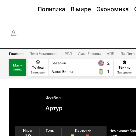
Политика
В мире
Экономика
Главное
Лига Чемпионов
РПЛ
Лига Европы
АПЛ
Ла Лига
2
Бавария
Матч-
Футбол
Теннис
центр
1
Астон Вилла
Завершен
Завершен
Футбол
Артур
Игры
Голы
Карточки
Чемпионат Бр