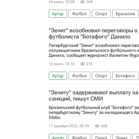
24 июля, 10:08
269
Артур
Футбол
Спорт
Бразилия
"Зенит" возобновил переговоры о
футболиста "Ботафого" Данило
Петербургский "Зенит" возобновил перегово
полузащитника бразильского футбольного к
Данило, сообщает журналист Валентин Фурла
12 июля, 18:16
215
Артур
Футбол
Спорт
Ботафого
"Зениту" задерживают выплату за
санкций, пишут СМИ
Бразильский футбольный клуб "Ботафого" з
петербургскому "Зениту" за нападающего Ар
Globo.
17 декабря 2025, 00:25
600
Артур
Футбол
Спорт
Зенит
Т