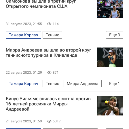
Самсонова вышла в третий круг
Открытого чемпионата США
31 августа 2023, 21:55
114
Тамара Корпач
Теннис
Еще
3
Людмила Самсонова
Мирра Андреева вышла во второй круг
Открытый чемпионат США по теннису (US Open)
теннисного турнира в Кливленде
Янина Викмайер
22 августа 2023, 01:29
871
Тамара Корпач
Теннис
Мирра Андреева
Еще
1
WTA Кливленд
Винус Уильямс снялась с матча против
16-летней россиянки Мирры
Андреевой
21 августа 2023, 01:59
6017