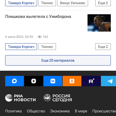
Тамара Корпач
Теннис
Винус Уильямс
Еще
2
Мирра Андреева
WTA Кливленд
Плишкова вылетела с Уимблдона
5 июля 2023, 20:55
162
Тамара Корпач
Теннис
Еще
2
Каролина Плишкова
Юлия Путинцева
Еще
20
материалов
Политика
Общество
Экономика
В мире
Происшеств