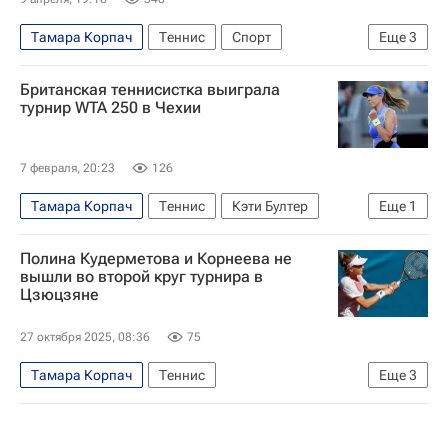
Тамара Корпач
Теннис
Спорт
Еще
3
Людмила Самсонова
Анастасия Потапова
Британская теннисистка выиграла
Женская теннисная ассоциация (WTA)
турнир WTA 250 в Чехии
7 февраля, 20:23
126
Тамара Корпач
Теннис
Кэти Бултер
Еще
1
Женская теннисная ассоциация (WTA)
Полина Кудерметова и Корнеева не
вышли во второй круг турнира в
Цзюцзяне
27 октября 2025, 08:36
75
Тамара Корпач
Теннис
Еще
3
Полина Кудерметова
Алина Корнеева
Спорт