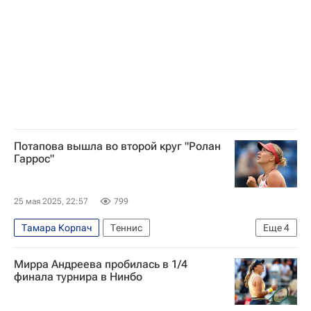
Потапова вышла во второй круг "Ролан
Гаррос"
25 мая 2025, 22:57
799
Тамара Корпач
Теннис
Еще
4
Анастасия Потапова
Жасмин Паолини
Мирра Андреева пробилась в 1/4
Женская теннисная ассоциация (WTA)
финала турнира в Нинбо
Ролан Гаррос