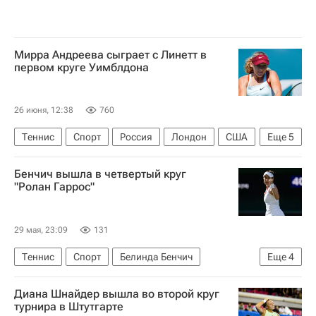
Мирра Андреева сыграет с Линетт в
первом круге Уимблдона
26 июня, 12:38
760
Теннис
Спорт
Россия
Лондон
США
Еще
5
Украина
Мирра Андреева
Магда Линетт
Бенчич вышла в четвертый круг
Арина Соболенко
"Ролан Гаррос"
Женская теннисная ассоциация (WTA)
29 мая, 23:09
131
Теннис
Спорт
Белинда Бенчич
Еще
4
Элина Свитолина
Сорана Кырстя
Диана Шнайдер вышла во второй круг
Ролан Гаррос
Париж
турнира в Штутгарте