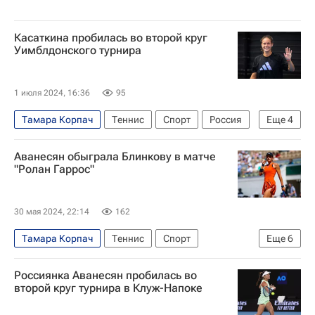
Касаткина пробилась во второй круг
Уимблдонского турнира
1 июля 2024, 16:36
95
Тамара Корпач
Теннис
Спорт
Россия
Еще
4
Лондон
Германия
Дарья Касаткина
Аванесян обыграла Блинкову в матче
Чжан Шуай
"Ролан Гаррос"
30 мая 2024, 22:14
162
Тамара Корпач
Теннис
Спорт
Еще
6
Франция
Париж
Китай
Россиянка Аванесян пробилась во
Анна Блинкова
Элина Аванесян
второй круг турнира в Клуж-Напоке
Ролан Гаррос