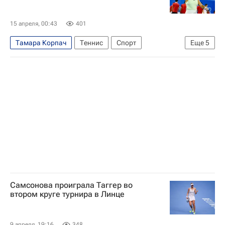
15 апреля, 00:43
401
Тамара Корпач
Теннис
Спорт
Еще
5
Штутгарт
Диана Шнайдер
Женская теннисная ассоциация (WTA)
Елена Рыбакина
Казахстан
Самсонова проиграла Таггер во
втором круге турнира в Линце
9 апреля, 19:16
348