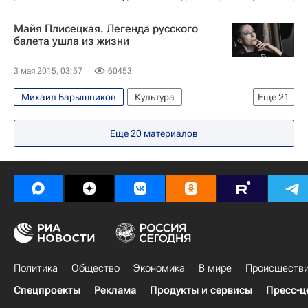
Европа
Латвия
Весь мир
Майя Плисецкая. Легенда русского
Иосиф Бродский
балета ушла из жизни
3 мая 2015, 03:57
60453
Михаил Барышников
Культура
Еще
21
Скончалась балерина Майя Плисецкая
Еще
20
материалов
Испания
Мюнхен
Германия
Бавария
Весь мир
Европа
Владимир Путин
Анастасия Волочкова
Светлана Захарова
Михаил Швыдкой
Родион Щедрин
Майя Плисецкая
Диана Вишнева
Николай Цискаридзе
Владимир Мединский
Политика
Андрис Лиепа
Общество
Дмитрий Медведев
Экономика
В мире
Происшеств
Владимир Урин
Большой театр
Россия
Спецпроекты
Реклама
Продукты и сервисы
Пресс-ц