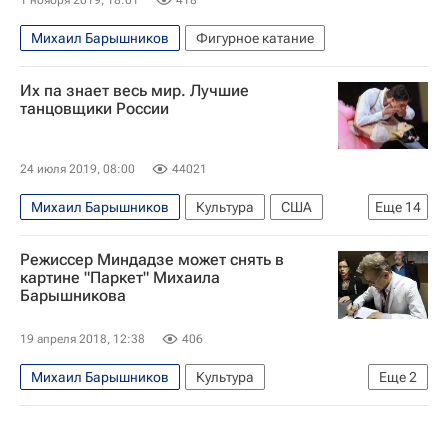
Михаил Барышников
Фигурное катание
Их па знает весь мир. Лучшие
танцовщики России
24 июля 2019, 08:00
44021
Михаил Барышников
Культура
США
Еще
14
Лондон
Америка
Светлана Захарова
Режиссер Миндадзе может снять в
Майя Плисецкая
Диана Вишнева
картине "Паркет" Михаила
Барышникова
Юрий Николаевич Григорович
Михайловский театр
Оскар (премия)
19 апреля 2018, 12:38
406
Мариинский театр
Елизавета II
Михаил Барышников
Культура
Еще
2
Большой театр
Сергей Полунин
Балет
Александр Миндадзе
Россия
Театр