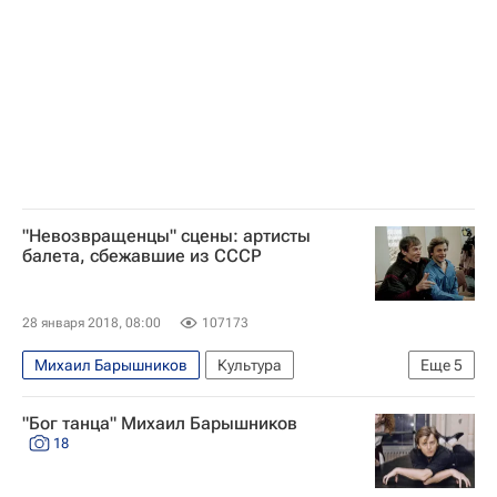
"Невозвращенцы" сцены: артисты
балета, сбежавшие из СССР
28 января 2018, 08:00
107173
Михаил Барышников
Культура
Еще
5
Рудольф Нуреев
Наталья Макарова
"Бог танца" Михаил Барышников
Мариинский театр
Большой театр
18
Американский театр балета