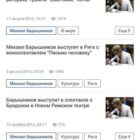
17 августа 2016, 14:27
1519
Михаил Барышников
В мире
Еще
5
Предвыборная гонка в США - 2016
США
Михаил Барышников выступит в Риге с
СССР
Хиллари Клинтон
Дональд Трамп
моноспектаклем "Письмо человеку"
3 августа 2016, 03:23
1943
Михаил Барышников
Культура
Рига
Барышников выступит в спектакле о
Бродском в Новом Рижском театре
15 октября 2015, 04:11
775
Михаил Барышников
Культура
Рига
Еще
4