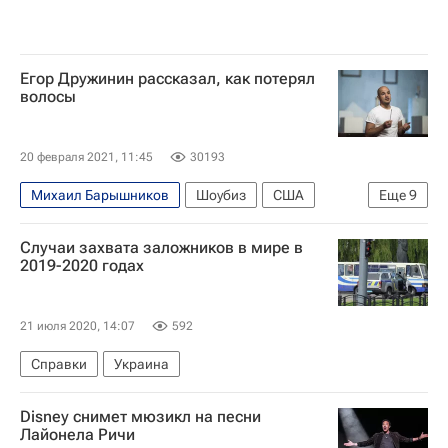
Егор Дружинин рассказал, как потерял
волосы
20 февраля 2021, 11:45
30193
Михаил Барышников
Шоубиз
США
Еще
9
Нью-Йорк (город)
Борис Корчевников
Случаи захвата заложников в мире в
звезды
Егор Дружинин
Знаменитости
2019-2020 годах
Восточная Европа
Стиль жизни
Россия
Новости культуры
21 июля 2020, 14:07
592
Справки
Украина
Disney снимет мюзикл на песни
Лайонела Ричи