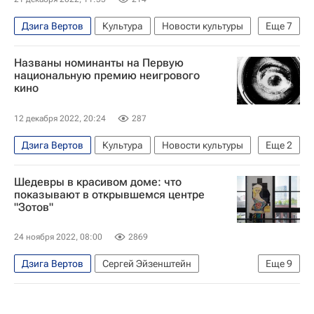
Дзига Вертов
Культура
Новости культуры
Еще
7
Знаменитости
что посмотреть
Названы номинанты на Первую
Гильдия неигрового кино и телевидения
национальную премию неигрового
кино
Москва
Лондон
Лодзь
Кино
12 декабря 2022, 20:24
287
Дзига Вертов
Культура
Новости культуры
Еще
2
Кино
Шедевры в красивом доме: что
Гильдия неигрового кино и телевидения
показывают в открывшемся центре
"Зотов"
24 ноября 2022, 08:00
2869
Дзига Вертов
Сергей Эйзенштейн
Еще
9
Велимир Хлебников
Казимир Малевич
Москва
Василий Кандинский
Культура