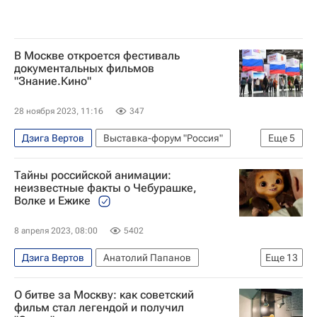
В Москве откроется фестиваль
документальных фильмов
"Знание.Кино"
28 ноября 2023, 11:16
347
Дзига Вертов
Выставка-форум "Россия"
Еще
5
Константин Богомолов
Ольга Свиблова
Тайны российской анимации:
Москва
Культура
Кино
неизвестные факты о Чебурашке,
Волке и Ежике
8 апреля 2023, 08:00
5402
Дзига Вертов
Анатолий Папанов
Еще
13
Владимир Высоцкий (автор песен)
О битве за Москву: как советский
Вячеслав Котеночкин
Константин Бронзит
фильм стал легендой и получил