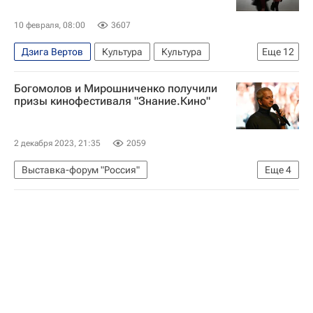
10 февраля, 08:00
3607
Дзига Вертов
Культура
Культура
Еще
12
Культура-Важное
Выставки
Музеи
Богомолов и Мирошниченко получили
что посмотреть
куда сходить
Искусство
призы кинофестиваля "Знание.Кино"
Москва
Китай
Пекин
Виктор Шкловский
Николай I
2 декабря 2023, 21:35
2059
Музей Москвы
Выставка-форум "Россия"
Еще
4
Выставка-форум "Россия"
Константин Богомолов
Россия
Сергей Мирошниченко