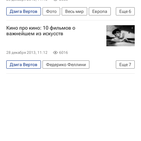
Знаменитости
что посмотреть
Новости культуры
Кино
Дзига Вертов
Фото
Весь мир
Европа
Еще
6
Михаил Ромм
Иван Пырьев
Кино про кино: 10 фильмов о
Григорий Александров
Александр Довженко
важнейшем из искусств
Сергей Эйзенштейн
Россия
28 декабря 2013, 11:12
6016
Дзига Вертов
Федерико Феллини
Еще
7
Джон Малкович
Дэвид Кроненберг
Ларс Фон Триер
Мишель Хазанавичус
Альфред Хичкок
Энтони Хопкинс
Джеймс Франко