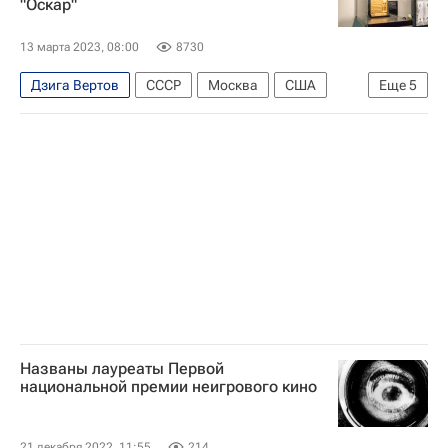
"Оскар"
Оскар (премия)
Армен Джигарханян
Андрей Миронов
Эдуард Успенский
13 марта 2023, 08:00
8730
Хаяо Миядзаки
Знаменитости
Культура
Дзига Вертов
СССР
Москва
США
Еще
5
что посмотреть
Тест
Кино
Майкл Мур
Оскар (премия)
что посмотреть
Культура
Кино
Названы лауреаты Первой
национальной премии неигрового кино
21 декабря 2022, 11:55
214