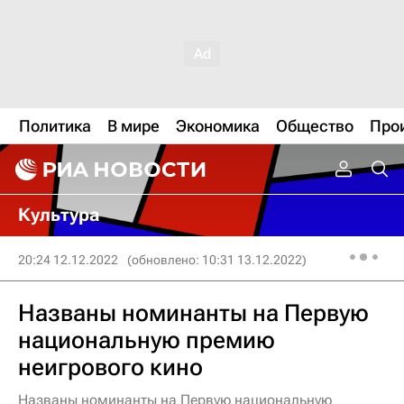
Политика
В мире
Экономика
Общество
Про
Культура
20:24 12.12.2022
(обновлено: 10:31 13.12.2022)
Названы номинанты на Первую
национальную премию
неигрового кино
Названы номинанты на Первую национальную