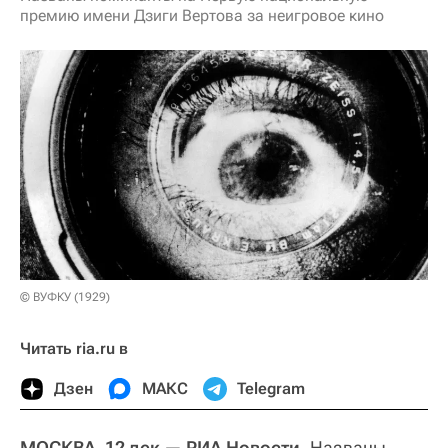
премию имени Дзиги Вертова за неигровое кино
© ВУФКУ (1929)
Читать ria.ru в
Дзен
МАКС
Telegram
МОСКВА, 12 дек — РИА Новости.
Названы