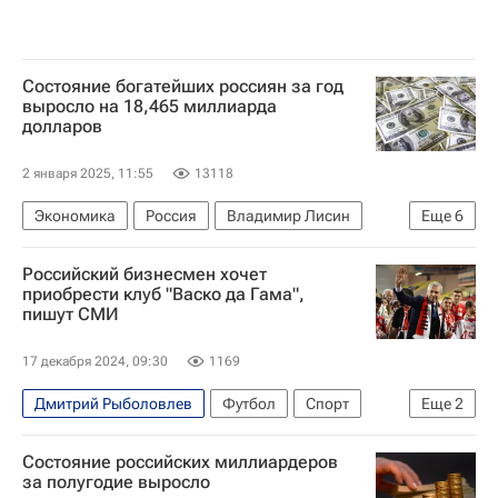
Состояние богатейших россиян за год
выросло на 18,465 миллиарда
долларов
2 января 2025, 11:55
13118
Экономика
Россия
Владимир Лисин
Еще
6
Владимир Потанин
Вагит Алекперов
Российский бизнесмен хочет
Новолипецкий металлургический комбинат
приобрести клуб "Васко да Гама",
пишут СМИ
Норильский никель
ЛУКОЙЛ
Новый год
17 декабря 2024, 09:30
1169
Дмитрий Рыболовлев
Футбол
Спорт
Еще
2
Васко да Гама
Монако
Состояние российских миллиардеров
за полугодие выросло