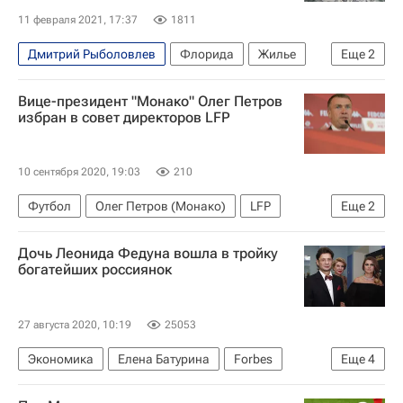
11 февраля 2021, 17:37
1811
Дмитрий Рыболовлев
Флорида
Жилье
Еще
2
США
Дональд Трамп
Вице-президент "Монако" Олег Петров
избран в совет директоров LFP
10 сентября 2020, 19:03
210
Футбол
Олег Петров (Монако)
LFP
Еще
2
Чемпионат Франции по футболу (Лига 1)
Дочь Леонида Федуна вошла в тройку
Монако
богатейших россиянок
27 августа 2020, 10:19
25053
Экономика
Елена Батурина
Forbes
Еще
4
Елена Рыболовлева
Леонид Федун