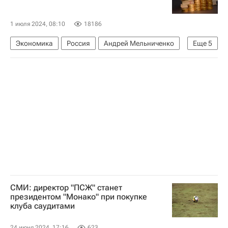
1 июля 2024, 08:10
18186
Экономика
Россия
Андрей Мельниченко
Еще
5
Владимир Потанин
Вагит Алекперов
Новатэк
ЕвроХим
Сибирская угольная энергетическая компания
СМИ: директор "ПСЖ" станет
президентом "Монако" при покупке
клуба саудитами
24 июня 2024, 17:16
623