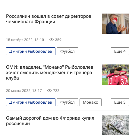
Россиянин вошел в совет директоров
чемпионата Франции
15 ноября 2022, 15:10
359
Дмитрий Рыболовлев
Футбол
Еще
4
Олег Петров (Монако)
Монако
Ланс
СМИ: владелец "Монако" Рыболовлев
LFP
хочет сменить менеджмент и тренера
клуба
20 марта 2022, 13:17
722
Дмитрий Рыболовлев
Футбол
Монако
Еще
3
Олег Петров (Монако)
Нико Ковач
Самый дорогой дом во Флориде купил
Александр Головин
россиянин