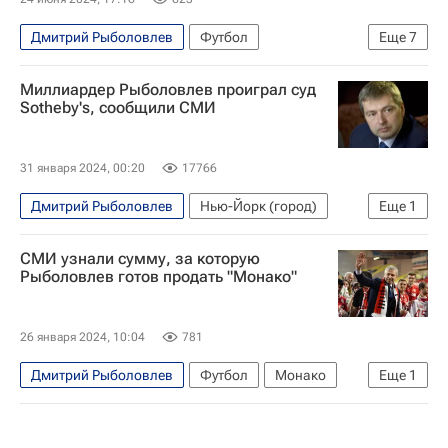
Дмитрий Рыболовлев
Футбол
Еще
7
Саудовская Аравия
Спорт
Франция
Миллиардер Рыболовлев проиграл суд
Александр Головин
Монако
Sotheby's, сообщили СМИ
Пари Сен-Жермен (ПСЖ)
Лилль
31 января 2024, 00:20
17766
Дмитрий Рыболовлев
Нью-Йорк (город)
Еще
1
Sotheby's
СМИ узнали сумму, за которую
Рыболовлев готов продать "Монако"
26 января 2024, 10:04
781
Дмитрий Рыболовлев
Футбол
Монако
Еще
1
Чемпионат Франции по футболу (Лига 1)