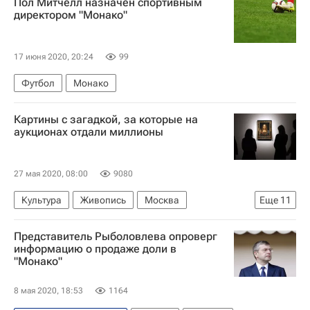
Пол Митчелл назначен спортивным
Татьяна Ким (Бакальчук)
Россия
директором "Монако"
17 июня 2020, 20:24
99
Футбол
Монако
Картины с загадкой, за которые на
аукционах отдали миллионы
27 мая 2020, 08:00
9080
Культура
Живопись
Москва
Еще
11
Пабло Пикассо
Лувр
Леонардо да Винчи
Представитель Рыболовлева опроверг
Казимир Малевич
Sotheby's
информацию о продаже доли в
"Монако"
Винсент Ван Гог
Бэнкси
Фрэнсис Бэкон
Аукцион
Новости культуры
Выставки
8 мая 2020, 18:53
1164