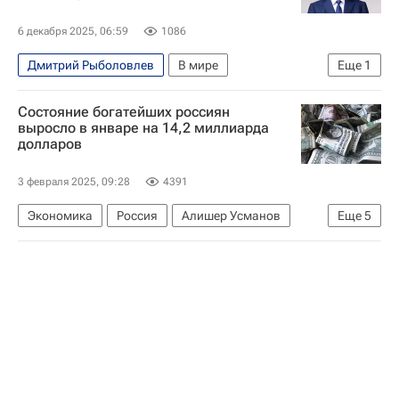
6 декабря 2025, 06:59
1086
Дмитрий Рыболовлев
В мире
Еще
1
Каймановы острова
Состояние богатейших россиян
выросло в январе на 14,2 миллиарда
долларов
3 февраля 2025, 09:28
4391
Экономика
Россия
Алишер Усманов
Еще
5
Владимир Потанин
Вагит Алекперов
Металлоинвест
Мегафон
Норильский никель