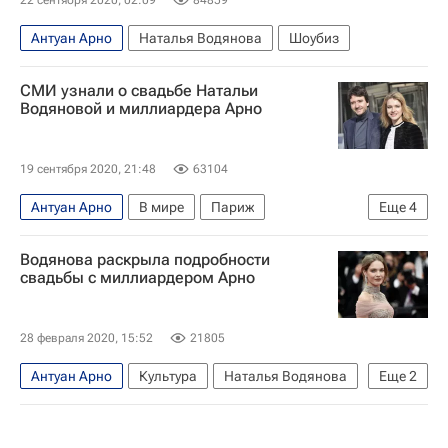
Антуан Арно
Наталья Водянова
Шоубиз
СМИ узнали о свадьбе Натальи
Водяновой и миллиардера Арно
19 сентября 2020, 21:48
63104
Антуан Арно
В мире
Париж
Еще
4
Наталья Водянова
свадьбы
Культура
Водянова раскрыла подробности
Шоубиз
свадьбы с миллиардером Арно
28 февраля 2020, 15:52
21805
Антуан Арно
Культура
Наталья Водянова
Еще
2
Франция
Новости культуры