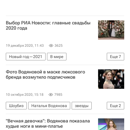
Выбор РИА Новости: главные свадьбы
2020 года
19 декабря 2020, 11:43
3625
Новый год—2021
В мире
Еще
7
Великобритания
Эмили Стоун
Фото Водяновой в маске люксового
Светлана Бондарчук
Эмма Уотсон
бренда возмутило подписчиков
Памела Андерсон
Артемий Панарин
Варвара Караулова
10 октября 2020, 15:18
7985
Шоубиз
Наталья Водянова
звезды
Еще
2
Знаменитости
Коронавирус COVID-19
"Вечная девочка": Водянова показала
худые ноги в мини-платье