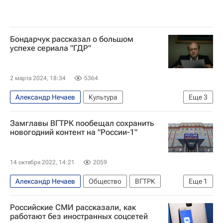
Бондарчук рассказал о большом
успехе сериала "ГДР"
2 марта 2024, 18:34
5364
Александр Нечаев
Культура
Еще
3
Берлин (город)
Федор Бондарчук
Замглавы ВГТРК пообещал сохранить
Сергей Попов
новогодний контент на "России-1"
14 октября 2022, 14:21
2059
Александр Нечаев
Общество
ВГТРК
Еще
1
Новый год
Российские СМИ рассказали, как
работают без иностранных соцсетей