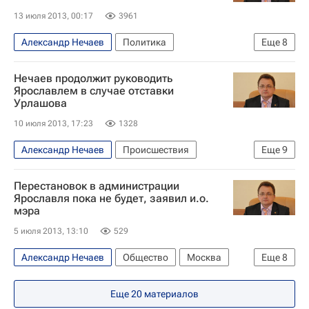
Центральный ФО
Весь мир
13 июля 2013, 00:17
3961
Евгений Урлашов
Единая Россия
Александр Нечаев
Политика
Еще
8
Гражданская платформа (Россия)
Дело мэра Ярославля Урлашова
Администрация г. Ярославля
Россия
Нечаев продолжит руководить
Ярославская область
Ярославль
Европа
Ярославлем в случае отставки
Урлашова
Центральный ФО
Весь мир
10 июля 2013, 17:23
1328
Евгений Урлашов
Россия
Александр Нечаев
Происшествия
Еще
9
Дело мэра Ярославля Урлашова
Ярославль
Перестановок в администрации
Европа
Центральный ФО
Ярославля пока не будет, заявил и.о.
мэра
Ярославская область
Весь мир
5 июля 2013, 13:10
529
Евгений Урлашов
Следственный комитет России (СК РФ)
Александр Нечаев
Общество
Москва
Еще
8
Россия
Ярославская область
Еще
20
материалов
Дело мэра Ярославля Урлашова
Ярославль