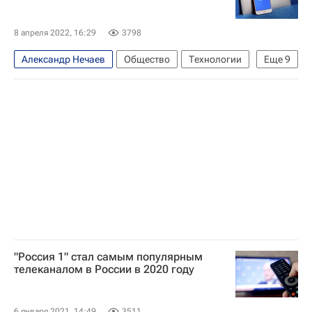
8 апреля 2022, 16:29
3798
Александр Нечаев
Общество
Технологии
Еще
9
Россия
Медиа - Общество
Газпром-Медиа Холдинг
ВГТРК
РЕН-ТВ (телеканал)
RTVi (телеканал)
Одноклассники
ВКонтакте
Rutube
"Россия 1" стал самым популярным
телеканалом в России в 2020 году
6 января 2021, 14:49
3511