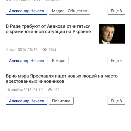
Александр Нечаев
Медиа - Общество
Еще
8
Дмитрий Киселев
ВГТРК
НТВ (телеканал)
В Раде требуют от Авакова отчитаться
Первый канал (телеканал)
о криминогенной ситуации на Украине
Россия-1 (телеканал)
Владимир Соловьев (телеведущий)
4 июля 2016, 15:47
1162
Евгений Попов
Ольга Скабеева
Александр Нечаев
В мире
Еще
4
Ситуация на Украине
Киев
Арсен Аваков
Врио мэра Ярославля ищет новых людей на место
Верховная Рада Украины
арестованных чиновников
18 ноября 2013, 21:10
492
Александр Нечаев
Политика
Еще
8
Ярославская область
Дело мэра Ярославля Урлашова
Ярославль
Европа
Центральный ФО
Весь мир