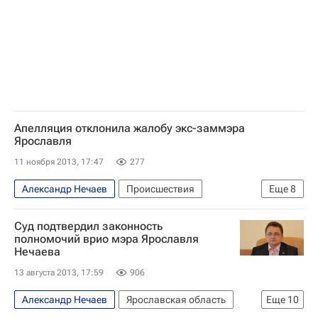
Евгений Урлашов
Россия
Апелляция отклонила жалобу экс-заммэра
Ярославля
11 ноября 2013, 17:47
277
Александр Нечаев
Происшествия
Еще
8
Ярославская область
Ярославль
Суд подтвердил законность
Центральный ФО
Весь мир
Европа
полномочий врио мэра Ярославля
Нечаева
Евгений Урлашов
13 августа 2013, 17:59
906
Ярославский областной суд
Россия
Александр Нечаев
Ярославская область
Еще
10