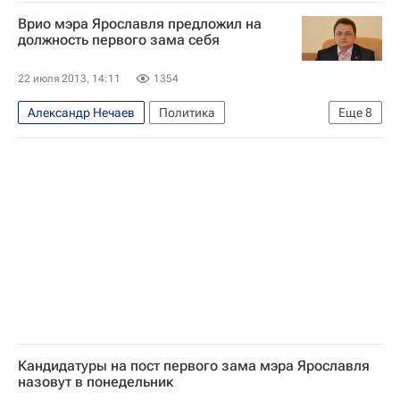
Происшествия
Политика
Ярославль
Врио мэра Ярославля предложил на
Европа
Центральный ФО
Весь мир
должность первого зама себя
Евгений Урлашов
22 июля 2013, 14:11
1354
Европейский суд по правам человека (ЕСПЧ)
Александр Нечаев
Политика
Еще
8
Ярославская городская дума
Россия
Ярославская область
Ярославль
Центральный ФО
Весь мир
Европа
Евгений Урлашов
Ярославская городская дума
Россия
Кандидатуры на пост первого зама мэра Ярославля
назовут в понедельник