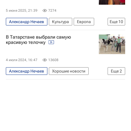
5 июня 2025, 21:39
7274
Александр Нечаев
Культура
Европа
Еще
10
СССР
Россия
Михаил Горбачев
В Татарстане выбрали самую
Борис Ельцин
Штази
Москино
красивую телочку
Культура
Культура-Важное
Новости культуры
Кино
4 июля 2024, 16:47
13608
Александр Нечаев
Хорошие новости
Еще
2
Рустам Минниханов
Хорошие новости