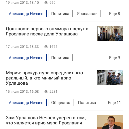
19 июля 2013, 18:10
950
Александр Нечаев
Политика
Ярославль
Еще
8
Европа
Центральный ФО
Должность первого заммэра введут в
Ярославская область
Весь мир
Ярославле после дела Урлашова
Евгений Урлашов
17 июля 2013, 18:33
1675
Ярославская городская дума
Александр Нечаев
Политика
Еще
9
Администрация г. Ярославля
Россия
Дело мэра Ярославля Урлашова
Ярославль
Мэрия: прокуратура определит, кто
Европа
Центральный ФО
реальный, а кто мнимый врио
Урлашова
Ярославская область
Весь мир
15 июля 2013, 16:08
2231
Евгений Урлашов
Ярославская городская дума
Россия
Александр Нечаев
Общество
Политика
Еще
11
Дело мэра Ярославля Урлашова
Зам Урлашова Нечаев уверен в том,
Ярославская область
Ярославль
Европа
что является врио мэра Ярославля