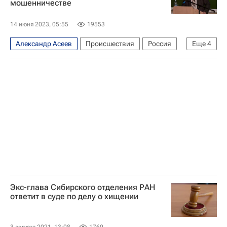
мошенничестве
Жилье
Загородная недвижимость
Происшествия
14 июня 2023, 05:55
19553
Александр Асеев
Происшествия
Россия
Еще
4
Новосибирск
Сибирское отделение РАН
Следственный комитет России (СК РФ)
Российская академия наук
Экс-глава Сибирского отделения РАН
ответит в суде по делу о хищении
3 августа 2021, 13:08
1760