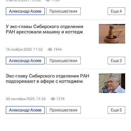
Александр Асеев
Происшествия
Еще
4
Новосибирская область
Новосибирск
У экс-главы Сибирского отделения
Российская академия наук
Россия
РАН арестовали машину и коттедж
16 ноября 2020, 11:32
1944
Александр Асеев
Происшествия
Еще
3
Новосибирск
Российская академия наук
Экс-главу Сибирского отделения РАН
Жилье
подозревают в афере с коттеджем
30 сентября 2020, 13:34
1276
Александр Асеев
Происшествия
Еще
5
Следственный комитет России (СК РФ)
Российская академия наук
Жилье