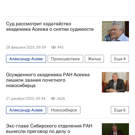
Суд рассмотрит ходатайство
академика Асеева о снятии судимости
28 февраля 2025, 09:09
943
Александр Асеев
Происшествия
Жилье
Еще
4
Новосибирск
Новосибирская область
Осужденного академика РАН Асеева
Россия
Российская академия наук
лишили звания почетного
новосибирца
21 декабря 2023, 09:44
2626
Александр Асеев
Новосибирск
Еще
6
Российская академия наук
Экс-главе Сибирского отделения РАН
Новосибирский областной суд
Россия
вынесли приговор по делу о