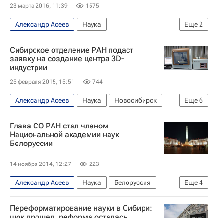
23 марта 2016, 11:39
1575
Александр Асеев
Наука
Еще
2
Российская академия наук
Россия
Сибирское отделение РАН подаст
заявку на создание центра 3D-
индустрии
25 февраля 2015, 15:51
744
Александр Асеев
Наука
Новосибирск
Еще
6
Новосибирская область
Весь мир
Европа
Глава СО РАН стал членом
Сибирский ФО
Национальной академии наук
Белоруссии
Фонд перспективных исследований
Россия
14 ноября 2014, 12:27
223
Александр Асеев
Наука
Белоруссия
Еще
4
Весь мир
Европа
Михаил Мясникович
Переформатирование науки в Сибири:
Россия
шок прошел, реформа осталась