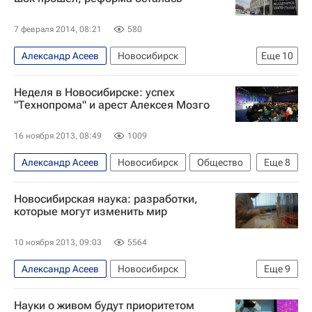
7 февраля 2014, 08:21
580
Александр Асеев
Новосибирск
Еще
10
Ход реформы РАН
Новосибирская область
Неделя в Новосибирске: успех
Весь мир
Европа
Сибирский ФО
"Технопрома" и арест Алексея Мозго
Владимир Фортов
Михаил Котюков
16 ноября 2013, 08:49
1009
Виктор Толоконский
Александр Асеев
Новосибирск
Общество
Еще
8
Федеральное агентство научных организаций
Новосибирская область
Весь мир
Европа
Россия
Новосибирская наука: разработки,
Сибирский ФО
Анатолий Чубайс
которые могут изменить мир
Василий Юрченко
Дмитрий Рогозин
10 ноября 2013, 09:03
5564
Россия
Александр Асеев
Новосибирск
Еще
9
Открытия - РИА Наука
Наука
Науки о живом будут приоритетом
Жизнь без преград
Новосибирская область