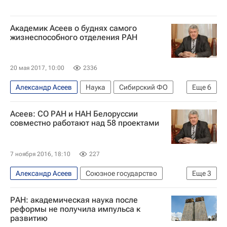
Академик Асеев о буднях самого
жизнеспособного отделения РАН
20 мая 2017, 10:00
2336
Александр Асеев
Наука
Сибирский ФО
Еще
6
Иркутск
Томск
Новосибирск
Асеев: СО РАН и НАН Белоруссии
Бурятский научный центр СО РАН
совместно работают над 58 проектами
Сибирское отделение РАН
Институт ядерной физики СО РАН
7 ноября 2016, 18:10
227
Александр Асеев
Союзное государство
Еще
3
Белоруссия
Союзное государство
Россия
РАН: академическая наука после
реформы не получила импульса к
развитию