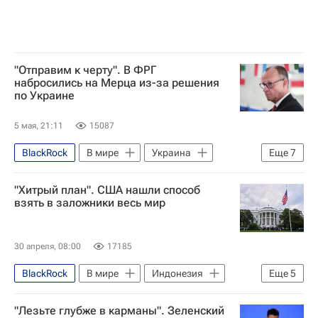
"Отправим к черту". В ФРГ
набросились на Мерца из-за решения
по Украине
5 мая, 21:11
15087
BlackRock
В мире
Украина
Еще
7
Фридрих Мерц
Евросоюз
"Хитрый план". США нашли способ
Сара Вагенкнехт
Россия
взять в заложники весь мир
Германия
Севим Дагделен
Евросовет
30 апреля, 08:00
17185
BlackRock
В мире
Индонезия
Еще
5
Китай
США
Пит Хегсет
"Лезьте глубже в карманы". Зеленский
Прабово Субианто