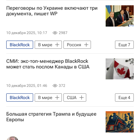
Всемирный банк
Переговоры по Украине включают три
документа, пишет WP
10 декабря 2025, 10:17
2987
BlackRock
В мире
Россия
Еще
7
США
Украина
Владимир Путин
СМИ: экс-топ-менеджер BlackRock
Юрий Ушаков
Стив Уиткофф
может стать послом Канады в США
Всемирный банк
Мирный план США по Украине
10 декабря 2025, 01:46
372
BlackRock
В мире
США
Еще
4
Канада
Мексика
Марк Карни
Большая стратегия Трампа и будущее
Дональд Трамп
Европы