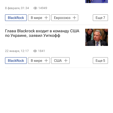
Дмитрий Песков
Владимир Мединский
8 февраля, 01:34
14949
BlackRock
В мире
Евросоюз
Еще
7
Европа
Россия
Москва
Глава Blackrock входит в команду США
Украина
Владимир Зеленский
по Украине, заявил Уиткофф
Сергей Лавров
Министерство обороны США
22 января, 12:17
1841
BlackRock
В мире
США
Еще
5
Украина
Давос
Стив Уиткофф
Джаред Кушнер
Мирный план США по Украине