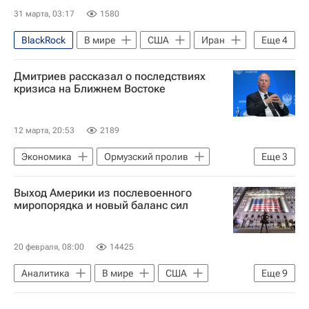
31 марта, 03:17
1580
BlackRock
В мире
США
Иран
Еще
4
Израиль
Пит Хегсет
Дмитриев рассказал о последствиях
Министерство обороны США
кризиса на Ближнем Востоке
Morgan Stanley
12 марта, 20:53
2189
Экономика
Ормузский пролив
Еще
3
Иран
Кирилл Дмитриев
Выход Америки из послевоенного
Военная операция США и Израиля против Ирана
миропорядка и новый баланс сил
20 февраля, 08:00
14425
Аналитика
В мире
США
Еще
9
Россия
Европа
Марко Рубио