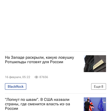
Джо Байден
Дональд Трамп
ООН
НАТО
Евросоюз
РИА Новости Аналитика
На Западе раскрыли, какую ловушку
Ротшильды готовят для России
16 февраля, 05:22
87656
BlackRock
Еще
8
Специальная военная операция на Украине
"Лопнут по швам". В США назвали
В мире
Ротшильды
США
страны, где сменится власть из-за
России
Украина
Россия