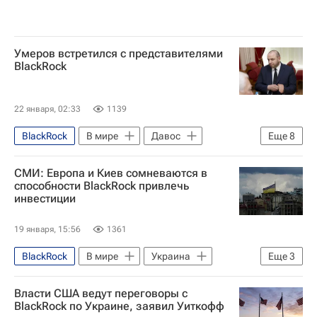
Умеров встретился с представителями
BlackRock
22 января, 02:33
1139
BlackRock
В мире
Давос
Еще
8
Норвегия
Катар
Рустем Умеров
СМИ: Европа и Киев сомневаются в
Давид Арахамия
Владимир Зеленский
способности BlackRock привлечь
инвестиции
Совет национальной безопасности и обороны Украины
Верховная Рада Украины
19 января, 15:56
1361
Мирный план США по Украине
BlackRock
В мире
Украина
Еще
3
Киев
США
Стив Уиткофф
Власти США ведут переговоры с
BlackRock по Украине, заявил Уиткофф