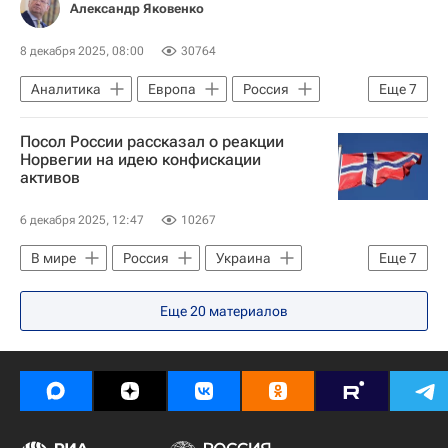
Александр Яковенко
8 декабря 2025, 08:00
30764
Аналитика
Европа
Россия
Еще
7
Дональд Трамп
Илон Маск
Посол России рассказал о реакции
Украина
Виктор Орбан
Норвегии на идею конфискации
активов
Европейский центральный банк
НАТО
Евросоюз
6 декабря 2025, 12:47
10267
В мире
Россия
Украина
Еще
7
Бельгия
Николай Корчунов
Еще
20
материалов
Фридрих Мерц
Тео Франкен
Евросоюз
Еврокомиссия
Европейский центральный банк