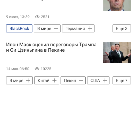
9 июля, 13:39
2521
BlackRock
В мире
Германия
Еще
3
Алиса Вайдель
Фридрих Мерц
Илон Маск оценил переговоры Трампа
НАТО
и Си Цзиньпина в Пекине
14 мая, 06:50
10225
В мире
Китай
Пекин
США
Еще
7
Дональд Трамп
Илон Маск
Си Цзиньпин
Tesla motors
SpaceX
Apple
Военная операция США и Израиля против Ирана