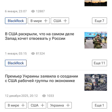
6 января, 23:07
12887
BlackRock
В мире
США
Еще
7
Украина
Донбасс
Стив Уиткофф
В США раскрыли, что на самом деле
Дональд Трамп
Джаред Кушнер
Запад хочет отвоевать у России
НАТО
Politico
1 января, 03:15
81324
BlackRock
Еще
11
Специальная военная операция на Украине
Премьер Украины заявила о создании
В мире
Европа
Украина
с США рабочей группы по экономике
Россия
Фридрих Мерц
Эммануэль Макрон
12 декабря 2025, 20:12
1033
Вооруженные силы Украины
НАТО
В мире
США
Украина
Еще
1
Москва
Ларри Джонсон