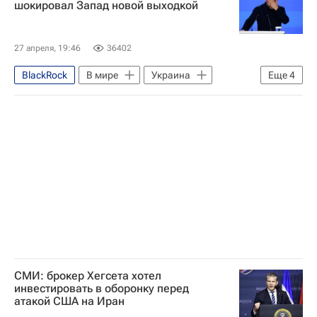
шокировал Запад новой выходкой
Министерство обороны США
27 апреля, 19:46
36402
BlackRock
В мире
Украина
Еще
4
Дмитрий Медведев
Евросоюз
Россия
Киев
СМИ: брокер Хегсета хотел
инвестировать в оборонку перед
атакой США на Иран