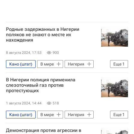
Родные задержанных в Нигерии
поляков не знают о месте их
нахождения
8 августа 2024, 17:53
900
Кано (штат)
В мире
Нигерия
Еще
1
Польша
В Нигерии полиция применила
слезоточивый газ против
протестующих
1 августа 2024, 14:44
518
Кано (штат)
В мире
Нигерия
Еще
1
Абуджа
Демонстрация против агрессии в