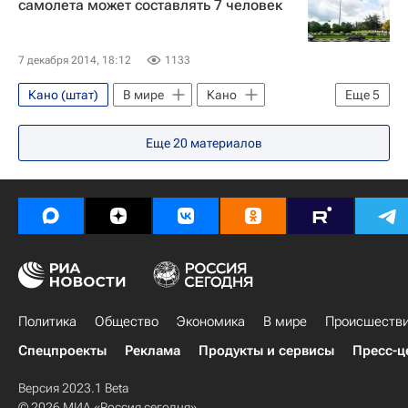
самолета может составлять 7 человек
7 декабря 2014, 18:12
1133
Кано (штат)
В мире
Кано
Еще
5
Франция
Нигерия
Африка
Еще
20
материалов
Весь мир
Европа
Политика
Общество
Экономика
В мире
Происшеств
Спецпроекты
Реклама
Продукты и сервисы
Пресс-ц
Версия 2023.1 Beta
© 2026 МИА «Россия сегодня»