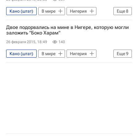
Кано (штат)
В мире
Нигерия
Еще
8
Борно
Кано
Чад
Двое подорвались на мине в Нигере, которую могли
Нигер (штат)
Камерун
Африка
заложить "Боко Харам"
Весь мир
Боко Харам
26 февраля 2015, 18:49
140
Кано (штат)
В мире
Нигерия
Еще
9
Диффа (регион)
Кано
Чад
Нигер (штат)
Камерун
Нигер
Африка
Весь мир
Боко Харам