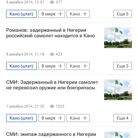
8 декабря 2014, 13:57
377
Кано (штат)
В мире
Кано
Еще
5
Нигерия
Африка
Весь мир
Романов: задержанный в Нигерии
Министерство иностранных дел Российской Федерации (МИД РФ)
российский самолет находится в Кано
Ан-124
8 декабря 2014, 11:18
423
Кано (штат)
В мире
Кано
Еще
3
Нигерия
Африка
Весь мир
СМИ: Задержанный в Нигерии самолет
не перевозил оружие или боеприпасы
7 декабря 2014, 21:25
1023
Кано (штат)
В мире
Кано
Еще
4
Нигерия
Африка
Весь мир
СМИ: экипаж задержанного в Нигерии
Ан-124