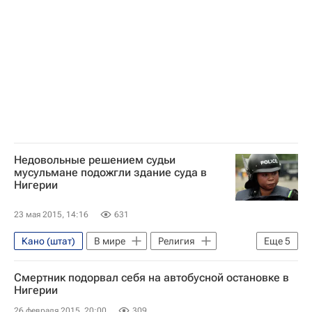
Боко Харам
Недовольные решением судьи
мусульмане подожгли здание суда в
Нигерии
23 мая 2015, 14:16
631
Кано (штат)
В мире
Религия
Еще
5
Кано
Нигерия
Африка
Смертник подорвал себя на автобусной остановке в
Весь мир
Пророк Мухаммед
Нигерии
26 февраля 2015, 20:00
309