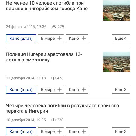
Не менее 10 человек погибли при
взрыве в нигерийском городе Кано
24 февраля 2015, 19:36
229
Кано (штат)
В мире
Кано
Еще
4
Нигерия
Африка
Весь мир
Полиция Нигерии арестовала 13-
Боко Харам
летнюю смертницу
11 декабря 2014, 21:18
478
Кано (штат)
В мире
Кано
Еще
3
Нигерия
Африка
Весь мир
Четыре человека погибли в результате двойного
теракта в Нигерии
10 декабря 2014, 19:05
230
Кано (штат)
В мире
Кано
Еще
3