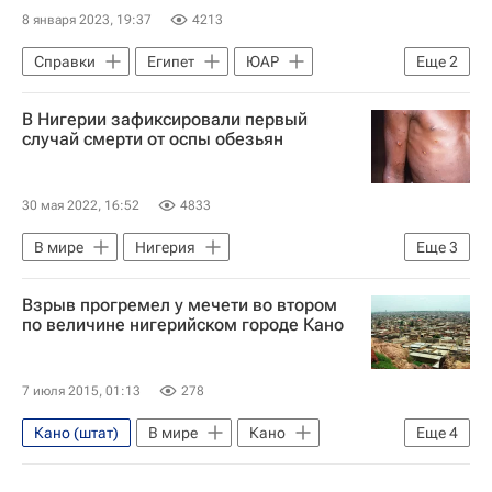
8 января 2023, 19:37
4213
Справки
Египет
ЮАР
Еще
2
Уганда
В мире
В Нигерии зафиксировали первый
случай смерти от оспы обезьян
30 мая 2022, 16:52
4833
В мире
Нигерия
Еще
3
Адамава (Нигерия)
Лагос
Взрыв прогремел у мечети во втором
Оспа обезьян
по величине нигерийском городе Кано
7 июля 2015, 01:13
278
Кано (штат)
В мире
Кано
Еще
4
Нигерия
Африка
Весь мир