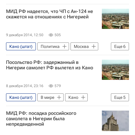
Нигерия
Африка
Весь мир
МИД РФ надеется, что ЧП с Ан-124 не
скажется на отношениях с Нигерией
9 декабря 2014, 12:50
505
Кано (штат)
Политика
Москва
Еще
6
Кано
Нигерия
Африка
Посольство РФ: задержанный в
Весь мир
Нигерии самолет РФ вылетел из Кано
Министерство иностранных дел Российской Федерации (МИД РФ)
Ан-124
8 декабря 2014, 23:16
579
Кано (штат)
В мире
Кано
Еще
5
Нигерия
Африка
Весь мир
МИД РФ: посадка российского
Министерство иностранных дел Российской Федерации (МИД РФ)
самолета в Нигерии была
непредвиденной
Ан-124