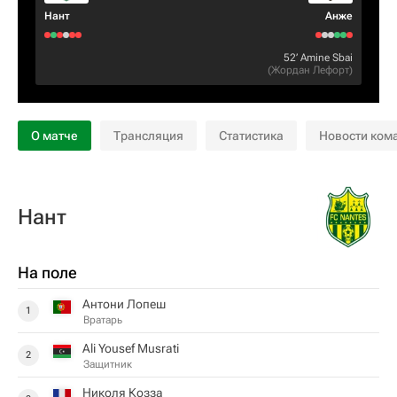
Нант
Анже
52‎’‎
Amine Sbai
(
Жордан Лефорт
)
О матче
Трансляция
Статистика
Новости ком
Нант
На поле
Антони Лопеш
1
Вратарь
Ali Yousef Musrati
2
Защитник
Николя Козза