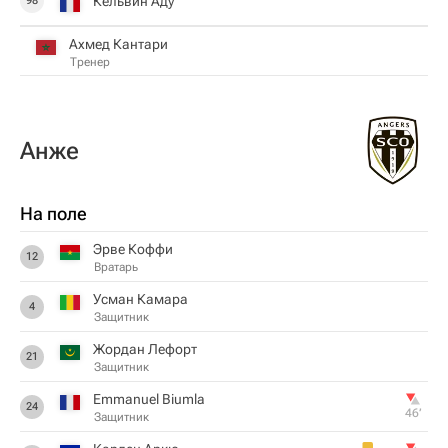
Кельвин Аду
98
Ахмед Кантари
Тренер
Анже
На поле
Эрве Коффи
12
Вратарь
Усман Камара
4
Защитник
Жордан Лефорт
21
Защитник
Emmanuel Biumla
24
46‎’‎
Защитник