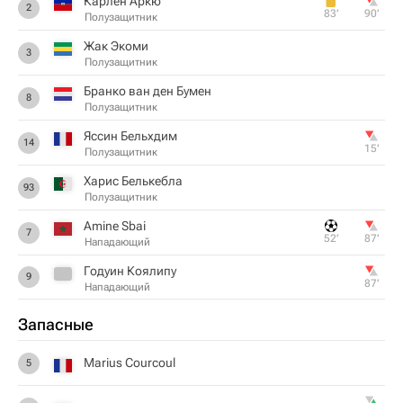
Карлен Аркю
2
83‎’‎
90‎’‎
Полузащитник
Жак Экоми
3
Полузащитник
Бранко ван ден Бумен
8
Полузащитник
Яссин Бельхдим
14
15‎’‎
Полузащитник
Харис Белькебла
93
Полузащитник
Amine Sbai
7
52‎’‎
87‎’‎
Нападающий
Годуин Коялипу
9
87‎’‎
Нападающий
Запасные
Marius Courcoul
5