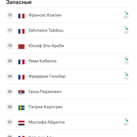
Запасные
Франсис Коклен
13
65‎’‎
Dehmaine Tabibou
17
65‎’‎
Юссеф Эль-Араби
19
Реми Кабелла
20
75‎’‎
Фредерик Гильбер
24
75‎’‎
Урош Радакович
26
Патрик Карлгрен
30
Мостафа Абдалла
31
66‎’‎