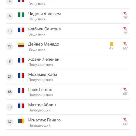
3
Защитник
Чидози Авазьем
6
75‎’‎
Защитник
Фабьен Сантонз
18
75‎’‎
Защитник
Дейвер Мачадо
27
47‎’‎
65‎’‎
Защитник
Жоанн Лепенан
8
Полузащитник
Мохамед Каба
21
Полузащитник
Louis Leroux
66
65‎’‎
Полузащитник
Маттис Аблин
10
Нападающий
Игнатиус Ганаго
37
66‎’‎
Нападающий