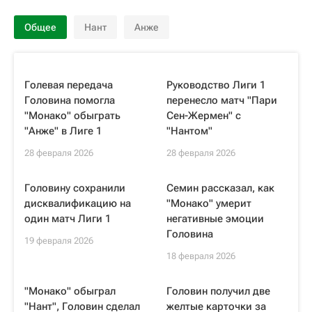
Общее
Нант
Анже
Голевая передача
Руководство Лиги 1
Головина помогла
перенесло матч "Пари
"Монако" обыграть
Сен-Жермен" с
"Анже" в Лиге 1
"Нантом"
28 февраля 2026
28 февраля 2026
Головину сохранили
Семин рассказал, как
дисквалификацию на
"Монако" умерит
один матч Лиги 1
негативные эмоции
Головина
19 февраля 2026
18 февраля 2026
"Монако" обыграл
Головин получил две
"Нант", Головин сделал
желтые карточки за