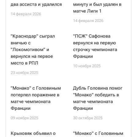
два ассиста и удалился
минуту и был удален в
матче Лиги 1
14 февраля 2026
14 февраля 2026
"Краснодар" сыграл
"ПСЖ" Сафонова
вничью с
вернулся на первую
"Локомотивом" и
строчку чемпионата
вернулся на первое
Франции
место в РПЛ
10 ноября 2025
23 ноября 2025
"Монако" с Головиным
Дубль Головина помог
потерпел поражение в
"Монако" победить в
матче чемпионата
матче чемпионата
Франции
Франции
09 ноября 2025
30 октября 2025
Крыховяк объявил о
"Монако" с Головиным