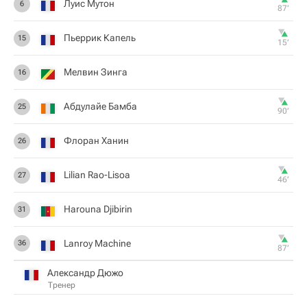
Луис Мутон
6
87‎’‎
Пьеррик Капель
15
15‎’‎
Мелвин Зинга
16
Абдулайе Бамба
25
90‎’‎
Флоран Ханин
26
Lilian Rao-Lisoa
27
46‎’‎
Harouna Djibirin
31
Lanroy Machine
36
87‎’‎
Александр Дюжо
Тренер