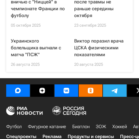
вничью с "Ниццей" в
после травмы не
чемпионате Франции по
раньше середины
футболу
октября
05 октября 2025
23 сентября 2025
Украинского
Виктор поразил врача
болельщика выгнали с
ЦСКА физическими
матча "ПСЖ"
показателями
26 августа 2025
20 августа 2025
Футбол
Фигурное катание
Биатлон
ЗОЖ
Хоккей
Ав
Спецпроекты
Реклама
Продукты и сервисы
Пресс-ц