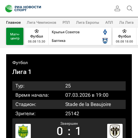
Главное
Лига Чемпионов
РПЛ
Лига Европы
АПЛ
Ла Лига
Крылья Советов
Матч-
Футбол
Футбол
центр
Балтика
08.08 15:30
08.08 18:00
Футбол
Лига 1
Тур:
25
Время начала:
07.03.2026 в 19:00
Стадион:
Stade de la Beaujoire
Зрители:
25142
Завершен
0
:
1