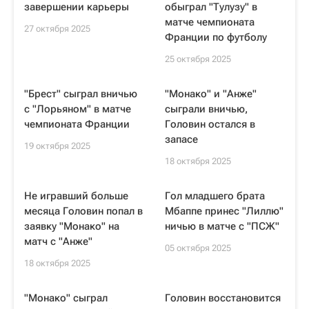
завершении карьеры
обыграл "Тулузу" в
матче чемпионата
27 октября 2025
Франции по футболу
25 октября 2025
"Брест" сыграл вничью
"Монако" и "Анже"
с "Лорьяном" в матче
сыграли вничью,
чемпионата Франции
Головин остался в
запасе
19 октября 2025
18 октября 2025
Не игравший больше
Гол младшего брата
месяца Головин попал в
Мбаппе принес "Лиллю"
заявку "Монако" на
ничью в матче с "ПСЖ"
матч с "Анже"
05 октября 2025
18 октября 2025
"Монако" сыграл
Головин восстановится