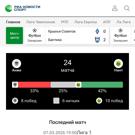
Главное
Лига Чемпионов
РПЛ
Лига Европы
АПЛ
Ла Лига
0
Крылья Советов
Матч-
Футбол
Футбол
центр
2
Балтика
Завершен
Завершен
24
матча
Анже
Нант
33%
25%
42%
8 побед
6 ничьих
10 побед
Последний матч
Лига 1
07.03.2026 19:00