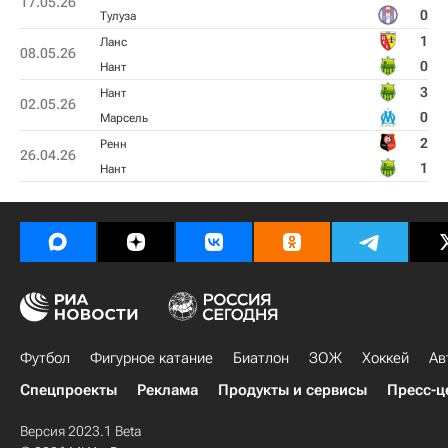
17.05.26
0
Тулуза
1
Ланс
08.05.26
0
Нант
3
Нант
02.05.26
0
Марсель
2
Ренн
26.04.26
1
Нант
Футбол
Фигурное катание
Биатлон
ЗОЖ
Хоккей
Ав
Спецпроекты
Реклама
Продукты и сервисы
Пресс-ц
Версия 2023.1 Beta