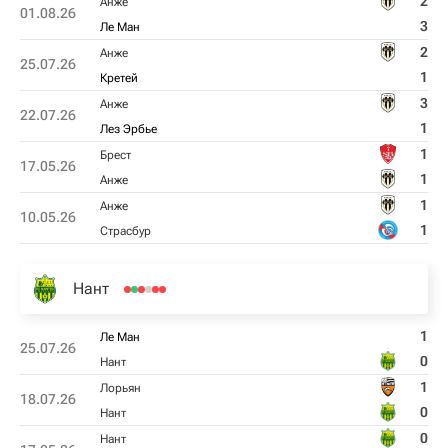
2
Анже
01.08.26
3
Ле Ман
2
Анже
25.07.26
1
Кретей
3
Анже
22.07.26
1
Лез Эрбье
1
Брест
17.05.26
1
Анже
1
Анже
10.05.26
1
Страсбур
Нант
1
Ле Ман
25.07.26
0
Нант
1
Лорьян
18.07.26
0
Нант
0
Нант