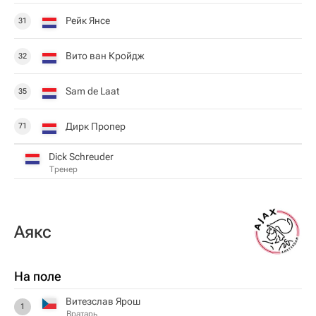
Рейк Янсе
31
Вито ван Кройдж
32
Sam de Laat
35
Дирк Пропер
71
Dick Schreuder
Тренер
Аякс
На поле
Витезслав Ярош
1
Вратарь