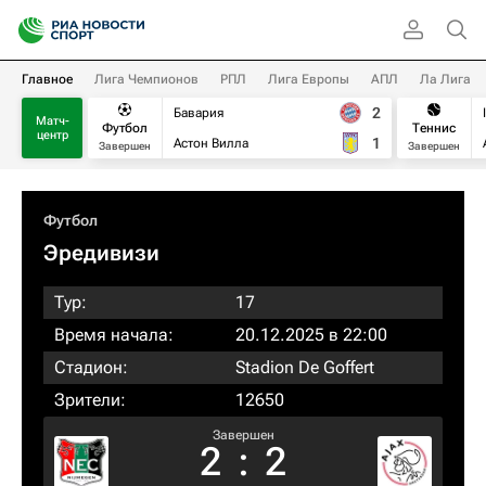
Главное
Лига Чемпионов
РПЛ
Лига Европы
АПЛ
Ла Лига
2
Бавария
Матч-
Футбол
Теннис
центр
1
Астон Вилла
Завершен
Завершен
Футбол
Эредивизи
Тур:
17
Время начала:
20.12.2025 в 22:00
Стадион:
Stadion De Goffert
Зрители:
12650
Завершен
2
:
2