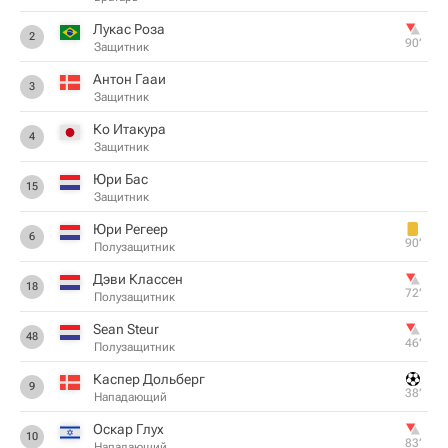
Лукас Роза
2
90‎’‎
Защитник
Антон Гааи
3
Защитник
Ко Итакура
4
Защитник
Юри Бас
15
Защитник
Юри Регеер
6
90‎’‎
Полузащитник
Дэви Классен
18
72‎’‎
Полузащитник
Sean Steur
48
46‎’‎
Полузащитник
Каспер Дольберг
9
38‎’‎
Нападающий
Оскар Глух
10
83‎’‎
Нападающий