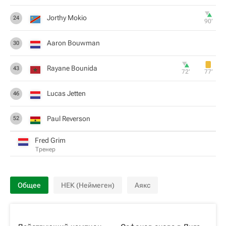
Jorthy Mokio
24
90‎’‎
Aaron Bouwman
30
Rayane Bounida
43
72‎’‎
77‎’‎
Lucas Jetten
46
Paul Reverson
52
Fred Grim
Тренер
Общее
НЕК (Неймеген)
Аякс