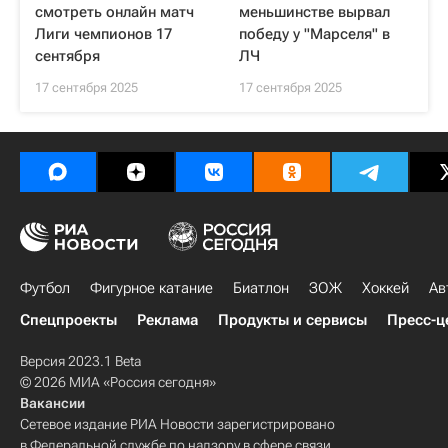
смотреть онлайн матч
меньшинстве вырвал
Лиги чемпионов 17
победу у "Марселя" в
сентября
ЛЧ
17 сентября 2025
17 сентября 2025
Футбол
Фигурное катание
Биатлон
ЗОЖ
Хоккей
Ав
Спецпроекты
Реклама
Продукты и сервисы
Пресс-ц
Версия 2023.1 Beta
© 2026 МИА «Россия сегодня»
Вакансии
Сетевое издание РИА Новости зарегистрировано
в Федеральной службе по надзору в сфере связи,