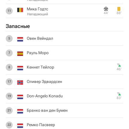
Мика Годтс
11
44‎’‎
88‎’‎
Нападающий
Запасные
Овен Вейндал
5
Рауль Моро
7
Кеннет Тейлор
8
46‎’‎
Оливер Эдвардсен
17
Don-Angelo Konadu
19
83‎’‎
Бранко ван ден Бумен
21
Ремко Пасвеер
22