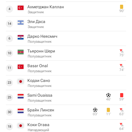
Ахметджан Каплан
4
90‎’‎
Защитник
Эли Даса
14
Защитник
Дарко Неясмич
6
Полузащитник
Тьяронн Шери
10
75‎’‎
Полузащитник
Basar Onal
11
74‎’‎
Полузащитник
Кодаи Сано
23
Полузащитник
Sami Ouaissa
25
46‎’‎
59‎’‎
Полузащитник
Брайн Линсен
30
03‎’‎
11‎’‎
63‎’‎
Полузащитник
Коки Огава
18
64‎’‎
Нападающий