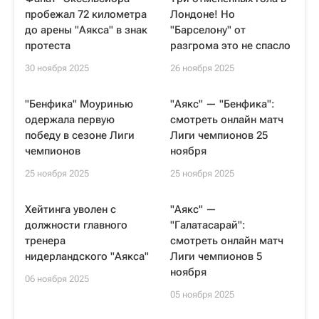
пробежал 72 километра
Лондоне! Но
до арены "Аякса" в знак
"Барселону" от
протеста
разгрома это не спасло
30 ноября 2025
26 ноября 2025
"Бенфика" Моуринью
"Аякс" — "Бенфика":
одержала первую
смотреть онлайн матч
победу в сезоне Лиги
Лиги чемпионов 25
чемпионов
ноября
25 ноября 2025
25 ноября 2025
Хейтинга уволен с
"Аякс" —
должности главного
"Галатасарай":
тренера
смотреть онлайн матч
нидерландского "Аякса"
Лиги чемпионов 5
ноября
06 ноября 2025
05 ноября 2025