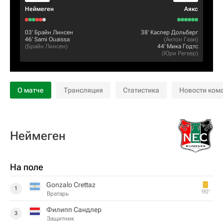
Неймеген
Аякс
03‎’‎
Брайн Линсен
38‎’‎
Каспер Дольберг
46‎’‎
Sami Ouaissa
(
Антон Гааи
)
(
Брайн Линсен
)
44‎’‎
Мика Годтс
(
Юри Регеер
)
О матче
Трансляция
Статистика
Новости ком
Неймеген
На поле
Gonzalo Crettaz
1
90‎’‎
Вратарь
Филипп Сандлер
3
Защитник