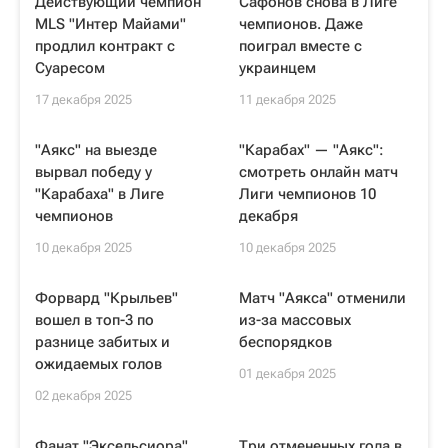
Действующий чемпион
Сафонов снова в Лиге
MLS "Интер Майами"
чемпионов. Даже
продлил контракт с
поиграл вместе с
Суаресом
украинцем
17 декабря 2025
11 декабря 2025
"Аякс" на выезде
"Карабах" — "Аякс":
вырвал победу у
смотреть онлайн матч
"Карабаха" в Лиге
Лиги чемпионов 10
чемпионов
декабря
10 декабря 2025
10 декабря 2025
Форвард "Крыльев"
Матч "Аякса" отменили
вошел в топ-3 по
из-за массовых
разнице забитых и
беспорядков
ожидаемых голов
01 декабря 2025
02 декабря 2025
Фанат "Эксельсиора"
Три отмененных гола в