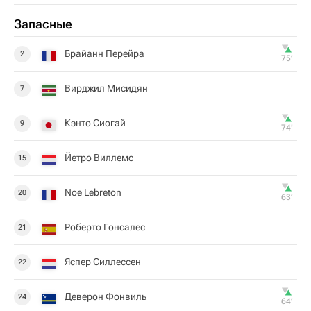
Запасные
Брайанн Перейра
2
75‎’‎
Вирджил Мисидян
7
Кэнто Сиогай
9
74‎’‎
Йетро Виллемс
15
Noe Lebreton
20
63‎’‎
Роберто Гонсалес
21
Яспер Силлессен
22
Деверон Фонвиль
24
64‎’‎