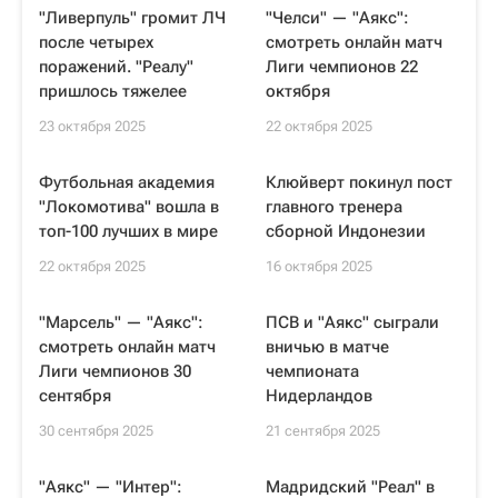
"Ливерпуль" громит ЛЧ
"Челси" — "Аякс":
после четырех
смотреть онлайн матч
поражений. "Реалу"
Лиги чемпионов 22
пришлось тяжелее
октября
23 октября 2025
22 октября 2025
Футбольная академия
Клюйверт покинул пост
"Локомотива" вошла в
главного тренера
топ-100 лучших в мире
сборной Индонезии
22 октября 2025
16 октября 2025
"Марсель" — "Аякс":
ПСВ и "Аякс" сыграли
смотреть онлайн матч
вничью в матче
Лиги чемпионов 30
чемпионата
сентября
Нидерландов
30 сентября 2025
21 сентября 2025
"Аякс" — "Интер":
Мадридский "Реал" в