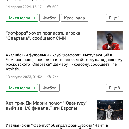
14 апреля 2024, 16:17
602
Миттьюлланн
Футбол
Краснодар
Еще
1
Кристоффер Ольссон
"Уотфорд" хочет подписать игрока
"Спартака", сообщают СМИ
Английский футбольный клуб "Уотфорд", выступающий в
Чемпионшипе, проявляет интерес к ямайскому нападающему
московского "Спартака" Шамару Николсону, сообщает The
Athletic.
13 августа 2023, 01:52
744
Миттьюлланн
Футбол
Еще
8
Футбольные трансферы и слухи
Хет-трик Ди Марии помог "Ювентусу"
Шамар Николсон
Сори Каба
выйти в 1/8 финала Лиги Европы
Спартак Москва
Уотфорд
Трансферы
Трансферы в РПЛ
Трансферы в АПЛ
Итальянский "Ювентус" обыграл французский "Нант" в