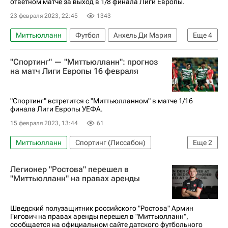
ответном матче за выход в 1/8 финала Лиги Европы.
23 февраля 2023, 22:45
1343
Миттьюлланн
Футбол
Анхель Ди Мария
Еще
4
Николя Паллуа
Ювентус
Нант
"Спортинг" — "Миттьюлланн": прогноз
Лига Европы УЕФА 2026-2027
на матч Лиги Европы 16 февраля
"Спортинг" встретится с "Миттьюлланном" в матче 1/16
финала Лиги Европы УЕФА.
15 февраля 2023, 13:44
61
Миттьюлланн
Спортинг (Лиссабон)
Еще
2
Прогнозы на спорт
Легионер "Ростова" перешел в
Лига Европы УЕФА 2026-2027
"Миттьюлланн" на правах аренды
Шведский полузащитник российского "Ростова" Армин
Гигович на правах аренды перешел в "Миттьюлланн",
сообщается на официальном сайте датского футбольного