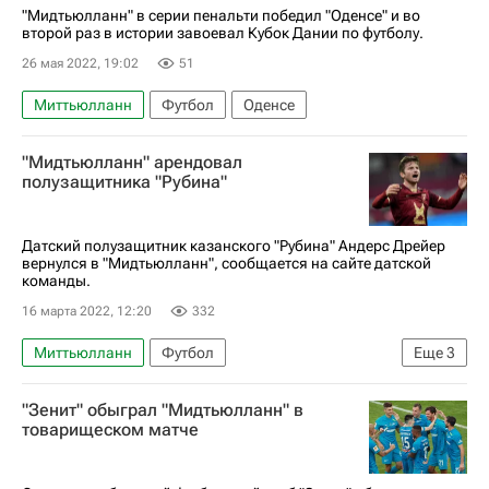
"Мидтьюлланн" в серии пенальти победил "Оденсе" и во
второй раз в истории завоевал Кубок Дании по футболу.
26 мая 2022, 19:02
51
Миттьюлланн
Футбол
Оденсе
"Мидтьюлланн" арендовал
полузащитника "Рубина"
Датский полузащитник казанского "Рубина" Андерс Дрейер
вернулся в "Мидтьюлланн", сообщается на сайте датской
команды.
16 марта 2022, 12:20
332
Миттьюлланн
Футбол
Еще
3
Международная федерация футбола (ФИФА)
"Зенит" обыграл "Мидтьюлланн" в
Андерс Дрейер
Рубин
товарищеском матче