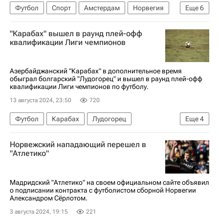
Футбол
Спорт
Амстердам
Норвегия
Еще
6
Турция
Бертран Траоре
Педро
Лацио
"Карабах" вышел в раунд плей-офф
Аякс
Атлетик (Бильбао)
квалификации Лиги чемпионов
Азербайджанский "Карабах" в дополнительное время
обыграл болгарский "Лудогорец" и вышел в раунд плей-офф
квалификации Лиги чемпионов по футболу.
13 августа 2024, 23:50
720
Футбол
Карабах
Лудогорец
Еще
4
Динамо Москва
Квадво Дуа
Спорт
Норвежский нападающий перешел в
Яссин Бензья
"Атлетико"
Мадридский "Атлетико" на своем официальном сайте объявил
о подписании контракта с футболистом сборной Норвегии
Александром Сёрлотом.
3 августа 2024, 19:15
221