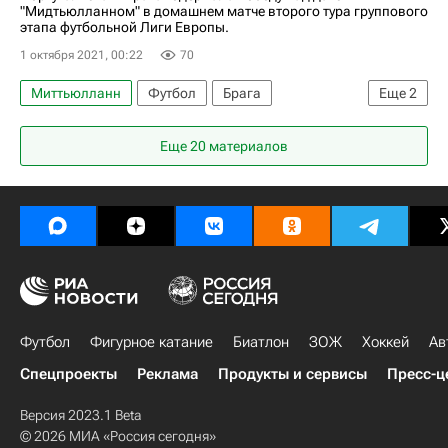
"Мидтьюлланном" в домашнем матче второго тура группового
этапа футбольной Лиги Европы.
1 октября 2021, 00:22
70
Миттьюлланн
Футбол
Брага
Еще
2
Рикарду Орта
Жуниньо
Еще 20 материалов
Футбол
Фигурное катание
Биатлон
ЗОЖ
Хоккей
Ав
Спецпроекты
Реклама
Продукты и сервисы
Пресс-ц
Версия 2023.1 Beta
© 2026 МИА «Россия сегодня»