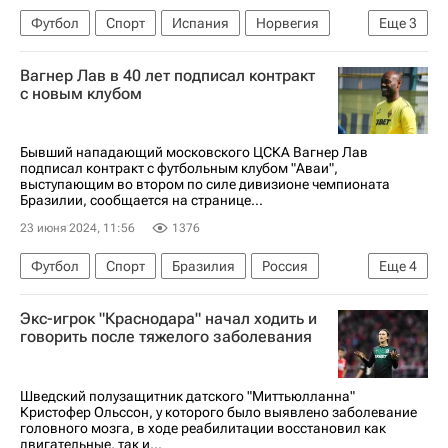
Футбол
Спорт
Испания
Норвегия
Еще
3
Атлетико (Мадрид)
Вильярреал
Вагнер Лав в 40 лет подписал контракт
Реал Сосьедад
с новым клубом
Бывший нападающий московского ЦСКА Вагнер Лав
подписал контракт с футбольным клубом "Аваи",
выступающим во втором по силе дивизионе чемпионата
Бразилии, сообщается на странице...
23 июня 2024, 11:56
1376
Футбол
Спорт
Бразилия
Россия
Еще
4
Вагнер Лав
Аваи
ПФК ЦСКА
Экс-игрок "Краснодара" начал ходить и
Трансферы
говорить после тяжелого заболевания
Шведский полузащитник датского "Миттьюлланна"
Кристофер Ольссон, у которого было выявлено заболевание
головного мозга, в ходе реабилитации восстановил как
двигательные, так и...