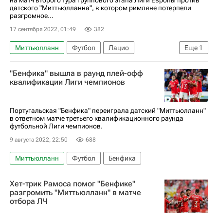
датского "Миттьюлланна", в котором римляне потерпели
разгромное...
17 сентября 2022, 01:49
382
Миттьюлланн
Футбол
Лацио
Еще
1
Лига Европы УЕФА 2026-2027
"Бенфика" вышла в раунд плей-офф
квалификации Лиги чемпионов
Португальская "Бенфика" переиграла датский "Миттьюлланн"
в ответном матче третьего квалификационного раунда
футбольной Лиги чемпионов.
9 августа 2022, 22:50
688
Миттьюлланн
Футбол
Бенфика
Хет-трик Рамоса помог "Бенфике"
разгромить "Миттьюлланн" в матче
отбора ЛЧ