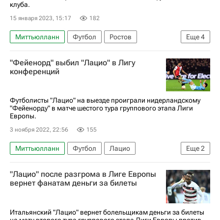
клуба.
15 января 2023, 15:17
182
Миттьюлланн
Футбол
Ростов
Еще
4
Международная федерация футбола (ФИФА)
"Фейенорд" выбил "Лацио" в Лигу
Армин Гигович
Трансферы
конференций
Трансферы в РПЛ
Футболисты "Лацио" на выезде проиграли нидерландскому
"Фейенорду" в матче шестого тура группового этапа Лиги
Европы.
3 ноября 2022, 22:56
155
Миттьюлланн
Футбол
Лацио
Еще
2
Фейенорд
Лига Европы УЕФА 2026-2027
"Лацио" после разгрома в Лиге Европы
вернет фанатам деньги за билеты
Итальянский "Лацио" вернет болельщикам деньги за билеты
на матч второго тура группового этапа Лиги Европы против