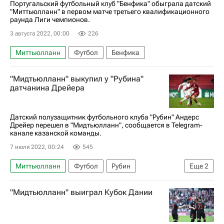
Португальский футбольный клуб "Бенфика" обыграла датский
"Миттьюлланн" в первом матче третьего квалификационного
раунда Лиги чемпионов.
3 августа 2022, 00:00
226
Миттьюлланн
Футбол
Бенфика
"Мидтьюлланн" выкупил у "Рубина"
датчанина Дрейера
Датский полузащитник футбольного клуба "Рубин" Андерс
Дрейер перешел в "Мидтьюлланн", сообщается в Telegram-
канале казанской команды.
7 июля 2022, 00:24
545
Миттьюлланн
Футбол
Рубин
Еще
2
Андерс Дрейер
Трансферы
"Мидтьюлланн" выиграл Кубок Дании