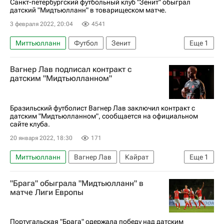
Санкт-петербургский футбольный клуб "Зенит" обыграл
датский "Мидтьюлланн" в товарищеском матче.
3 февраля 2022, 20:04
4541
Миттьюлланн
Футбол
Зенит
Еще
1
Нуралы Алип
Вагнер Лав подписал контракт с
датским "Мидтьюлланном"
Бразильский футболист Вагнер Лав заключил контракт с
датским "Мидтьюлланном", сообщается на официальном
сайте клуба.
20 января 2022, 18:30
171
Миттьюлланн
Вагнер Лав
Кайрат
Еще
1
Шаньдун Лунэн
"Брага" обыграла "Мидтьюлланн" в
матче Лиги Европы
Португальская "Брага" одержала победу над датским