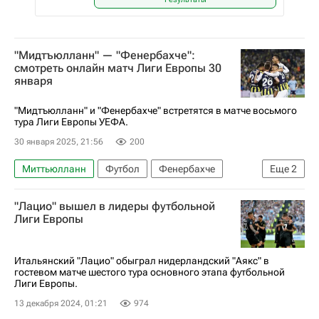
"Мидтъюлланн" — "Фенербахче":
смотреть онлайн матч Лиги Европы 30
января
"Мидтъюлланн" и "Фенербахче" встретятся в матче восьмого
тура Лиги Европы УЕФА.
30 января 2025, 21:56
200
Миттьюлланн
Футбол
Фенербахче
Еще
2
Лига Европы УЕФА 2026-2027
"Лацио" вышел в лидеры футбольной
Анонсы и трансляции матчей
Лиги Европы
Итальянский "Лацио" обыграл нидерландский "Аякс" в
гостевом матче шестого тура основного этапа футбольной
Лиги Европы.
13 декабря 2024, 01:21
974