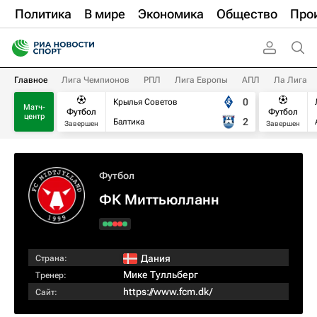
Политика
В мире
Экономика
Общество
Про
Главное
Лига Чемпионов
РПЛ
Лига Европы
АПЛ
Ла Лига
0
Крылья Советов
Матч-
Футбол
Футбол
центр
2
Балтика
Завершен
Завершен
Футбол
ФК Миттьюлланн
Дания
Страна:
Мике Тулльберг
Тренер:
https://www.fcm.dk/
Сайт: