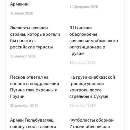
Армении
12 февраля 2020
18 июля 2020
Эксперты назвали
В Цхинвале
страны, которые хотели
обеспокоены
бы посетить
заявлением абхазского
российские туристы
оппозиционера о
Грузии
22 января 2020
16 января 2020
Песков ответил на
На грузино-абхазской
вопрос о поздравлении
границе усилили
Путина глав Украины и
контроль после
Грузии
стрельбы в Сухуме
30 декабря 2019
23 ноября 2019
Армен Гюльбудагянц
Футболисты сборной
покинул пост главного
Италии обеспечили