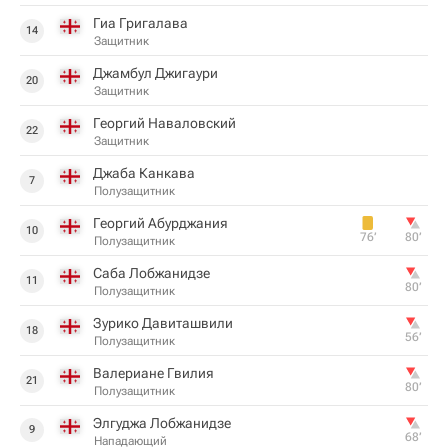
Гиа Григалава
14
Защитник
Джамбул Джигаури
20
Защитник
Георгий Навалoвcкий
22
Защитник
Джаба Канкава
7
Полузащитник
Георгий Абурджания
10
76‎’‎
80‎’‎
Полузащитник
Саба Лобжанидзе
11
80‎’‎
Полузащитник
Зурико Давиташвили
18
56‎’‎
Полузащитник
Валериане Гвилия
21
80‎’‎
Полузащитник
Элгуджа Лобжанидзе
9
68‎’‎
Нападающий