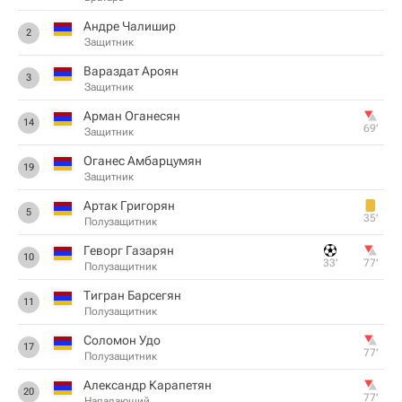
Андре Чалишир
2
Защитник
Вараздат Ароян
3
Защитник
Арман Оганесян
14
69‎’‎
Защитник
Оганес Амбарцумян
19
Защитник
Артак Григорян
5
35‎’‎
Полузащитник
Геворг Газарян
10
33‎’‎
77‎’‎
Полузащитник
Тигран Барсегян
11
Полузащитник
Соломон Удо
17
77‎’‎
Полузащитник
Александр Карапетян
20
77‎’‎
Нападающий