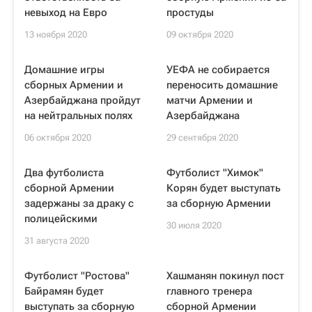
невыход на Евро
простуды
13 ноября 2020
09 октября 2020
Домашние игры
УЕФА не собирается
сборных Армении и
переносить домашние
Азербайджана пройдут
матчи Армении и
на нейтральных полях
Азербайджана
06 октября 2020
29 сентября 2020
Два футболиста
Футболист "Химок"
сборной Армении
Корян будет выступать
задержаны за драку с
за сборную Армении
полицейскими
30 июля 2020
31 августа 2020
Футболист "Ростова"
Хашманян покинул пост
Байрамян будет
главного тренера
выступать за сборную
сборной Армении