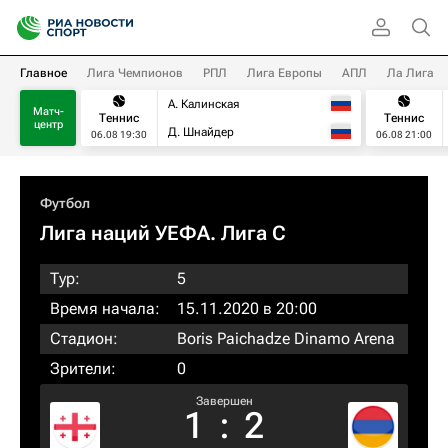
Главное
Лига Чемпионов
РПЛ
Лига Европы
АПЛ
Ла Лига
А. Калинская
Матч-
Теннис
Теннис
центр
Д. Шнайдер
06.08 19:30
06.08 21:00
Футбол
Лига наций УЕФА. Лига C
Тур:
5
Время начала:
15.11.2020 в 20:00
Стадион:
Boris Paichadze Dinamo Arena
Зрители:
0
Завершен
1
:
2