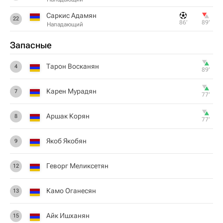
Саркис Адамян
22
86‎’‎
89‎’‎
Нападающий
Запасные
Тарон Восканян
4
89‎’‎
Карен Мурадян
7
77‎’‎
Аршак Корян
8
77‎’‎
Якоб Якобян
9
Геворг Меликсетян
12
Камо Оганесян
13
Айк Ишханян
15