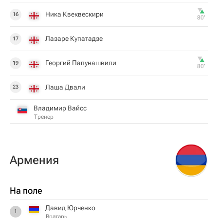
Ника Квеквескири
16
80‎’‎
Лазаре Купатадзе
17
Георгий Папунашвили
19
80‎’‎
Лаша Двали
23
Владимир Вайсс
Тренер
Армения
На поле
Давид Юрченко
1
Вратарь