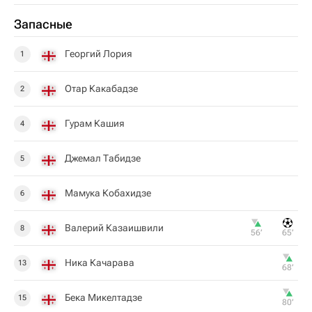
Запасные
Георгий Лория
1
Отар Какабадзе
2
Гурам Кaшия
4
Джемал Табидзе
5
Мамука Кобахидзе
6
Валерий Казаишвили
8
56‎’‎
65‎’‎
Ника Качарава
13
68‎’‎
Бека Микелтадзе
15
80‎’‎