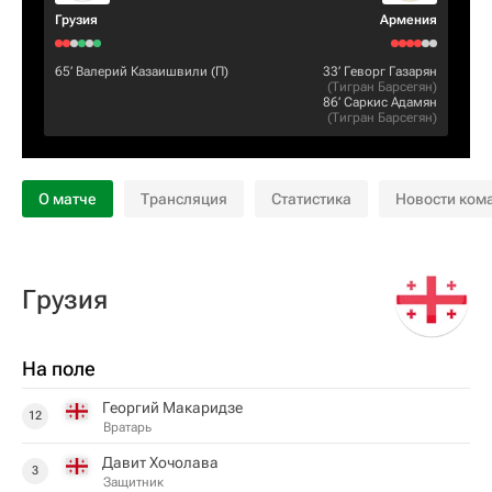
Грузия
Армения
65‎’‎
Валерий Казаишвили
(П)
33‎’‎
Геворг Газарян
(
Тигран Барсегян
)
86‎’‎
Саркис Адамян
(
Тигран Барсегян
)
О матче
Трансляция
Статистика
Новости ком
Грузия
На поле
Георгий Макаридзе
12
Вратарь
Давит Хочолава
3
Защитник