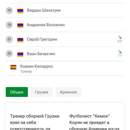
Вардан Шахатуни
16
Андраник Восканян
18
Сероб Григорян
21
69‎’‎
Ваан Бичахчян
23
77‎’‎
Хоакин Капаррос
Тренер
Общее
Грузия
Армения
Тренер сборной Грузии
Футболист "Химок"
взял на себя
Корян не приедет в
ответственность за
сборную Армении из-за