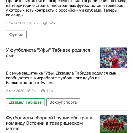
Правительство РФ в воскресенье сняло ограничения на въезд
на территорию страны иностранных футболистов и тренеров,
у которых есть контракты с российскими клубами. Теперь
команды...
17 мая 2020, 18:26
5251
Футбол
У футболиста "Уфы" Табидзе родился
сын
В семье защитника "Уфы" Джемала Табидзе родился сын,
сообщается в микроблоге футбольного клуба из
Башкортостана в Twitter.
2 мая 2020, 16:24
116
Джемал Табидзе
Вокруг спорта
Футболисты сборной Грузии обыграли
команду Эстонии в товарищеском
матче