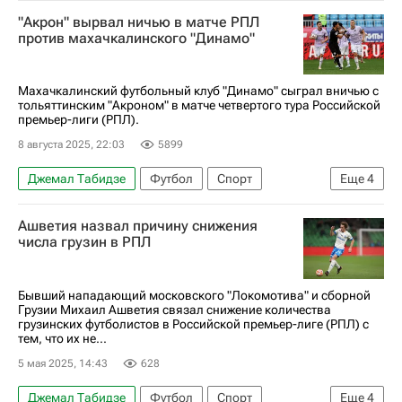
Республика Дагестан
Саранск
Россия
"Акрон" вырвал ничью в матче РПЛ
Андрей Мостовой
Густаво Мантуан
против махачкалинского "Динамо"
Динамо Москва
Зенит
Российский футбольный союз (РФС)
Махачкалинский футбольный клуб "Динамо" сыграл вничью с
тольяттинским "Акроном" в матче четвертого тура Российской
РПЛ 2026-2027 (Чемпионат России по футболу)
премьер-лиги (РПЛ).
8 августа 2025, 22:03
5899
Джемал Табидзе
Футбол
Спорт
Еще
4
Акрон (Тольятти)
Динамо Москва
Ашветия назвал причину снижения
Нижний Новгород
числа грузин в РПЛ
РПЛ 2026-2027 (Чемпионат России по футболу)
Бывший нападающий московского "Локомотива" и сборной
Грузии Михаил Ашветия связал снижение количества
грузинских футболистов в Российской премьер-лиге (РПЛ) с
тем, что их не...
5 мая 2025, 14:43
628
Джемал Табидзе
Футбол
Спорт
Еще
4