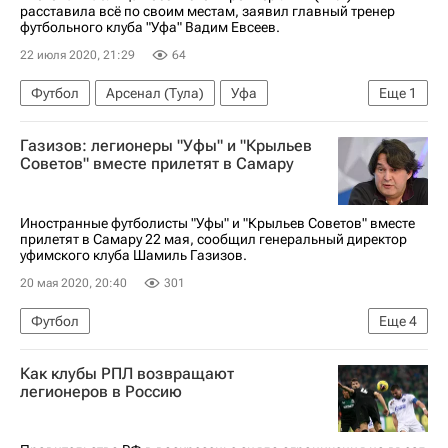
расставила всё по своим местам, заявил главный тренер
футбольного клуба "Уфа" Вадим Евсеев.
22 июля 2020, 21:29
64
Футбол
Арсенал (Тула)
Уфа
Еще
1
Вадим Евсеев
Газизов: легионеры "Уфы" и "Крыльев
Советов" вместе прилетят в Самару
Иностранные футболисты "Уфы" и "Крыльев Советов" вместе
прилетят в Самару 22 мая, сообщил генеральный директор
уфимского клуба Шамиль Газизов.
20 мая 2020, 20:40
301
Футбол
Еще
4
РПЛ 2026-2027 (Чемпионат России по футболу)
Как клубы РПЛ возвращают
Уфа
Крылья Советов
легионеров в Россию
Спорт в условиях пандемии коронавируса