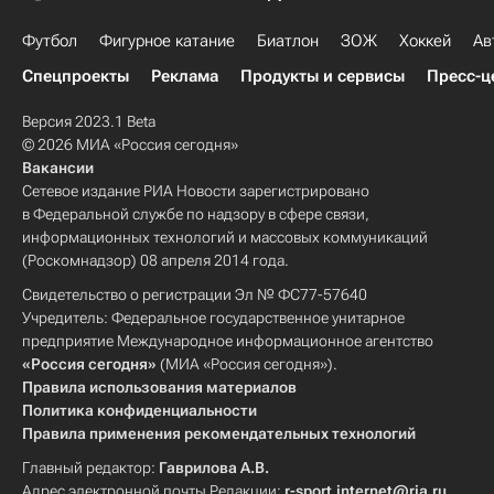
Футбол
Фигурное катание
Биатлон
ЗОЖ
Хоккей
Ав
Спецпроекты
Реклама
Продукты и сервисы
Пресс-ц
Версия 2023.1 Beta
© 2026 МИА «Россия сегодня»
Вакансии
Сетевое издание РИА Новости зарегистрировано
в Федеральной службе по надзору в сфере связи,
информационных технологий и массовых коммуникаций
(Роскомнадзор) 08 апреля 2014 года.
Свидетельство о регистрации Эл № ФС77-57640
Учредитель: Федеральное государственное унитарное
предприятие Международное информационное агентство
«Россия сегодня»
(МИА «Россия сегодня»).
Правила использования материалов
Политика конфиденциальности
Правила применения рекомендательных технологий
Главный редактор:
Гаврилова А.В.
Адрес электронной почты Редакции:
r-sport.internet@ria.ru