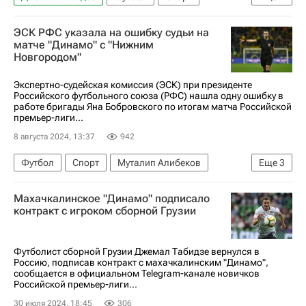
Лука Гагнидзе
Динамо Москва
ЭСК РФС указала на ошибку судьи на
Локомотив (Москва)
матче "Динамо" с "Нижним
Новгородом"
РПЛ 2026-2027 (Чемпионат России по футболу)
Экспертно-судейская комиссия (ЭСК) при президенте
Российского футбольного союза (РФС) нашла одну ошибку в
работе бригады Яна Бобровского по итогам матча Российской
премьер-лиги...
8 августа 2024, 13:37
942
Футбол
Спорт
Муталип Алибеков
Еще
3
Шамиль Газизов
Александр Алаев
Махачкалинское "Динамо" подписало
Нижний Новгород
контракт с игроком сборной Грузии
Футболист сборной Грузии Джемал Табидзе вернулся в
Россию, подписав контракт с махачкалинским "Динамо",
сообщается в официальном Telegram-канале новичков
Российской премьер-лиги...
30 июля 2024, 18:45
306