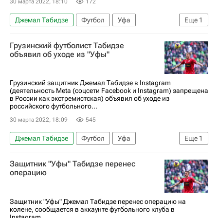
30 марта 2022, 18:10
172
Джемал Табидзе
Футбол
Уфа
Еще
1
Шамиль Газизов
Грузинский футболист Табидзе
объявил об уходе из "Уфы"
Грузинский защитник Джемал Табидзе в Instagram
(деятельность Meta (соцсети Facebook и Instagram) запрещена
в России как экстремистская) объявил об уходе из
российского футбольного...
30 марта 2022, 18:09
545
Джемал Табидзе
Футбол
Уфа
Еще
1
Трансферы
Защитник "Уфы" Табидзе перенес
операцию
Защитник "Уфы" Джемал Табидзе перенес операцию на
колене, сообщается в аккаунте футбольного клуба в
Instagram.