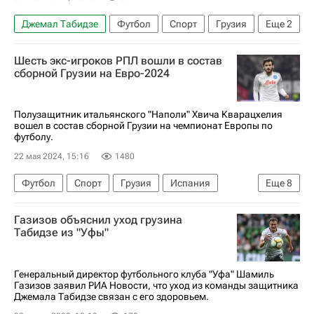
Джемал Табидзе
Футбол
Спорт
Грузия
Еще
2
Россия
Динамо (Махачкала)
Шесть экс-игроков РПЛ вошли в состав
сборной Грузии на Евро-2024
Полузащитник итальянского "Наполи" Хвича Кварацхелия
вошел в состав сборной Грузии на чемпионат Европы по
футболу.
22 мая 2024, 15:16
1480
Футбол
Спорт
Грузия
Испания
Еще
8
Словакия
Георгий Лория
Газизов объяснил уход грузина
Хвича Кварацхелия
Слован (Братислава)
Табидзе из "Уфы"
Джаба Канкава
Динамо Москва
Наполи
Евро-2024
Генеральный директор футбольного клуба "Уфа" Шамиль
Газизов заявил РИА Новости, что уход из команды защитника
Джемала Табидзе связан с его здоровьем.