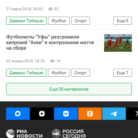
27 марта 2018, 20:03
32
Джемал Табидзе
Футбол
Спорт
Еще
5
Армения
Литва
Эстония
Грузия
Футболисты "Уфы" разгромили
Валерий Казаишвили
кипрский "Алки" в контрольном матче
на сборе
22 января 2018, 18:33
14
Джемал Табидзе
Футбол
Спорт
Еще
7
РПЛ 2026-2027 (Чемпионат России по футболу)
Еще 20 материалов
Уфа
Висла (Краков)
Иван Обляков
Игорь Безденежных
Кехинде Фатаи
Вячеслав Кротов