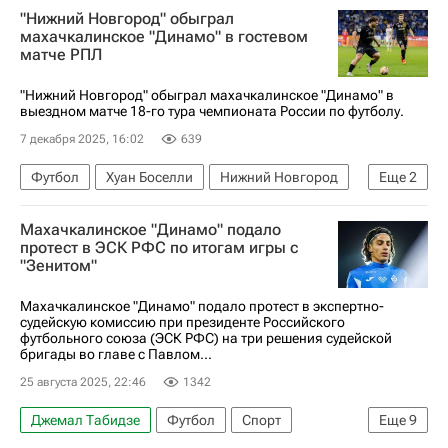
"Нижний Новгород" обыграл
махачкалинское "Динамо" в гостевом
матче РПЛ
"Нижний Новгород" обыграл махачкалинское "Динамо" в
выездном матче 18-го тура чемпионата России по футболу.
7 декабря 2025, 16:02
639
Футбол
Хуан Боселли
Нижний Новгород
Еще
2
Динамо (Махачкала)
Махачкалинское "Динамо" подало
РПЛ 2026-2027 (Чемпионат России по футболу)
протест в ЭСК РФС по итогам игры с
"Зенитом"
Махачкалинское "Динамо" подало протест в экспертно-
судейскую комиссию при президенте Российского
футбольного союза (ЭСК РФС) на три решения судейской
бригады во главе с Павлом...
25 августа 2025, 22:46
1342
Джемал Табидзе
Футбол
Спорт
Еще
9