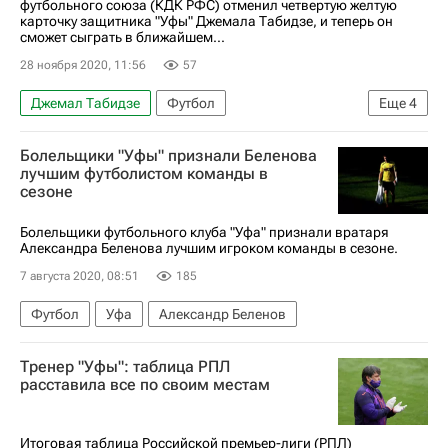
футбольного союза (КДК РФС) отменил четвертую желтую
карточку защитника "Уфы" Джемала Табидзе, и теперь он
сможет сыграть в ближайшем...
28 ноября 2020, 11:56
57
Джемал Табидзе
Футбол
Еще
4
Российский футбольный союз (РФС)
Болельщики "Уфы" признали Беленова
РПЛ 2026-2027 (Чемпионат России по футболу)
лучшим футболистом команды в
сезоне
Тамбов
Химки
Болельщики футбольного клуба "Уфа" признали вратаря
Александра Беленова лучшим игроком команды в сезоне.
7 августа 2020, 08:51
185
Футбол
Уфа
Александр Беленов
Тренер "Уфы": таблица РПЛ
расставила все по своим местам
Итоговая таблица Российской премьер-лиги (РПЛ)