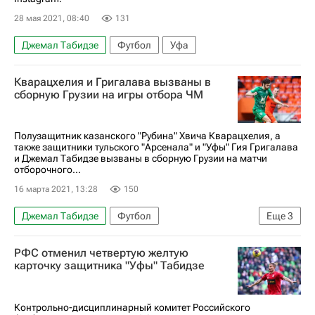
28 мая 2021, 08:40
131
Джемал Табидзе
Футбол
Уфа
Кварацхелия и Григалава вызваны в
сборную Грузии на игры отбора ЧМ
Полузащитник казанского "Рубина" Хвича Кварацхелия, а
также защитники тульского "Арсенала" и "Уфы" Гия Григалава
и Джемал Табидзе вызваны в сборную Грузии на матчи
отборочного...
16 марта 2021, 13:28
150
Джемал Табидзе
Футбол
Еще
3
Хвича Кварацхелия
Грузия
РФС отменил четвертую желтую
Гиа Григалава
карточку защитника "Уфы" Табидзе
Контрольно-дисциплинарный комитет Российского