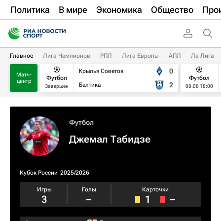
Политика
В мире
Экономика
Общество
Про
Главное
Лига Чемпионов
РПЛ
Лига Европы
АПЛ
Ла Лига
0
Крылья Советов
Матч-
Футбол
Футбол
центр
2
Балтика
Завершен
08.08 18:00
Футбол
Джемал Табидзе
Кубок России
2025/2026
Игры
Голы
Карточки
3
–
1
–