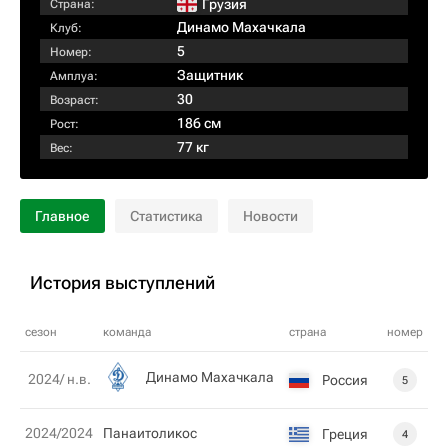
Грузия
Страна:
Динамо Махачкала
Клуб:
5
Номер:
Защитник
Амплуа:
30
Возраст:
186 см
Рост:
77 кг
Вес:
Главное
Статистика
Новости
История выступлений
сезон
команда
страна
номер
Динамо Махачкала
2024/ н.в.
Россия
5
2024/2024
Панаитоликос
Греция
4