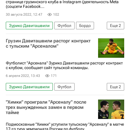
странице грузинского клуба в Instagram (деятельность Meta
(соцсети Facebook...
30 августа 2022, 12:47
102
Зурико Давиташвили
Футбол
Бордо
Еще
2
Рубин
Трансферы
Грузин Давиташвили расторг контракт
с тульским "Арсеналом"
Футболист "Арсенала" Зурико Давиташвили расторг контракт
с клубом, сообщает сайт тульской команды.
6 апреля 2022, 13:43
171
Зурико Давиташвили
Футбол
Еще
2
Арсенал (Тула)
"Химки" проиграли "Арсеналу" после
РПЛ 2026-2027 (Чемпионат России по футболу)
трех вынужденных замен в первом
тайме
Подмосковные "Химки" уступили тульскому "Арсеналу" в матче
17-го тура чемпионата России по футболу.