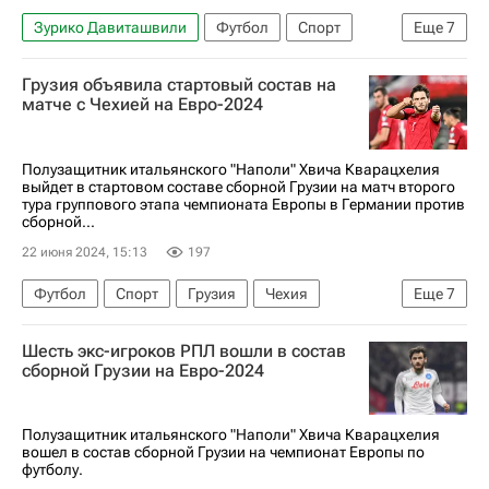
Зурико Давиташвили
Футбол
Спорт
Еще
7
Грузия
Россия
Тбилиси
Сент-Этьен
Грузия объявила стартовый состав на
Ротор
Рубин
Франция
матче с Чехией на Евро-2024
Полузащитник итальянского "Наполи" Хвича Кварацхелия
выйдет в стартовом составе сборной Грузии на матч второго
тура группового этапа чемпионата Европы в Германии против
сборной...
22 июня 2024, 15:13
197
Футбол
Спорт
Грузия
Чехия
Еще
7
Германия
Хвича Кварацхелия
Шесть экс-игроков РПЛ вошли в состав
Отар Какабадзе
Лаша Двали
Наполи
сборной Грузии на Евро-2024
Союз европейских футбольных ассоциаций (УЕФА)
Евро-2024
Полузащитник итальянского "Наполи" Хвича Кварацхелия
вошел в состав сборной Грузии на чемпионат Европы по
футболу.