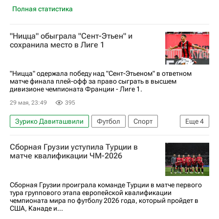
Полная статистика
"Ницца" обыграла "Сент-Этьен" и
сохранила место в Лиге 1
"Ницца" одержала победу над "Сент-Этьеном" в ответном
матче финала плей-офф за право сыграть в высшем
дивизионе чемпионата Франции - Лиге 1.
29 мая, 23:49
395
Зурико Давиташвили
Футбол
Спорт
Еще
4
Ницца
Ницца
Сент-Этьен
Сборная Грузии уступила Турции в
Чемпионат Франции по футболу (Лига 1)
матче квалификации ЧМ-2026
Сборная Грузии проиграла команде Турции в матче первого
тура группового этапа европейской квалификации
чемпионата мира по футболу 2026 года, который пройдет в
США, Канаде и...