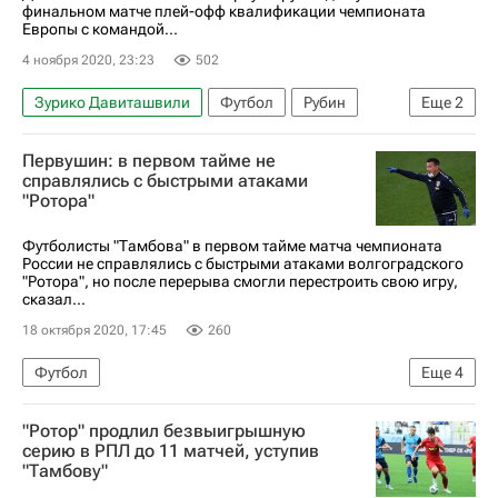
финальном матче плей-офф квалификации чемпионата
Европы с командой...
4 ноября 2020, 23:23
502
Зурико Давиташвили
Футбол
Рубин
Еще
2
Хвича Кварацхелия
Ротор
Первушин: в первом тайме не
справлялись с быстрыми атаками
"Ротора"
Футболисты "Тамбова" в первом тайме матча чемпионата
России не справлялись с быстрыми атаками волгоградского
"Ротора", но после перерыва смогли перестроить свою игру,
сказал...
18 октября 2020, 17:45
260
Футбол
Еще
4
РПЛ 2026-2027 (Чемпионат России по футболу)
"Ротор" продлил безвыигрышную
Тамбов
Ротор
Сергей Первушин
серию в РПЛ до 11 матчей, уступив
"Тамбову"