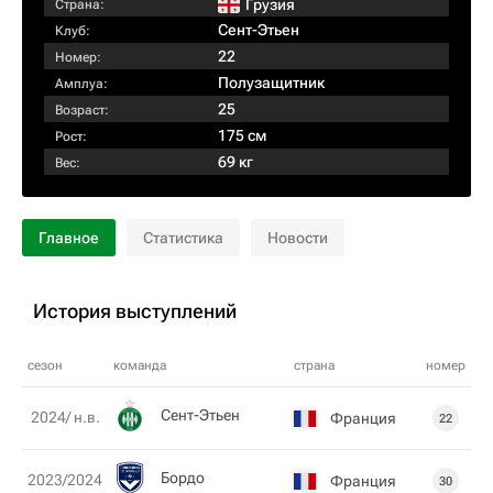
Грузия
Страна:
Сент-Этьен
Клуб:
22
Номер:
Полузащитник
Амплуа:
25
Возраст:
175 см
Рост:
69 кг
Вес:
Главное
Статистика
Новости
История выступлений
сезон
команда
страна
номер
Сент-Этьен
2024/ н.в.
Франция
22
Бордо
2023/2024
Франция
30