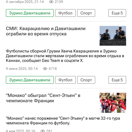
4 сентября 2025, 21:14
2139
Зурико Давиташвили
Футбол
Спорт
Еще
5
Турция
Грузия
США
Мерт Мюлдюр
СМИ: Кварацхелию и Давиташвили
Хвича Кварацхелия
ограбили во время отпуска
Футболисты сборной Грузии Хвича Кварацхелия и Зурико
Давиташвили стали жертвами ограбления во время отдыха в
Каннах, сообщает Geo Team в соцсети Х.
9 июня 2025, 00:14
4718
Зурико Давиташвили
Футбол
Спорт
Еще
5
Хвича Кварацхелия
Рубин
Интер
"Монако" обыграл "Сент-Этьен" в
Локомотив (Москва)
чемпионате Франции
Лига чемпионов УЕФА 2026-2027
"Монако" нанес поражение "Сент-Этьену" в матче 32-го тура
чемпионата Франции по футболу.
4 мая 2025, 00:16
281