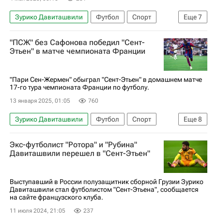
Зурико Давиташвили
Футбол
Спорт
Еще
7
Сент-Этьен
Монако
Сент-Этьен
"ПСЖ" без Сафонова победил "Сент-
Александр Головин
Тулуза
Этьен" в матче чемпионата Франции
Чемпионат Франции по футболу (Лига 1)
Серия А 2026-2027 (Чемпионат Италии по футболу)
"Пари Сен-Жермен" обыграл "Сент-Этьен" в домашнем матче
17-го тура чемпионата Франции по футболу.
13 января 2025, 01:05
760
Зурико Давиташвили
Футбол
Спорт
Еще
8
Франция
Париж
Усман Дембеле
Экс-футболист "Ротора" и "Рубина"
Матвей Сафонов
Пари Сен-Жермен (ПСЖ)
Давиташвили перешел в "Сент-Этьен"
Сент-Этьен
Монпелье
Чемпионат Франции по футболу (Лига 1)
Выступавший в России полузащитник сборной Грузии Зурико
Давиташвили стал футболистом "Сент-Этьена", сообщается
на сайте французского клуба.
11 июля 2024, 21:05
237