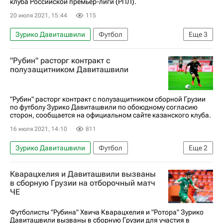
клуба Российской премьер-лиги (РПЛ).
20 июля 2021, 15:44
115
Зурико Давиташвили
Футбол
Еще
3
Арсенал (Тула)
Ротор
Рубин
"Рубин" расторг контракт с
полузащитником Давиташвили
"Рубин" расторг контракт с полузащитником сборной Грузии
по футболу Зурико Давиташвили по обоюдному согласию
сторон, сообщается на официальном сайте казанского клуба.
16 июля 2021, 14:10
811
Зурико Давиташвили
Футбол
Еще
2
РПЛ 2026-2027 (Чемпионат России по футболу)
Кварацхелия и Давиташвили вызваны
Рубин
в сборную Грузии на отборочный матч
ЧЕ
Футболисты "Рубина" Хвича Кварацхелия и "Ротора" Зурико
Давиташвили вызваны в сборную Грузии для участия в