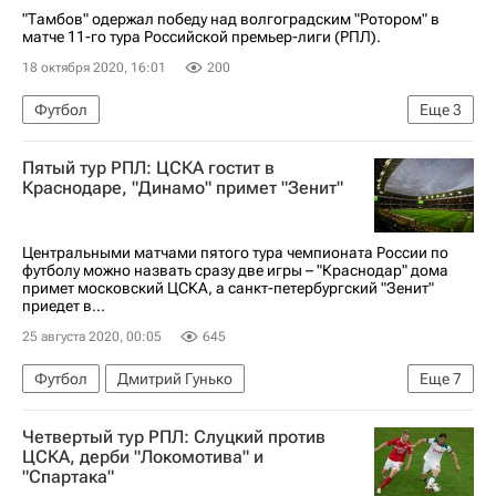
"Тамбов" одержал победу над волгоградским "Ротором" в
матче 11-го тура Российской премьер-лиги (РПЛ).
18 октября 2020, 16:01
200
Футбол
Еще
3
РПЛ 2026-2027 (Чемпионат России по футболу)
Пятый тур РПЛ: ЦСКА гостит в
Тамбов
Ротор
Краснодаре, "Динамо" примет "Зенит"
Центральными матчами пятого тура чемпионата России по
футболу можно назвать сразу две игры – "Краснодар" дома
примет московский ЦСКА, а санкт-петербургский "Зенит"
приедет в...
25 августа 2020, 00:05
645
Футбол
Дмитрий Гунько
Еще
7
Александр Хацкевич
Четвертый тур РПЛ: Слуцкий против
РПЛ 2026-2027 (Чемпионат России по футболу)
ЦСКА, дерби "Локомотива" и
"Спартака"
Динамо Москва
Локомотив (Москва)