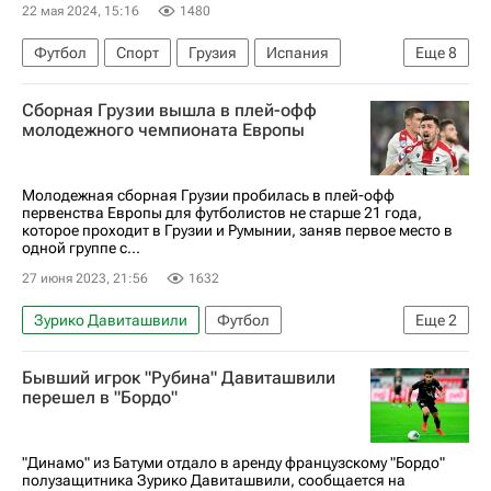
22 мая 2024, 15:16
1480
Футбол
Спорт
Грузия
Испания
Еще
8
Словакия
Георгий Лория
Сборная Грузии вышла в плей-офф
Хвича Кварацхелия
Слован (Братислава)
молодежного чемпионата Европы
Джаба Канкава
Динамо Москва
Наполи
Евро-2024
Молодежная сборная Грузии пробилась в плей-офф
первенства Европы для футболистов не старше 21 года,
которое проходит в Грузии и Румынии, заняв первое место в
одной группе с...
27 июня 2023, 21:56
1632
Зурико Давиташвили
Футбол
Еще
2
Саба Сазонов
Лука Гагнидзе
Бывший игрок "Рубина" Давиташвили
перешел в "Бордо"
"Динамо" из Батуми отдало в аренду французскому "Бордо"
полузащитника Зурико Давиташвили, сообщается на