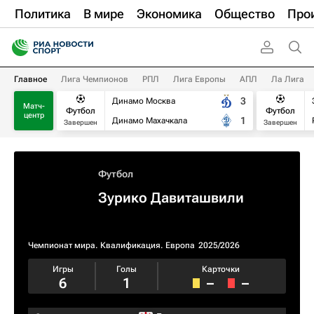
Политика
В мире
Экономика
Общество
Про
Главное
Лига Чемпионов
РПЛ
Лига Европы
АПЛ
Ла Лига
3
Динамо Москва
Матч-
Футбол
Футбол
центр
1
Динамо Махачкала
Завершен
Завершен
Футбол
Зурико Давиташвили
Чемпионат мира. Квалификация. Европа
2025/2026
Игры
Голы
Карточки
6
1
–
–