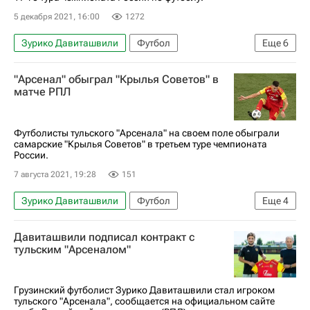
5 декабря 2021, 16:00
1272
Зурико Давиташвили
Футбол
Еще
6
Эванс Кангва
"Арсенал" обыграл "Крылья Cоветов" в
РПЛ 2026-2027 (Чемпионат России по футболу)
матче РПЛ
Арсенал (Тула)
Химки
Брайан Идову
Резиуан Мирзов
Футболисты тульского "Арсенала" на своем поле обыграли
самарские "Крылья Советов" в третьем туре чемпионата
России.
7 августа 2021, 19:28
151
Зурико Давиташвили
Футбол
Еще
4
Иван Сергеев (1995)
Арсенал (Тула)
Давиташвили подписал контракт с
Крылья Советов
Даниил Хлусевич
тульским "Арсеналом"
Грузинский футболист Зурико Давиташвили стал игроком
тульского "Арсенала", сообщается на официальном сайте