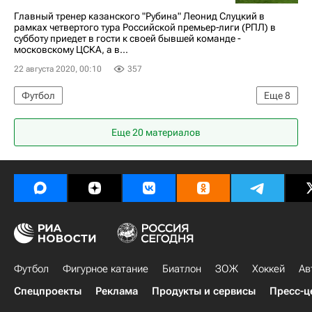
Зенит
ПФК ЦСКА
Краснодар
Главный тренер казанского "Рубина" Леонид Слуцкий в
рамках четвертого тура Российской премьер‑лиги (РПЛ) в
субботу приедет в гости к своей бывшей команде ‑
московскому ЦСКА, а в...
22 августа 2020, 00:10
357
Футбол
Еще
8
РПЛ 2026-2027 (Чемпионат России по футболу)
Еще 20 материалов
Локомотив (Москва)
Спартак Москва
Рубин
Зенит
ПФК ЦСКА
Ростов
Краснодар
Футбол
Фигурное катание
Биатлон
ЗОЖ
Хоккей
Ав
Спецпроекты
Реклама
Продукты и сервисы
Пресс-ц