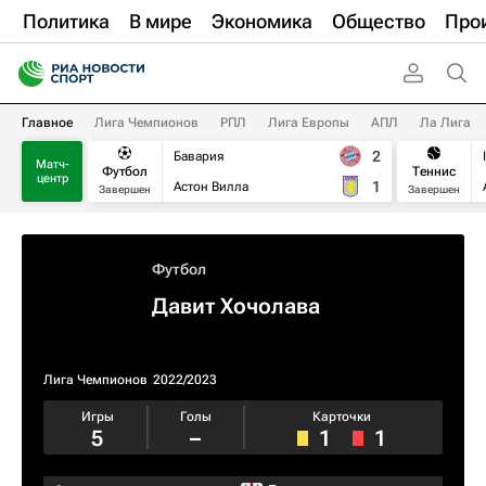
Политика
В мире
Экономика
Общество
Про
Главное
Лига Чемпионов
РПЛ
Лига Европы
АПЛ
Ла Лига
2
Бавария
Матч-
Футбол
Теннис
центр
1
Астон Вилла
Завершен
Завершен
Футбол
Давит Хочолава
Лига Чемпионов
2022/2023
Игры
Голы
Карточки
5
–
1
1