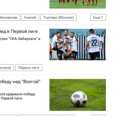
Москвичев
Енисей
Торпедо (Москва)
Еще
1
бед в Первой лиге
грал "СКА-Хабаровск" в
осква)
Первая лига
обеду над "Волгой"
поле одержали победу
а Первой лиги.