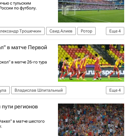
ичью с тульским
России по футболу.
лександр Трошечкин
Саид Алиев
Ротор
Еще
4
РПЛ 2026-2027 (Чемпионат России по футболу)
ол" в матче Первой
кол" в матче 26-го тура
ула
Владислав Шпитальный
Еще
4
ула)
Первая лига
 пути регионов
акел" в матче шестого
у.