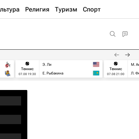
льтура
Религия
Туризм
Спорт
Э. Ли
М. А
Теннис
Теннис
Е. Рыбакина
Л. Ф
07.08 19:30
07.08 21:00