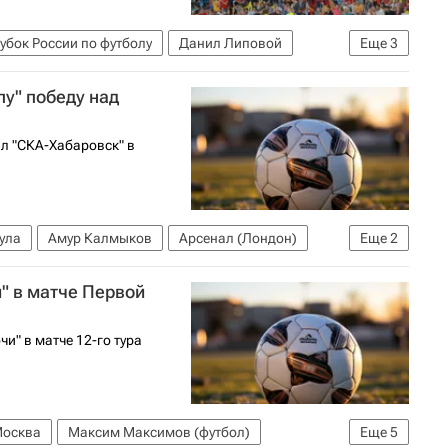
убок России по футболу
Данил Липовой
Еще
3
у" победу над
ал "СКА-Хабаровск" в
ула
Амур Калмыков
Арсенал (Лондон)
Еще
2
" в матче Первой
и" в матче 12-го тура
осква
Максим Максимов (футбол)
Еще
5