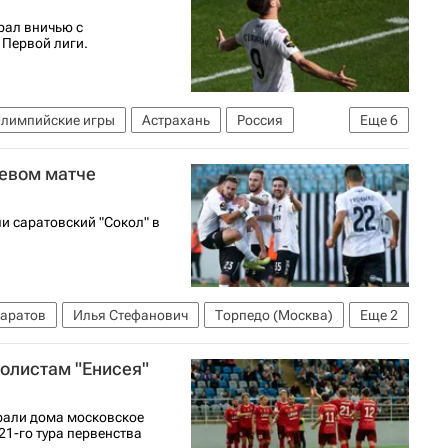
рал вничью с
 Первой лиги.
лимпийские игры
Астрахань
Россия
Еще
6
 (Москва)
Волгарь
Алания
Первая лига
тевом матче
и саратовский "Сокол" в
аратов
Илья Стефанович
Торпедо (Москва)
Еще
2
олистам "Енисея"
рали дома московское
21-го тура первенства