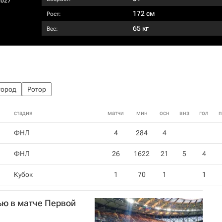
2027
172 см
Рост:
65 кг
Вес:
город
Ротор
стадия
матчи
мин
осн
внз
гол
п
ФНЛ
4
284
4
ФНЛ
26
1622
21
5
4
Кубок
1
70
1
1
ью в матче Первой