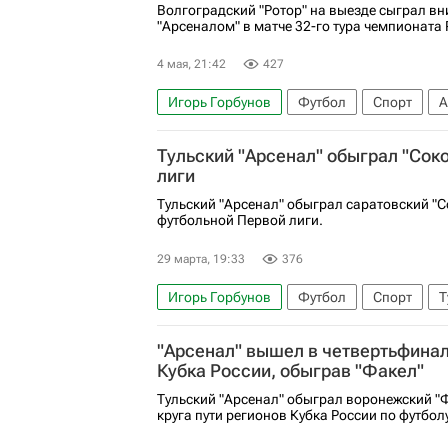
Волгоградский "Ротор" на выезде сыграл вн
"Арсеналом" в матче 32-го тура чемпионата 
4 мая, 21:42
427
Игорь Горбунов
Футбол
Спорт
А
Арсенал (Тула)
Уфа
Первая лига
Тульский "Арсенал" обыграл "Сок
лиги
Тульский "Арсенал" обыграл саратовский "Со
футбольной Первой лиги.
29 марта, 19:33
376
Игорь Горбунов
Футбол
Спорт
Т
Сокол (Саратов)
Факел
Арсенал (Т
"Арсенал" вышел в четвертьфинал
Кубка России, обыграв "Факел"
Тульский "Арсенал" обыграл воронежский "Ф
круга пути регионов Кубка России по футбол