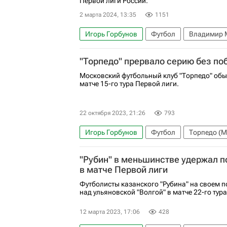
Первой лиги России.
2 марта 2024, 13:35
1151
Игорь Горбунов
Футбол
Владимир 
Андрей Тихонов
"Торпедо" прервало серию без по
Московский футбольный клуб "Торпедо" обы
матче 15-го тура Первой лиги.
22 октября 2023, 21:26
793
Игорь Горбунов
Футбол
Торпедо (М
"Рубин" в меньшинстве удержал п
в матче Первой лиги
Футболисты казанского "Рубина" на своем 
над ульяновской "Волгой" в матче 22-го тур
12 марта 2023, 17:06
428