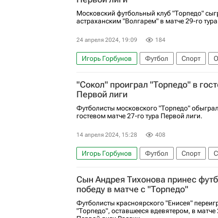
Московский футбольный клуб "Торпедо" сыг
астраханским "Волгарем" в матче 29-го тура
24 апреля 2024, 19:09
184
Игорь Горбунов
Футбол
Спорт
О
Грозный
Вячеслав Кротов
Торпедо
"Сокол" проиграл "Торпедо" в гос
Первой лиги
Футболисты московского "Торпедо" обыграл
гостевом матче 27-го тура Первой лиги.
14 апреля 2024, 15:28
408
Игорь Горбунов
Футбол
Спорт
С
Сокол (Саратов)
Первая лига
Сын Андрея Тихонова принес футб
победу в матче с "Торпедо"
Футболисты красноярского "Енисея" переиг
"Торпедо", оставшееся вдевятером, в матче 