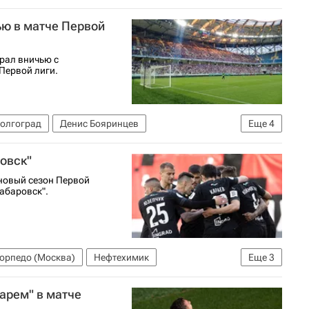
Сочи
Уфа
Первая лига
ью в матче Первой
рал вничью с
 Первой лиги.
олгоград
Денис Бояринцев
Еще
4
осква)
Первая лига
овск"
новый сезон Первой
абаровск".
орпедо (Москва)
Нефтехимик
Еще
3
италий Шитов
арем" в матче