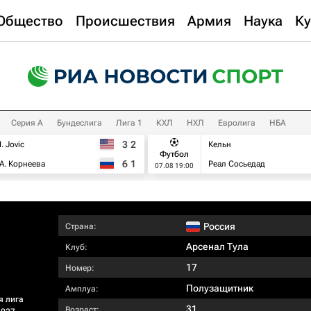
Общество
Происшествия
Армия
Наука
Ку
Серия А
Бундеслига
Лига 1
КХЛ
НХЛ
Евролига
НБА
3
2
I. Jovic
Кельн
Футбол
6
1
А. Корнеева
Реал Сосьедад
07.08 19:00
Россия
Страна:
Арсенал Тула
Клуб:
17
Номер:
Полузащитник
Амплуа:
я лига
31
Возраст: