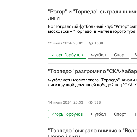
Павел Мелешин
Торпедо (Москва)
"Ротор" и "Торпедо" сыграли внич
лиги
Волгоградский футбольный клуб "Ротор" сыг
московским "Торпедо" в матче второго тура
22 июля 2024, 20:02
1580
Игорь Горбунов
Футбол
Спорт
В
Евгений Болотов
Ротор
Торпедо (М
"Торпедо" разгромило "СКА-Хабар
Футболисты московского "Торпедо" начали 
лиги крупной домашней победой над "СКА-Х
14 июля 2024, 20:33
388
Игорь Горбунов
Футбол
Спорт
Т
Ска-Хабаровск (мол.)
Саид Алиев
В
"Торпедо" сыграло вничью с "Волг
Первой лиги