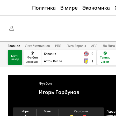
Политика
В мире
Экономика
Главное
Лига Чемпионов
РПЛ
Лига Европы
АПЛ
Ла Лига
2
Бавария
Матч-
Футбол
Теннис
центр
1
Астон Вилла
Завершен
2-й сет
Футбол
Игорь Горбунов
Игры
Голы
Карточки
Перва