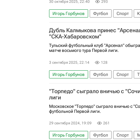
30 октября 2025, 22:40
293
Игорь Горбунов
Футбол
Спорт
К
Юрий Журавлев
Факел
Рубин
Дубль Калмыкова принес "Арсенал
"СКА-Хабаровском"
Тульский футбольный клуб "Арсенал" обыгр
матче восьмого тура Первой лиги.
3 сентября 2025, 22:14
128
Игорь Горбунов
Футбол
Спорт
Т
СКА-Хабаровск
Факел
"Торпедо" сыграло вничью с "Сочи
лиги
Московское "Торпедо" сыграло вничью с "Соч
футбольной Первой лиги.
29 сентября 2024, 19:09
261
Игорь Горбунов
Футбол
Спорт
М