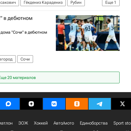
исакович
Гёкдениз Карадениз
Рубин
Еще
1
" в дебютном
 дома "Сочи" в дебютном
вгород
Сочи
Еще 20 материалов
иатлон
ЗОЖ
Хоккей
Авто/мото
Единоборства
Sport sto